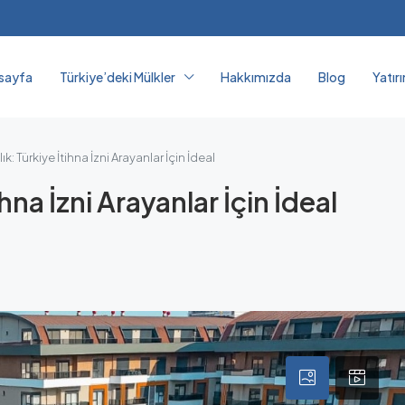
sayfa
Türkiye’deki Mülkler
Hakkımızda
Blog
Yatır
k: Türkiye İtihna İzni Arayanlar İçin İdeal
hna İzni Arayanlar İçin İdeal