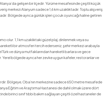
, Alanya’da gelişen bir ilçedir. Yürüme mesafesinde çeşitli küçük
veriş merkezi Alanyum sadece 1,6 km uzaklıktadır. Toplu alışveriş
dır. Bölgede ayrıca günlük işleri çocuk oyuncağı haline getiren
mcı olur. 1,1 km uzaklıktaki güzel plaj, dinlenmek veya su
hareketli bir atmosferi tercih ederseniz, şehir merkezi arabayla
l Türk ve dünya mutfaklarından hareketli barlara ve gece
. Yerel bölgede ayrıca her zevke uygun kafeler, restoranlar ve
ilirdir. Bölgeye, Oba’nın merkezine sadece 650 metre mesafede
lanya Eğitim ve Araştırma Hastanesi de dahil olmak üzere dört
e birinci sınıf tıbbi bakım sağlayan çeşitli özel hastaneler de