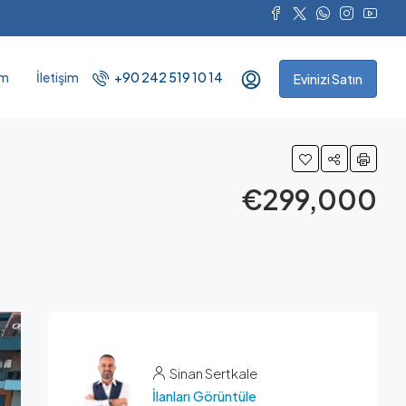
ım
İletişim
+90 242 519 10 14
Evinizi Satın
€299,000
Sinan Sertkale
İlanları Görüntüle