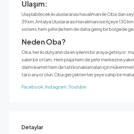
Ulaşım
:
Ulaşılabilecek iki uluslararası havalimanı ile Oba’dan 
39 km, Antalya Uluslararası Havalimanı ise ilçeye 130 km 
sistemi, hem şehirde hem de daha geniş bir bölgede gezi
Neden Oba
?
Oba, her iki dünyanın da en iyilerini bir araya getiriyor:
sakin bir ortam. Hem plaja hem de şehir merkezine yakınlığ
daimi ikamet hem de tatil konaklamaları için mükemmel bir s
tarzı arıyor olun, Oba gerçekten her şeye sahip bir mahal
Facebook
,
Instagram
,
Youtube
Detaylar