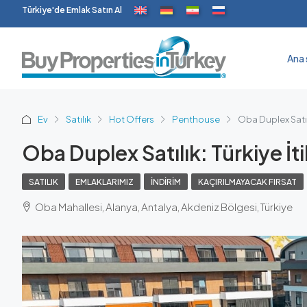
Türkiye'de Emlak Satın Al
Ana 
Ev
Satılık
Hot Offers
Penthouse
Oba Duplex Satılı
Oba Duplex Satılık: Türkiye İti
SATILIK
EMLAKLARIMIZ
İNDIRIM
KAÇIRILMAYACAK FIRSAT
Oba Mahallesi, Alanya, Antalya, Akdeniz Bölgesi, Türkiye