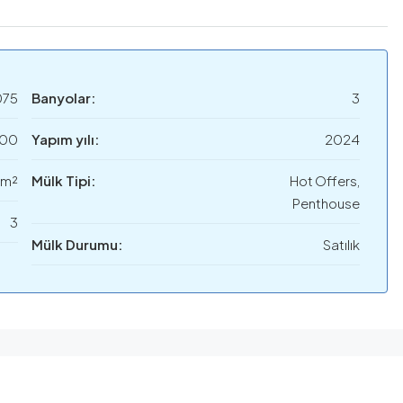
075
Banyolar:
3
000
Yapım yılı:
2024
 m²
Mülk Tipi:
Hot Offers,
Penthouse
3
Mülk Durumu:
Satılık