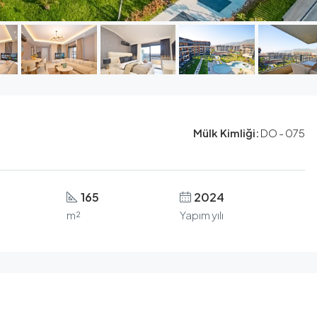
Mülk Kimliği:
DO - 075
165
2024
m²
Yapım yılı