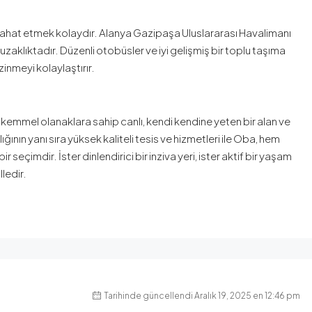
seyahat etmek kolaydır. Alanya Gazipaşa Uluslararası Havalimanı
uzaklıktadır. Düzenli otobüsler ve iyi gelişmiş bir toplu taşıma
nmeyi kolaylaştırır.
 mükemmel olanaklara sahip canlı, kendi kendine yeten bir alan ve
ının yanı sıra yüksek kaliteli tesis ve hizmetleri ile Oba, hem
eçimdir. İster dinlendirici bir inziva yeri, ister aktif bir yaşam
ledir.
Tarihinde güncellendi Aralık 19, 2025 en 12:46 pm