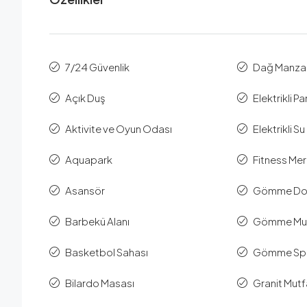
7/24 Güvenlik
Dağ Manzar
Açık Duş
Elektrikli Pa
Aktivite ve Oyun Odası
Elektrikli Su 
Aquapark
Fitness Mer
Asansör
Gömme Dol
Barbekü Alanı
Gömme Mu
Basketbol Sahası
Gömme Spot
Bilardo Masası
Granit Mutf