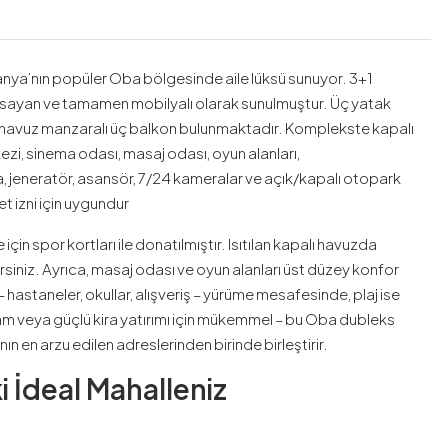
anya’nın popüler Oba bölgesinde aile lüksü sunuyor. 3+1
apsayan ve tamamen mobilyalı olarak sunulmuştur. Üç yatak
an havuz manzaralı üç balkon bulunmaktadır. Komplekste kapalı
kezi, sinema odası, masaj odası, oyun alanları,
, jeneratör, asansör, 7/24 kameralar ve açık/kapalı otopark
t izni için uygundur
çin spor kortları ile donatılmıştır. Isıtılan kapalı havuzda
siniz. Ayrıca, masaj odası ve oyun alanları üst düzey konfor
 hastaneler, okullar, alışveriş – yürüme mesafesinde, plaj ise
şam veya güçlü kira yatırımı için mükemmel – bu Oba dubleks
n en arzu edilen adreslerinden birinde birleştirir.
 İdeal Mahalleniz