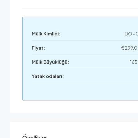
Mülk Kimliği:
DO - 
Fiyat:
€299,
Mülk Büyüklüğü:
165
Yatak odaları:
Özellikler