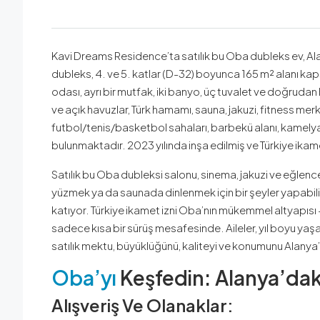
Kavi Dreams Residence’ta satılık bu Oba dubleks ev, Al
dubleks, 4. ve 5. katlar (D-32) boyunca 165 m² alanı k
odası, ayrı bir mutfak, iki banyo, üç tuvalet ve doğrud
ve açık havuzlar, Türk hamamı, sauna, jakuzi, fitness mer
futbol/tenis/basketbol sahaları, barbekü alanı, kamelya
bulunmaktadır. 2023 yılında inşa edilmiş ve Türkiye ikame
Satılık bu Oba dubleksi salonu, sinema, jakuzi ve eğlence i
yüzmek ya da saunada dinlenmek için bir şeyler yapabilir
katıyor. Türkiye ikamet izni Oba’nın mükemmel altyapısı –
sadece kısa bir sürüş mesafesinde. Aileler, yıl boyu ya
satılık mektu, büyüklüğünü, kaliteyi ve konumunu Alanya’nı
Oba’yı
Keşfedin: Alanya’daki
Alışveriş Ve Olanaklar: