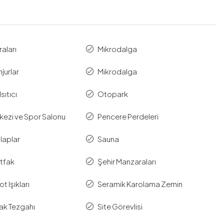
aları
Mikrodalga
njurlar
Mikrodalga
Isıtıcı
Otopark
kezi ve Spor Salonu
Pencere Perdeleri
aplar
Sauna
tfak
Şehir Manzaraları
 Işıkları
Seramik Karolama Zemin
ak Tezgahı
Site Görevlisi