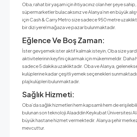
Oba, rahat bir yaşam için ihtiyacınız olan her şeye sahip
süpermarketler bulacaksınız ve Alanya’nın en büyük alış
için Cash & Carry Metro size sadece 950 metre uzaklıkta
bir dizi yerel mağaza ve pazar bulunmaktadır.
Eğlence Ve Boş Zaman
:
İster gevşemek ister aktif kalmak isteyin, Oba size yardı
aktivitelerinin keyfini çıkarmak için mükemmeldir. Daha 
sadece 5 dakika uzaklıktadır. Oba ve Alanya, gelenekse
kulüplerine kadar çeşitli yemek seçenekleri sunmaktadır
plaj kulüpleri bulunmaktadır.
Sağlık Hizmeti
:
Oba’da sağlık hizmetleri hem kapsamlı hem de erişileb
bulunan son teknoloji Alaaddin Keykubat Üniversitesi A
büyük hastane hizmet vermektedir. Alanya şehir merkezind
mevcuttur.