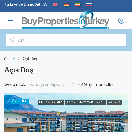
Türkiye'de Emlak Satın Al
Ev
Açık Duş
Açık Duş
Varsayılan Sipariş
Göre sırala:
149 Gayrimenkuller
ÖZELLIKLI
EMLAKLARIMIZ
KAÇIRILMAYACAK FIRSAT
YATIRIM