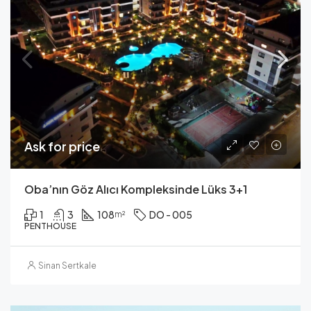
Ask for price
Oba’nın Göz Alıcı Kompleksinde Lüks 3+1
1
3
108
DO - 005
m²
PENTHOUSE
Sinan Sertkale