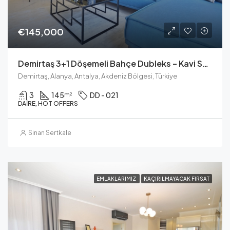
€145,000
Demirtaş 3+1 Döşemeli Bahçe Dubleks – Kavi Skyland Konut
Demirtaş, Alanya, Antalya, Akdeniz Bölgesi, Türkiye
3
145
DD - 021
m²
DAIRE, HOT OFFERS
Sinan Sertkale
EMLAKLARIMIZ
KAÇIRILMAYACAK FIRSAT