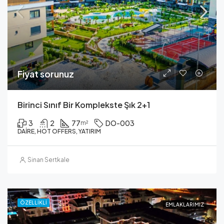
Fiyat sorunuz
Birinci Sınıf Bir Komplekste Şık 2+1
3
2
77
DO-003
m²
DAIRE, HOT OFFERS, YATIRIM
Sinan Sertkale
ÖZELLIKLI
EMLAKLARIMIZ