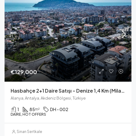
€129,000
Hasbahçe 2+1 Daire Satışı – Denize 1,4 Km (Milano VIP 1)
Alanya, Antalya, Akdeniz Bölgesi, Türkiye
1
85
DH - 002
m²
DAIRE, HOT OFFERS
Sinan Sertkale