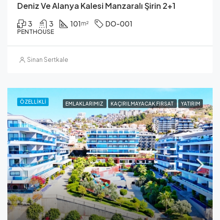
Deniz Ve Alanya Kalesi Manzaralı Şirin 2+1
3
3
101
DO-001
m²
PENTHOUSE
Sinan Sertkale
ÖZELLIKLI
EMLAKLARIMIZ
KAÇIRILMAYACAK FIRSAT
YATIRIM