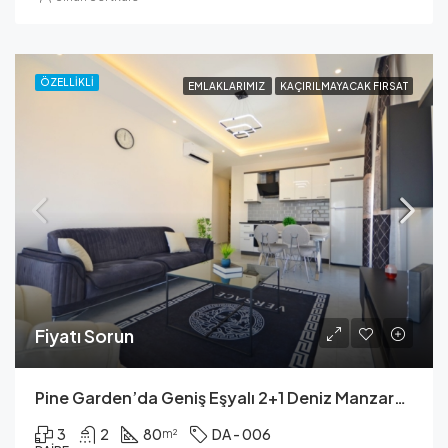
ÖZELLIKLI
EMLAKLARIMIZ
KAÇIRILMAYACAK FIRSAT
Fiyatı Sorun
Pine Garden’da Geniş Eşyalı 2+1 Deniz Manzaralı Daire
3
2
80
DA - 006
m²