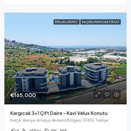
EMLAKLARIMIZ
KAÇIRILMAYACAK FIRSAT
€165,000
Kargıcak 3+1 Çift Daire – Kavi Velux Konutu
Karçık, Alanya, Antalya, Akdeniz Bölgesi, 07455, Türkiye
3
150
DK - 105
m²