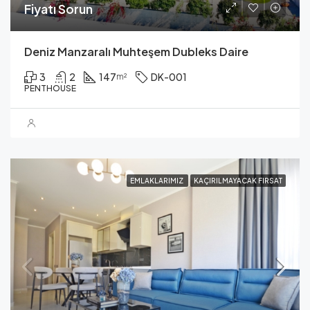
Fiyatı Sorun
Deniz Manzaralı Muhteşem Dubleks Daire
3
2
147
DK-001
m²
PENTHOUSE
EMLAKLARIMIZ
KAÇIRILMAYACAK FIRSAT