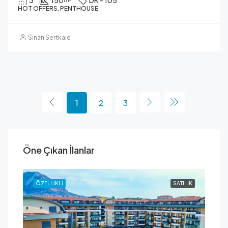
HOT OFFERS, PENTHOUSE
Sinan Sertkale
1
2
3
Öne Çıkan İlanlar
ILIK
ÖZELLIKLI
SATILIK
ÖZE