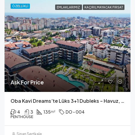
ÖZELLIKLI
EMLAKLARIMIZ
KAÇIRILMAYACAK FIRSAT
Ask For Price
Oba Kavi Dreams’te Lüks 3+1 Dubleks – Havuz, Sauna, Fitness Ve Daha Fazlası!
4
3
135
DO - 004
m²
PENTHOUSE
Sinan Sertkale