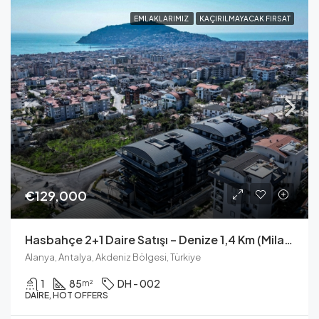
EMLAKLARIMIZ
KAÇIRILMAYACAK FIRSAT
€129,000
Hasbahçe 2+1 Daire Satışı – Denize 1,4 Km (Milano VIP 1)
Alanya, Antalya, Akdeniz Bölgesi, Türkiye
1
85
DH - 002
m²
DAIRE, HOT OFFERS