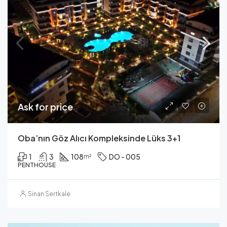
Ask for price
Oba’nın Göz Alıcı Kompleksinde Lüks 3+1
1
3
108
DO - 005
m²
PENTHOUSE
Sinan Sertkale