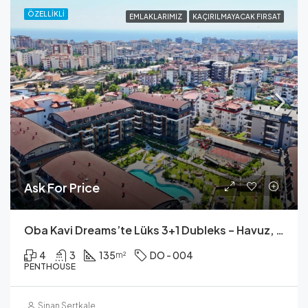
ÖZELLIKLI
EMLAKLARIMIZ
KAÇIRILMAYACAK FIRSAT
Ask For Price
Oba Kavi Dreams’te Lüks 3+1 Dubleks – Havuz, Sauna, Fitness Ve Daha Fazlası!
4
3
135
DO - 004
m²
PENTHOUSE
Sinan Sertkale