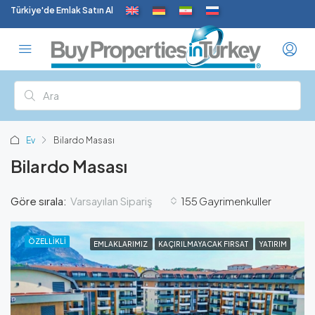
Türkiye'de Emlak Satın Al
Ev
Bilardo Masası
Bilardo Masası
Varsayılan Sipariş
Göre sırala:
155 Gayrimenkuller
ÖZELLIKLI
EMLAKLARIMIZ
KAÇIRILMAYACAK FIRSAT
YATIRIM