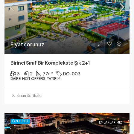
Fiyat sorunuz
Birinci Sınıf Bir Komplekste Şık 2+1
3
2
77
DO-003
m²
DAIRE, HOT OFFERS, YATIRIM
Sinan Sertkale
ÖZELLIKLI
EMLAKLARIMIZ