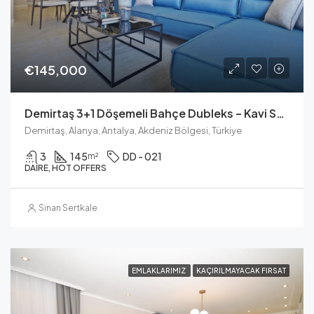
€145,000
Demirtaş 3+1 Döşemeli Bahçe Dubleks – Kavi Skyland Konut
Demirtaş, Alanya, Antalya, Akdeniz Bölgesi, Türkiye
3
145
DD - 021
m²
DAIRE, HOT OFFERS
Sinan Sertkale
EMLAKLARIMIZ
KAÇIRILMAYACAK FIRSAT