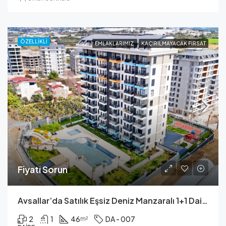
ÖZELLIKLI
EMLAKLARIMIZ
KAÇIRILMAYACAK FIRSAT
Fiyatı Sorun
Avsallar’da Satılık Eşsiz Deniz Manzaralı 1+1 Daire
2
1
46
DA - 007
m²