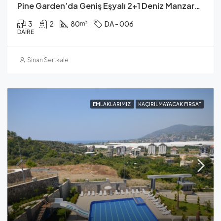
Pine Garden’da Geniş Eşyalı 2+1 Deniz Manzaralı Daire
3
2
80
DA - 006
m²
DAIRE
Sinan Sertkale
EMLAKLARIMIZ
KAÇIRILMAYACAK FIRSAT