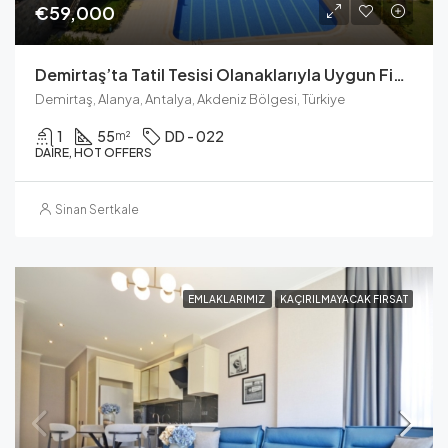
€59,000
Demirtaş’ta Tatil Tesisi Olanaklarıyla Uygun Fiyatlı 1+1 Deniz Manzaralı Apartman
Demirtaş, Alanya, Antalya, Akdeniz Bölgesi, Türkiye
1
55
DD - 022
m²
DAIRE, HOT OFFERS
Sinan Sertkale
EMLAKLARIMIZ
KAÇIRILMAYACAK FIRSAT