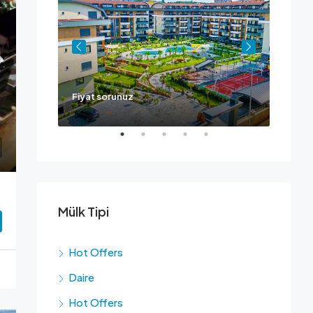
Fiyat sorunuz
Ask fo
Mülk Tipi
Hot Offers
Daire
Hot Offers