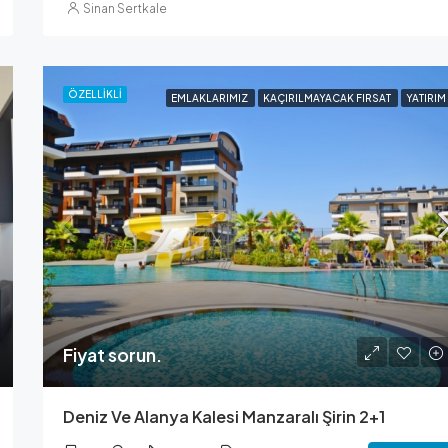
Sinan Sertkale
ÖZELLIKLI
EMLAKLARIMIZ
KAÇIRILMAYACAK FIRSAT
YATIRIM
Fiyat sorun.
Deniz Ve Alanya Kalesi Manzaralı Şirin 2+1