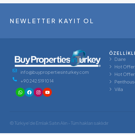
NEWLETTER KAYIT OL
ÖZELLİKL
Daire
Hot Offer
info@buypropertiesinturkey.com
Hot Offer
+90 242 519 10 14
Penthous
Villa
© Türkiye'de Emlak Satın Alın - Tüm hakları saklıdır