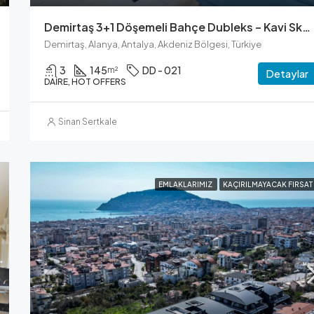
Demirtaş 3+1 Döşemeli Bahçe Dubleks – Kavi Skyland Konut
Demirtaş, Alanya, Antalya, Akdeniz Bölgesi, Türkiye
3
145
DD - 021
m²
Detaylar
DAIRE, HOT OFFERS
Sinan Sertkale
EMLAKLARIMIZ
KAÇIRILMAYACAK FIRSAT