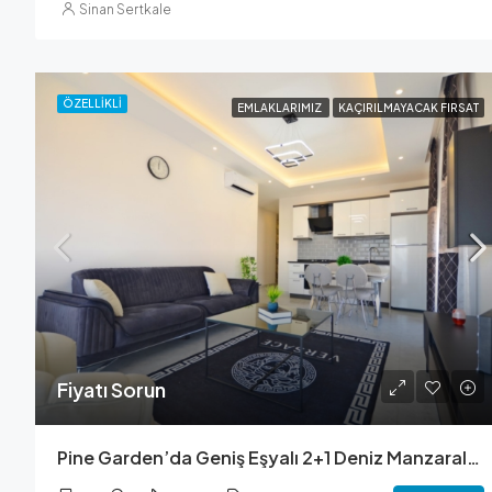
Sinan Sertkale
ÖZELLIKLI
EMLAKLARIMIZ
KAÇIRILMAYACAK FIRSAT
Fiyatı Sorun
Pine Garden’da Geniş Eşyalı 2+1 Deniz Manzaralı Daire