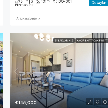
3
3
101
DO-001
m²
Detaylar
PENTHOUSE
Sinan Sertkale
EMLAKLARIMIZ
KAÇIRILMAYACAK FIRSAT
€145,000