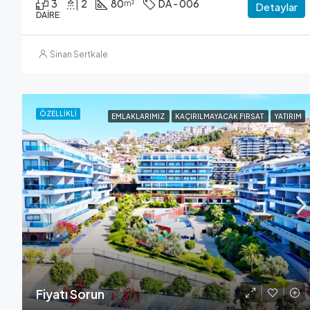
3
2
80
DA - 006
m²
Detaylar
DAIRE
Sinan Sertkale
ÖZELLIKLI
EMLAKLARIMIZ
KAÇIRILMAYACAK FIRSAT
YATIRIM
Fiyatı Sorun