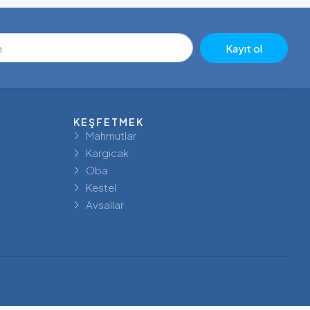
Kayıt ol
KEŞFETMEK
Mahmutlar
Kargicak
Oba
Kestel
Avsallar