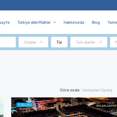
sayfa
Türkiye’deki Mülkler
Hakkımızda
Blog
Yatır
Odalar
Tür
Tüm alanlar
Varsayılan Sipariş
Göre sırala:
ÖZELLIKLI
EMLAKLARIMIZ
ÖZELLIKLI