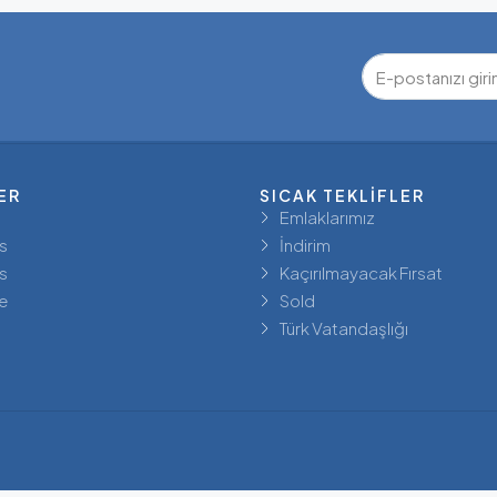
ER
SICAK TEKLIFLER
Emlaklarımız
s
İndirim
s
Kaçırılmayacak Fırsat
e
Sold
Türk Vatandaşlığı