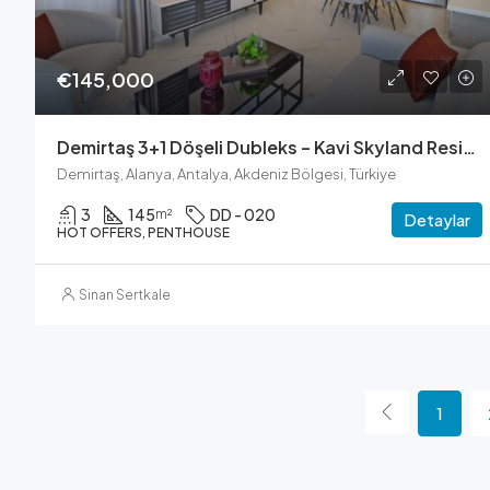
€145,000
Demirtaş 3+1 Döşeli Dubleks – Kavi Skyland Residence
Demirtaş, Alanya, Antalya, Akdeniz Bölgesi, Türkiye
3
145
DD - 020
m²
Detaylar
HOT OFFERS, PENTHOUSE
Sinan Sertkale
1