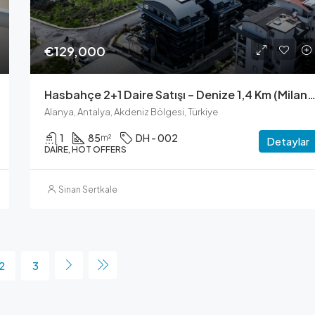
€129,000
Hasbahçe 2+1 Daire Satışı – Denize 1,4 Km (Milano VIP
Alanya, Antalya, Akdeniz Bölgesi, Türkiye
1
85
DH - 002
m²
Detaylar
DAIRE, HOT OFFERS
Sinan Sertkale
2
3