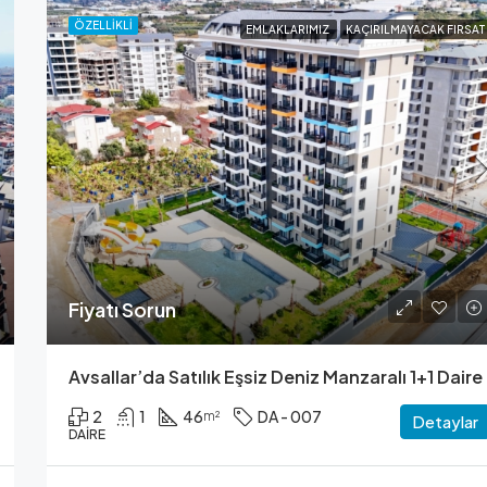
ÖZELLIKLI
EMLAKLARIMIZ
KAÇIRILMAYACAK FIRSAT
Fiyatı Sorun
Avsallar’da Satılık Eşsiz Deniz Manzaralı 1+1 Daire
2
1
46
DA - 007
m²
Detaylar
DAIRE