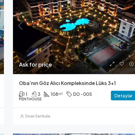
Fiyatı Sorun
Ask for price
Oba’nın Göz Alıcı Kompleksinde Lüks 3+1
1
3
108
DO - 005
m²
Detaylar
PENTHOUSE
Sinan Sertkale