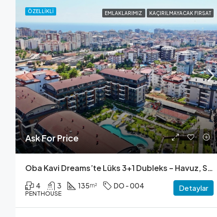
ÖZELLIKLI
EMLAKLARIMIZ
KAÇIRILMAYACAK FIRSAT
Ask For Price
Oba Kavi Dreams’te Lüks 3+1 Dubleks – Havuz, Sauna, Fitness Ve Daha Fazlası!
4
3
135
DO - 004
m²
Detaylar
PENTHOUSE