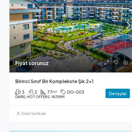
Fiyat sorunuz
Birinci Sınıf Bir Komplekste Şık 2+1
3
2
77
DO-003
m²
Detaylar
DAIRE, HOT OFFERS, YATIRIM
Sinan Sertkale