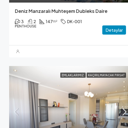
Deniz Manzaralı Muhteşem Dubleks Daire
3
2
147
DK-001
m²
PENTHOUSE
Detaylar
EMLAKLARIMIZ
KAÇIRILMAYACAK FIRSAT