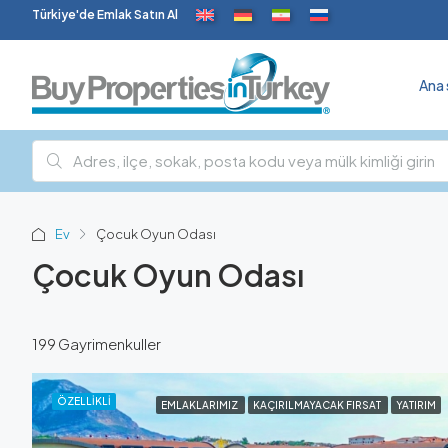
Türkiye'de Emlak Satın Al
Ana 
Ev
Çocuk Oyun Odası
Çocuk Oyun Odası
199 Gayrimenkuller
ÖZELLIKLI
EMLAKLARIMIZ
KAÇIRILMAYACAK FIRSAT
YATIRIM