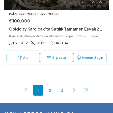
DAIRE, HOT OFFERS, HOT OFFERS
€100,000
Goldcity Karcıcak’ta Satılık Tamamen Eşyalı 2+1 Daire
Kargıcak, Alanya, Antalya, Akdeniz Bölgesi, 07435, Türkiye
3
2
110
DK - 046
m²
Ara
E-posta
Hemen Ulaşın
1
2
3