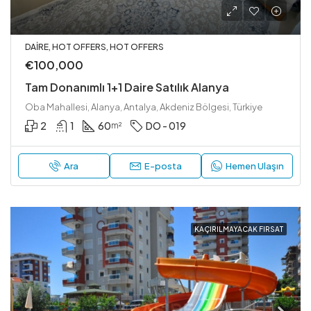
DAIRE, HOT OFFERS, HOT OFFERS
€100,000
Tam Donanımlı 1+1 Daire Satılık Alanya
Oba Mahallesi, Alanya, Antalya, Akdeniz Bölgesi, Türkiye
2
1
60
DO - 019
m²
Ara
E-posta
Hemen Ulaşın
KAÇIRILMAYACAK FIRSAT