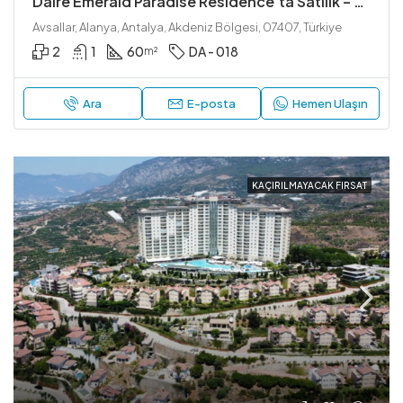
Daire Emerald Paradise Residence’ta Satılık – Deniz Ve Havuz Manzaralı
Avsallar, Alanya, Antalya, Akdeniz Bölgesi, 07407, Türkiye
2
1
60
DA - 018
m²
Ara
E-posta
Hemen Ulaşın
KAÇIRILMAYACAK FIRSAT