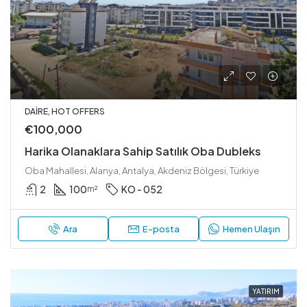
DAIRE, HOT OFFERS
€100,000
Harika Olanaklara Sahip Satılık Oba Dubleks
Oba Mahallesi, Alanya, Antalya, Akdeniz Bölgesi, Türkiye
2
100
KO - 052
m²
Ara
E-posta
Hemen Ulaşın
YATIRIM