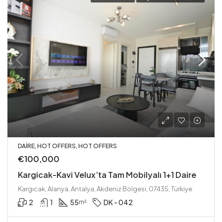
DAIRE, HOT OFFERS, HOT OFFERS
€100,000
Kargicak-Kavi Velux’ta Tam Mobilyalı 1+1 Daire
Kargıcak, Alanya, Antalya, Akdeniz Bölgesi, 07435, Türkiye
2
1
55
DK - 042
m²