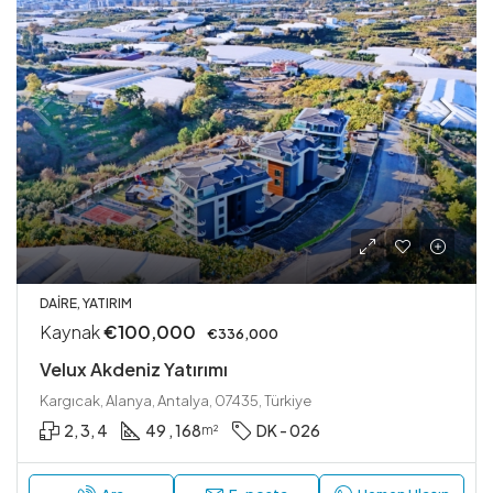
DAIRE, YATIRIM
Kaynak
€100,000
€336,000
Velux Akdeniz Yatırımı
Kargıcak, Alanya, Antalya, 07435, Türkiye
2, 3, 4
49 , 168
DK - 026
m²