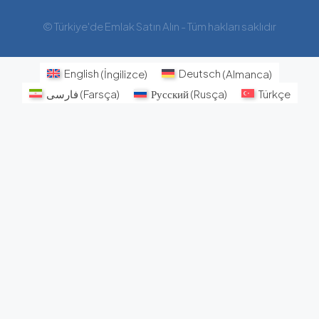
© Türkiye'de Emlak Satın Alın - Tüm hakları saklıdır
English
(
İngilizce
)
Deutsch
(
Almanca
)
فارسی
(
Farsça
)
Русский
(
Rusça
)
Türkçe