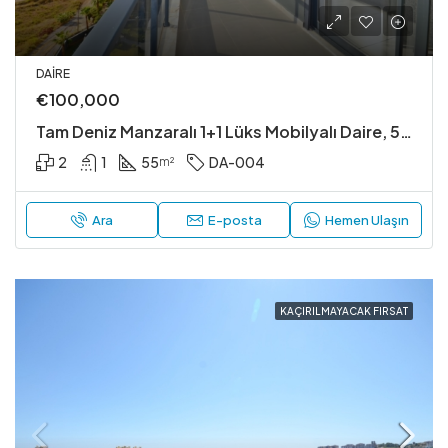
DAIRE
€100,000
Tam Deniz Manzaralı 1+1 Lüks Mobilyalı Daire, 5 Yıldızlı Kompleks İçinde
2
1
55
DA-004
m²
Ara
E-posta
Hemen Ulaşın
KAÇIRILMAYACAK FIRSAT