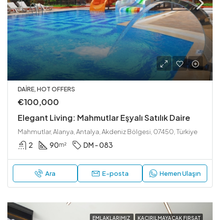
DAIRE, HOT OFFERS
€100,000
Elegant Living: Mahmutlar Eşyalı Satılık Daire
Mahmutlar, Alanya, Antalya, Akdeniz Bölgesi, 07450, Türkiye
2
90
DM - 083
m²
Ara
E-posta
Hemen Ulaşın
EMLAKLARIMIZ
KAÇIRILMAYACAK FIRSAT