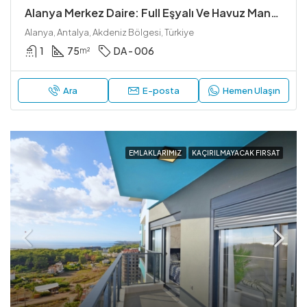
Alanya Merkez Daire: Full Eşyalı Ve Havuz Manzaralı
Alanya, Antalya, Akdeniz Bölgesi, Türkiye
1
75
DA - 006
m²
Ara
E-posta
Hemen Ulaşın
EMLAKLARIMIZ
KAÇIRILMAYACAK FIRSAT