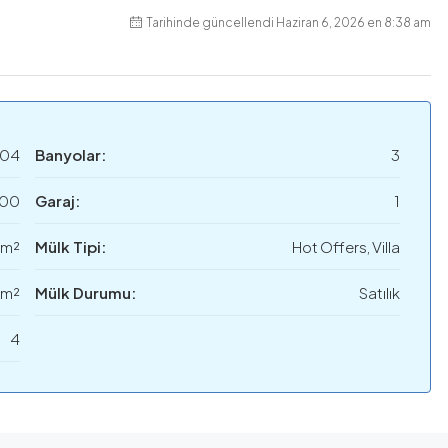
Tarihinde güncellendi Haziran 6, 2026 en 8:38 am
004
Banyolar:
3
000
Garaj:
1
 m²
Mülk Tipi:
Hot Offers, Villa
 m²
Mülk Durumu:
Satılık
4