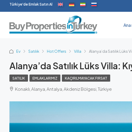
Türkiye'de Emlak Satın Al
Ana 
Ev
Satılık
Hot Offers
Villa
Alanya’da Satılık Lüks V
Alanya’da Satılık Lüks Villa: 
SATILIK
EMLAKLARIMIZ
KAÇIRILMAYACAK FIRSAT
Konaklı, Alanya, Antalya, Akdeniz Bölgesi, Türkiye