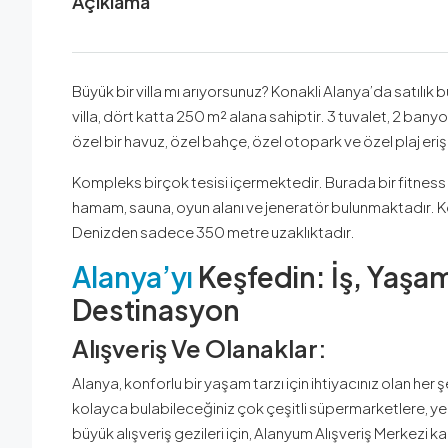
Açıklama
Büyük bir villa mı arıyorsunuz? Konakli Alanya’da satılık bu
villa, dört katta 250 m² alana sahiptir. 3 tuvalet, 2 ban
özel bir havuz, özel bahçe, özel otopark ve özel plaj eriş
Kompleks birçok tesisi içermektedir. Burada bir fitness
hamam, sauna, oyun alanı ve jeneratör bulunmaktadır. Kona
Denizden sadece 350 metre uzaklıktadır.
Alanya’yı
Keşfedin: İş, Yaşam
Destinasyon
Alışveriş Ve Olanaklar:
Alanya, konforlu bir yaşam tarzı için ihtiyacınız olan her ş
kolayca bulabileceğiniz çok çeşitli süpermarketlere, y
büyük alışveriş gezileri için, Alanyum Alışveriş Merkez