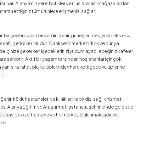
 sunar. Alanya’nın yerel butikler ve uluslararası mağazalardan
arzu ettiğiniz tüm ürünlere erişmenizi sağlar.
in bir şeyler sunan bir yerdir. Şehir, güneşlenmek, yüzmek ve su
sahil şeridi ile ünlüdür. Canlı şehir merkezi, Türk ve dünya
de içinize çekerken içeceklerinizi yudumlayabileceğiniz kafeler,
ra sahiptir. Aktif bir yaşam tarzından hoşlananlar için çok
 yanı sıra rahat plaj kulüplerinden hareketli gece kulüplerine
ır.
ir, köklü hastaneleri ve klinikleri ile bir dizi sağlık hizmeti
esi Alanya Eğitim ve Araştırma Hastanesi, şehrin önde gelen tıp
 çok sayıda özel hastane ve tıp merkezi bulunmaktadır ve
dır.