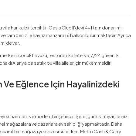
 villa harika bir tercihtir. Oasis Club II’deki 4+1 tam donanımlı
yo ve tam deniz ile havuz manzaralı 6 balkon bulunmaktadır. Ayrıca
imi de var.
 merkezi, çocuk havuzu, restoran, kafeterya, 7/24 güvenlik,
klı Alanya’da satılık bu villa aileler için mükemmeldir.
 Ve Eğlence Için Hayalinizdeki
eyi sunan canlı ve modern bir şehirdir. Şehir, günlük ihtiyaçlarınızı
erel mağazalara ve pazarlara ev sahipliği yapmaktadır. Daha
i kapsamlı bir mağaza yelpazesi sunarken, Metro Cash & Carry