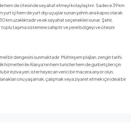
nde hem de ötesinde seyahat etmeyi kolaylaştırır. Sadece 39 km
yurt içi hem de yurt dışı uçuşlar sunan şehrin ana kapısı olarak
30 km uzaklıktadır ve ek seyahat seçenekleri sunar. Şehir,
r toplu taşıma sistemine sahiptir ve yerel bölgeyi ve ötesini
el bir dengesini sunmaktadır. Muhteşem plajları, zengin tarihi,
 hizmetleri ile Alanya’nın hem turistler hem de gurbetçiler için
bir inziva yeri, ister heyecan verici bir macera arıyor olun,
 olanakları onu yaşamak, çalışmak veya ziyaret etmek için ideal bir