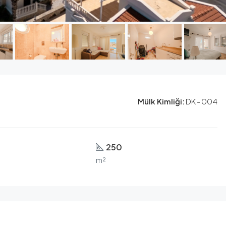
Mülk Kimliği:
DK - 004
250
r
m²