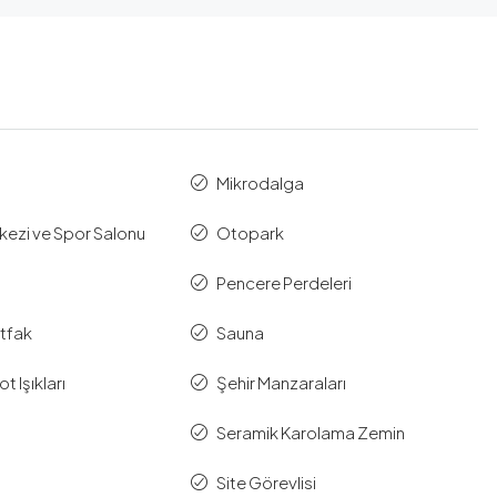
Mikrodalga
kezi ve Spor Salonu
Otopark
Pencere Perdeleri
tfak
Sauna
 Işıkları
Şehir Manzaraları
Seramik Karolama Zemin
Site Görevlisi