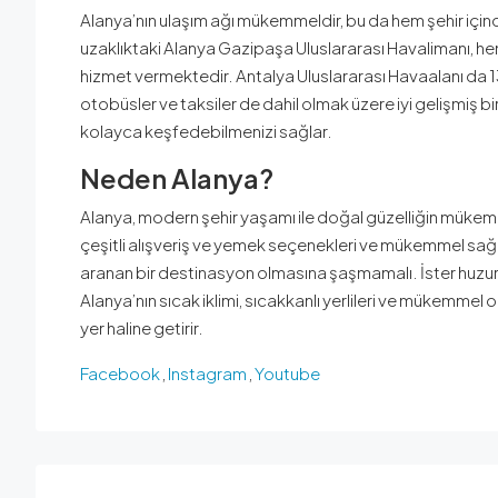
Alanya’nın ulaşım ağı mükemmeldir, bu da hem şehir içi
uzaklıktaki Alanya Gazipaşa Uluslararası Havalimanı, hem 
hizmet vermektedir. Antalya Uluslararası Havaalanı da 1
otobüsler ve taksiler de dahil olmak üzere iyi gelişmiş bi
kolayca keşfedebilmenizi sağlar.
Neden Alanya?
Alanya, modern şehir yaşamı ile doğal güzelliğin mükemm
çeşitli alışveriş ve yemek seçenekleri ve mükemmel sağlık
aranan bir destinasyon olmasına şaşmamalı. İster huzurlu 
Alanya’nın sıcak iklimi, sıcakkanlı yerlileri ve mükemmel
yer haline getirir.
Facebook
,
Instagram
,
Youtube