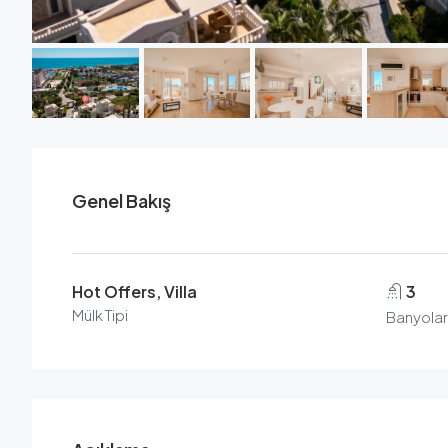
Genel Bakış
Hot Offers, Villa
3
Mülk Tipi
Banyola