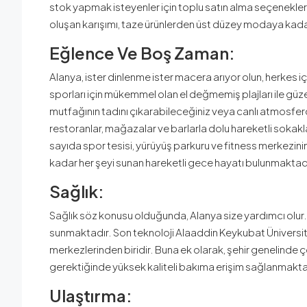
stok yapmak isteyenler için toplu satın alma seçenekleri
oluşan karışımı, taze ürünlerden üst düzey modaya kadar 
Eğlence Ve Boş Zaman:
Alanya, ister dinlenme ister macera arıyor olun, herkes iç
sporları için mükemmel olan el değmemiş plajları ile güzel 
mutfağının tadını çıkarabileceğiniz veya canlı atmosfer
restoranlar, mağazalar ve barlarla dolu hareketli sokakla
sayıda spor tesisi, yürüyüş parkuru ve fitness merkezinin
kadar her şeyi sunan hareketli gece hayatı bulunmaktad
Sağlık:
Sağlık söz konusu olduğunda, Alanya size yardımcı olur. Şeh
sunmaktadır. Son teknoloji Alaaddin Keykubat Üniversit
merkezlerinden biridir. Buna ek olarak, şehir genelinde
gerektiğinde yüksek kaliteli bakıma erişim sağlanmakta
Ulaştırma: