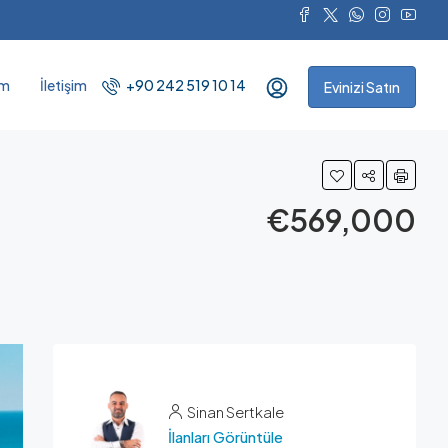
ım
İletişim
+90 242 519 10 14
Evinizi Satın
€569,000
Sinan Sertkale
İlanları Görüntüle