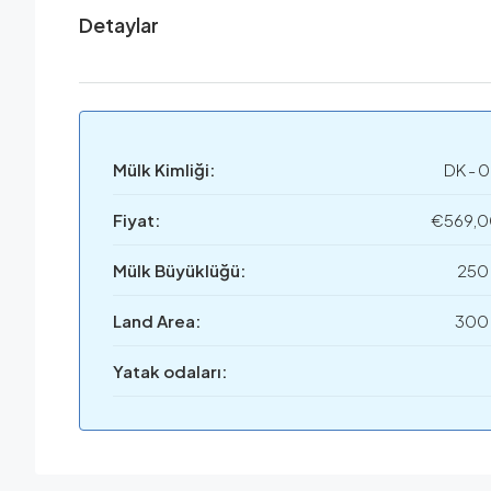
Detaylar
Mülk Kimliği:
DK - 
Fiyat:
€569,
Mülk Büyüklüğü:
250
Land Area:
300
Yatak odaları: