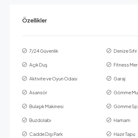
Özellikler
7/24 Güvenlik
Denize Sıfır
Açık Duş
Fitness Mer
Aktivite ve Oyun Odası
Garaj
Asansör
Gömme Mu
Bulaşık Makinesi
Gömme Spot
Buzdolabı
Hamam
Cadde Dışı Park
Hazır Tapu