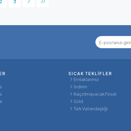
2
3
ER
SICAK TEKLIFLER
Emlaklarımız
s
İndirim
s
Kaçırılmayacak Fırsat
e
Sold
Türk Vatandaşlığı