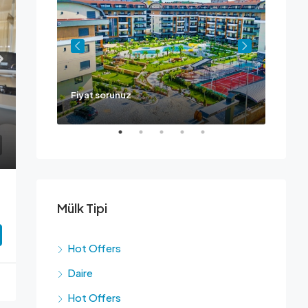
Fiyat sorunuz
Ask fo
Mülk Tipi
Hot Offers
Daire
Hot Offers