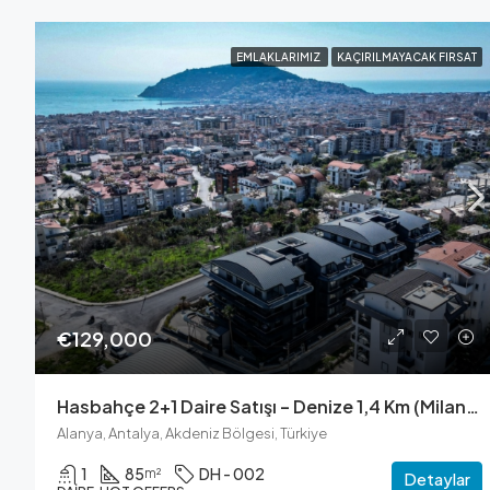
EMLAKLARIMIZ
KAÇIRILMAYACAK FIRSAT
€129,000
Hasbahçe 2+1 Daire Satışı – Denize 1,4 Km (Milano VIP 1)
Alanya, Antalya, Akdeniz Bölgesi, Türkiye
1
85
DH - 002
m²
Detaylar