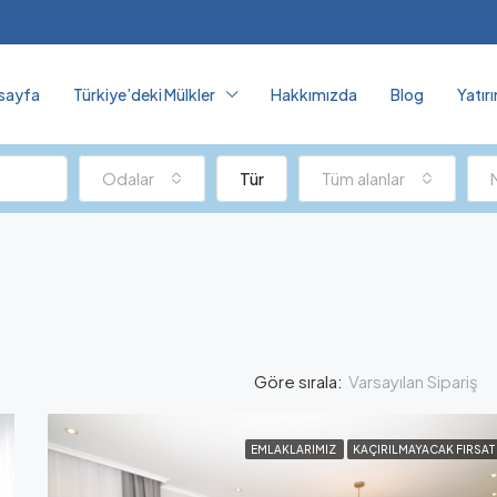
sayfa
Türkiye’deki Mülkler
Hakkımızda
Blog
Yatır
Odalar
Tür
Tüm alanlar
Varsayılan Sipariş
Göre sırala:
EMLAKLARIMIZ
KAÇIRILMAYACAK FIRSAT
ÖZELLIKLI