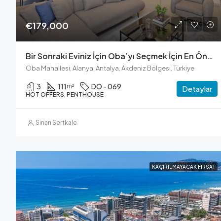
€179,000
Bir Sonraki Eviniz İçin Oba’yı Seçmek İçin En Önemli Nedenler: Olanaklar Ve Yaşam Tarzı
Oba Mahallesi, Alanya, Antalya, Akdeniz Bölgesi, Türkiye
3
111
DO - 069
m²
Detaylar
HOT OFFERS, PENTHOUSE
Sinan Sertkale
KAÇIRILMAYACAK FIRSAT