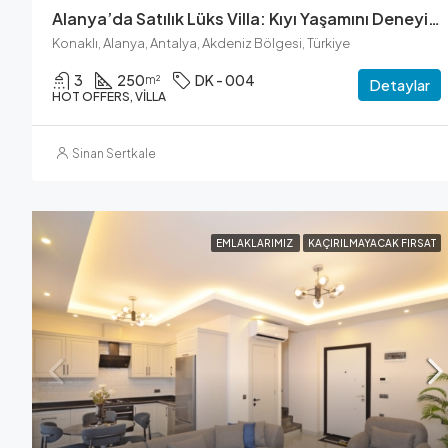
Alanya’da Satılık Lüks Villa: Kıyı Yaşamını Deneyimleyin
Konaklı, Alanya, Antalya, Akdeniz Bölgesi, Türkiye
3
250
DK - 004
m²
Detaylar
HOT OFFERS, VILLA
Sinan Sertkale
EMLAKLARIMIZ
KAÇIRILMAYACAK FIRSAT