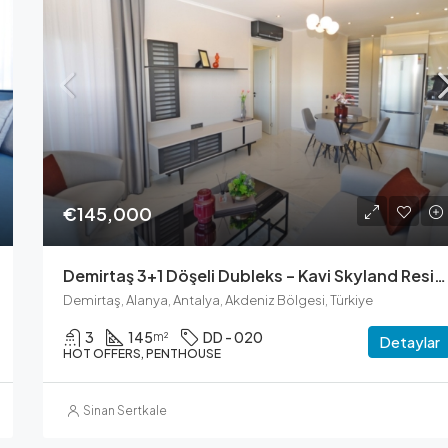
Fiyatı Sorun
€145,000
Demirtaş 3+1 Döşeli Dubleks – Kavi Skyland Residence
Demirtaş, Alanya, Antalya, Akdeniz Bölgesi, Türkiye
3
145
DD - 020
m²
Detaylar
HOT OFFERS, PENTHOUSE
Sinan Sertkale