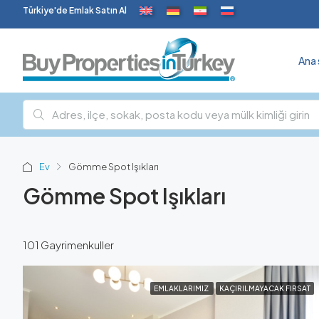
Türkiye'de Emlak Satın Al
Ana 
Ev
Gömme Spot Işıkları
Gömme Spot Işıkları
101 Gayrimenkuller
EMLAKLARIMIZ
KAÇIRILMAYACAK FIRSAT