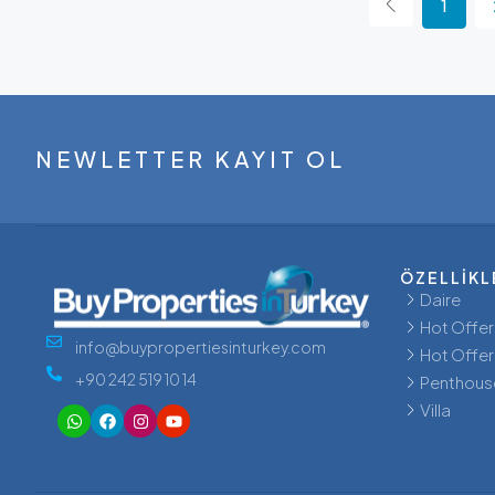
1
NEWLETTER KAYIT OL
ÖZELLİKL
Daire
Hot Offer
info@buypropertiesinturkey.com
Hot Offer
+90 242 519 10 14
Penthous
Villa