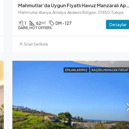
Mahmutlar’da Uygun Fiyatlı Havuz Manzaralı A
Mahmutlar, Alanya, Antalya, Akdeniz Bölgesi, 07450, Türkiye
1
62
DM - 127
m²
Detaylar
DAIRE, HOT OFFERS
Sinan Sertkale
EMLAKLARIMIZ
KAÇIRILMAYACAK FIRSAT