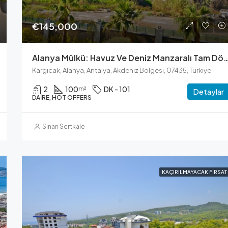
€145,000
Alanya Mülkü: Havuz Ve Deniz Manzaralı Tam Döş
Kargıcak, Alanya, Antalya, Akdeniz Bölgesi, 07435, Türkiye
2
100
DK - 101
m²
Detaylar
DAIRE, HOT OFFERS
Sinan Sertkale
KAÇIRILMAYACAK FIRSAT