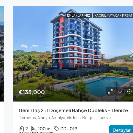
EMLAKLARIMIZ
KAÇIRILMAYACAK FIRSAT
€135,000
Demirtaş 2+1 Döşemeli Bahçe Dubleks – Denize 1,2 Km Mesafede
Demirtaş, Alanya, Antalya, Akdeniz Bölgesi, Türkiye
2
100
DD - 019
m²
Detaylar