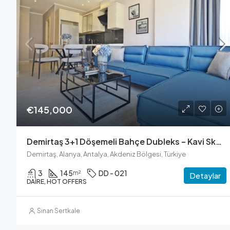
€145,000
Demirtaş 3+1 Döşemeli Bahçe Dubleks – Kavi Skyland Konut
Demirtaş, Alanya, Antalya, Akdeniz Bölgesi, Türkiye
3
145
DD - 021
m²
Detaylar
DAIRE, HOT OFFERS
Sinan Sertkale