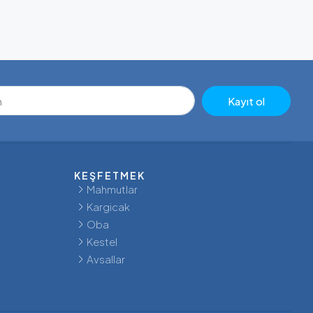
Kayıt ol
KEŞFETMEK
Mahmutlar
Kargicak
Oba
Kestel
Avsallar