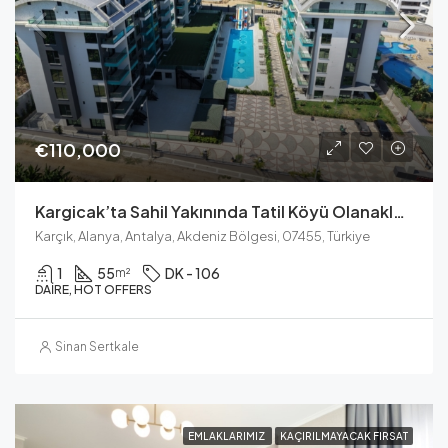
€110,000
Kargicak’ta Sahil Yakınında Tatil Köyü Olanakları Bulunan Apartman
Karçık, Alanya, Antalya, Akdeniz Bölgesi, 07455, Türkiye
1
55
DK - 106
m²
DAIRE, HOT OFFERS
Sinan Sertkale
EMLAKLARIMIZ
KAÇIRILMAYACAK FIRSAT