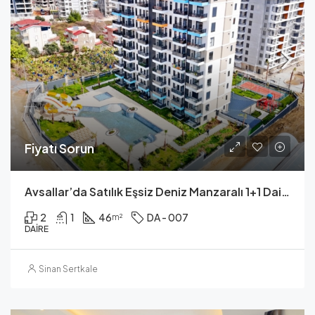
Fiyatı Sorun
Avsallar’da Satılık Eşsiz Deniz Manzaralı 1+1 Daire
2
1
46
DA - 007
m²
DAIRE
Sinan Sertkale