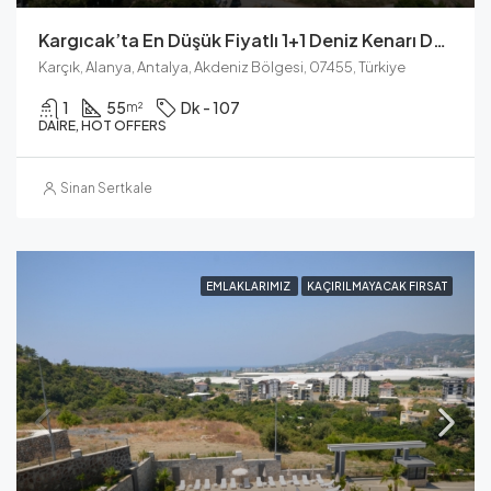
Kargıcak’ta En Düşük Fiyatlı 1+1 Deniz Kenarı Daire Tam Olanaklara Sahip
Karçık, Alanya, Antalya, Akdeniz Bölgesi, 07455, Türkiye
1
55
Dk - 107
m²
DAIRE, HOT OFFERS
Sinan Sertkale
EMLAKLARIMIZ
KAÇIRILMAYACAK FIRSAT