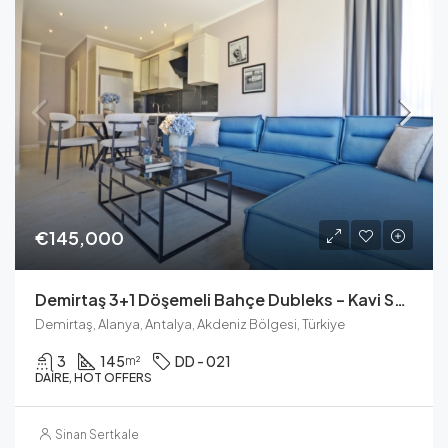
€145,000
Demirtaş 3+1 Döşemeli Bahçe Dubleks – Kavi Skyland Konut
Demirtaş, Alanya, Antalya, Akdeniz Bölgesi, Türkiye
3
145
DD - 021
m²
DAIRE, HOT OFFERS
Sinan Sertkale