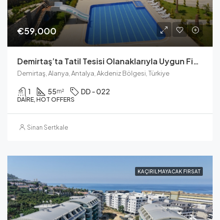
€59,000
Demirtaş’ta Tatil Tesisi Olanaklarıyla Uygun Fiyatlı 1+1 Deniz Manzaralı Apartman
Demirtaş, Alanya, Antalya, Akdeniz Bölgesi, Türkiye
1
55
DD - 022
m²
DAIRE, HOT OFFERS
Sinan Sertkale
KAÇIRILMAYACAK FIRSAT