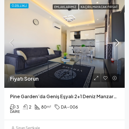
ÖZELLIKLI
EMLAKLARIMIZ
KAÇIRILMAYACAK FIRSAT
Fiyatı Sorun
Pine Garden’da Geniş Eşyalı 2+1 Deniz Manzaralı Daire
3
2
80
DA - 006
m²
DAIRE
Sinan Sertkale