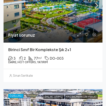
Fiyat sorunuz
Birinci Sınıf Bir Komplekste Şık 2+1
3
2
77
DO-003
m²
DAIRE, HOT OFFERS, YATIRIM
Sinan Sertkale
ÖZELLIKLI
EMLAKLARIMIZ
KAÇIRILMAYACAK FIRSAT