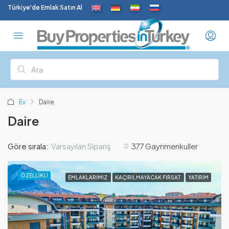
Türkiye'de Emlak Satın Al
Ev
Daire
Daire
Varsayılan Sipariş
Göre sırala:
377 Gayrimenkuller
ÖZELLIKLI
EMLAKLARIMIZ
KAÇIRILMAYACAK FIRSAT
YATIRIM