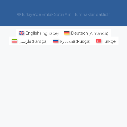
© Türkiye'de Emlak Satın Alın - Tüm hakları saklıdır
English
(
İngilizce
)
Deutsch
(
Almanca
)
فارسی
(
Farsça
)
Русский
(
Rusça
)
Türkçe