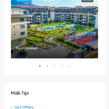
Fiyat sorunuz
Ask
Mülk Tipi
Hot Offers