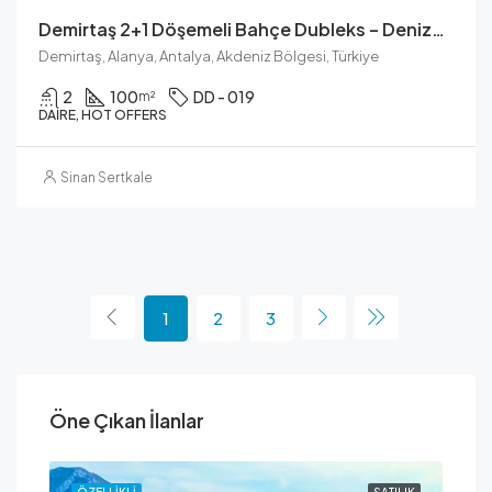
Demirtaş 2+1 Döşemeli Bahçe Dubleks – Denize 1,2 Km Mesafede
Demirtaş, Alanya, Antalya, Akdeniz Bölgesi, Türkiye
2
100
DD - 019
m²
DAIRE, HOT OFFERS
Sinan Sertkale
1
2
3
Öne Çıkan İlanlar
ILIK
ÖZELLIKLI
SATILIK
ÖZE