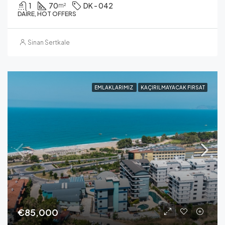
1
70
DK - 042
m²
DAIRE, HOT OFFERS
Sinan Sertkale
EMLAKLARIMIZ
KAÇIRILMAYACAK FIRSAT
€85,000