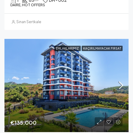
1
85
DH - 002
DAIRE, HOT OFFERS
Sinan Sertkale
EMLAKLARIMIZ
KAÇIRILMAYACAK FIRSAT
€135,000