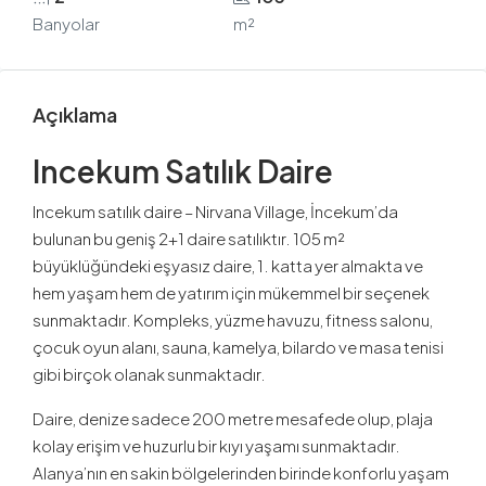
Banyolar
m²
Açıklama
Incekum Satılık Daire
Incekum satılık daire – Nirvana Village, İncekum’da
bulunan bu geniş 2+1 daire satılıktır. 105 m²
büyüklüğündeki eşyasız daire, 1. katta yer almakta ve
hem yaşam hem de yatırım için mükemmel bir seçenek
sunmaktadır. Kompleks, yüzme havuzu, fitness salonu,
çocuk oyun alanı, sauna, kamelya, bilardo ve masa tenisi
gibi birçok olanak sunmaktadır.
Daire, denize sadece 200 metre mesafede olup, plaja
kolay erişim ve huzurlu bir kıyı yaşamı sunmaktadır.
Alanya’nın en sakin bölgelerinden birinde konforlu yaşam