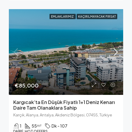
EMLAKLARIMIZ
KAÇIRILMAYACAK FIRSAT
€85,000
Kargıcak’ta En Düşük Fiyatlı 1+1 Deniz Kenarı
Daire Tam Olanaklara Sahip
Karçık, Alanya, Antalya, Akdeniz Bölgesi, 07455, Türkiye
1
55
Dk - 107
m²
DAIRE, HOT OFFERS