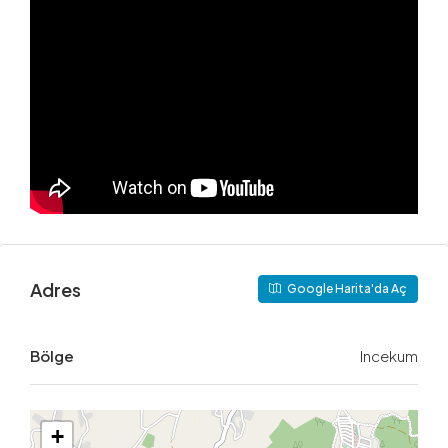
Adres
Google Harita'da Aç
Bölge
Incekum
+