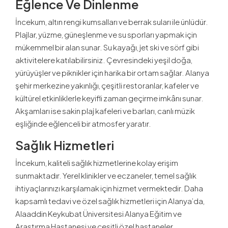
Eğlence Ve Dinlenme
İncekum, altın rengi kumsalları ve berrak suları ile ünlüdür.
Plajlar, yüzme, güneşlenme ve su sporları yapmak için
mükemmel bir alan sunar. Su kayağı, jet ski ve sörf gibi
aktivitelere katılabilirsiniz. Çevresindeki yeşil doğa,
yürüyüşler ve piknikler için harika bir ortam sağlar. Alanya
şehir merkezine yakınlığı, çeşitli restoranlar, kafeler ve
kültürel etkinliklerle keyifli zaman geçirme imkânı sunar.
Akşamları ise sakin plaj kafeleri ve barları, canlı müzik
eşliğinde eğlenceli bir atmosfer yaratır.
Sağlık Hizmetleri
İncekum, kaliteli sağlık hizmetlerine kolay erişim
sunmaktadır. Yerel klinikler ve eczaneler, temel sağlık
ihtiyaçlarınızı karşılamak için hizmet vermektedir. Daha
kapsamlı tedavi ve özel sağlık hizmetleri için Alanya’da,
Alaaddin Keykubat Üniversitesi Alanya Eğitim ve
Araştırma Hastanesi ve çeşitli özel hastaneler