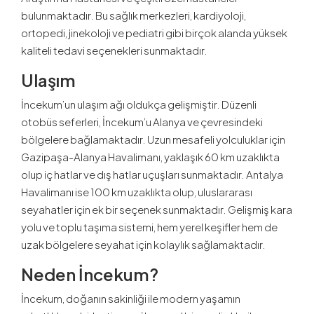
bulunmaktadır. Bu sağlık merkezleri, kardiyoloji,
ortopedi, jinekoloji ve pediatri gibi birçok alanda yüksek
kaliteli tedavi seçenekleri sunmaktadır.
Ulaşım
İncekum’un ulaşım ağı oldukça gelişmiştir. Düzenli
otobüs seferleri, İncekum’u Alanya ve çevresindeki
bölgelere bağlamaktadır. Uzun mesafeli yolculuklar için
Gazipaşa-Alanya Havalimanı, yaklaşık 60 km uzaklıkta
olup iç hatlar ve dış hatlar uçuşları sunmaktadır. Antalya
Havalimanı ise 100 km uzaklıkta olup, uluslararası
seyahatler için ek bir seçenek sunmaktadır. Gelişmiş kara
yolu ve toplu taşıma sistemi, hem yerel keşifler hem de
uzak bölgelere seyahat için kolaylık sağlamaktadır.
Neden İncekum?
İncekum, doğanın sakinliği ile modern yaşamın