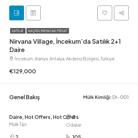
SATILIK
KAÇIRILMAYACAK FIRSAT
Nirvana Village, İncekum’da Satılık 2+1
Daire
İncekum, Alanya, Antalya, Akdeniz Bölgesi, Türkiye
€129,000
Genel Bakış
Mülk Kimliği:
DI - 001
Daire, Hot Offers, Hot Offers
3
Mülk Tipi
Odalar
2
105