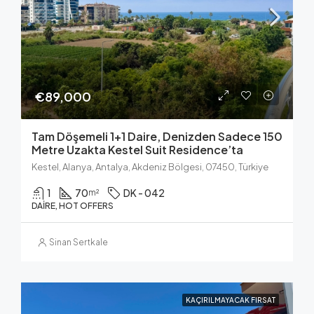
€89,000
Tam Döşemeli 1+1 Daire, Denizden Sadece 150
Metre Uzakta Kestel Suit Residence’ta
Kestel, Alanya, Antalya, Akdeniz Bölgesi, 07450, Türkiye
1
70
DK - 042
m²
DAIRE, HOT OFFERS
Sinan Sertkale
KAÇIRILMAYACAK FIRSAT