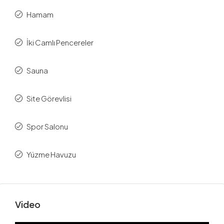
Hamam
İki Camlı Pencereler
Sauna
Site Görevlisi
Spor Salonu
Yüzme Havuzu
Video