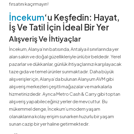
fırsatını kaçırmayın!
İncekum
‘u Keşfedin: Hayat,
İş Ve Tatil İçin İdeal Bir Yer
Alışveriş Ve İhtiyaçlar
İncekum, Alanya’nın batısında, Antalya il sınırlarında yer
alan sakin ve doğal güzellikleriyle ünlü bir beldedir. Yerel
pazarlar ve dükkanlar, günlük ihtiyaçlarınızı karşılayacak
taze gıda ve temel ürünler sunmaktadır. Daha büyük
alışverişler için, Alanya’da bulunan Alanyum AVM gibi
alışveriş merkezleri çeşitli mağazalar ve markalarla
hizmetinizdedir. Ayrıca Metro Cash & Carry gibi toptan
alışveriş yapabileceğiniz yerler de mevcuttur. Bu
mükemmel denge, İncekum’u modern yaşam
olanaklarına kolay erişim sunarken huzurlu bir yaşam
sunan cazip bir yer haline getirmektedir.