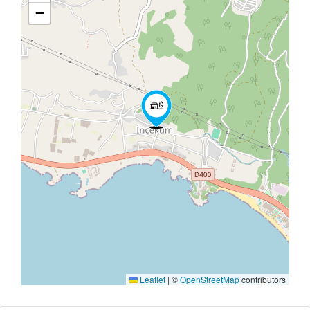
−
Leaflet
|
©
OpenStreetMap
contributors