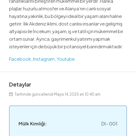
rahatlıklarını birleştiren mükemmel bir yerdir. Harika
plajlar, huzurlu atmosfer ve Alanya’nın canlı sosyal
hayatına yakınlık, bu bölgeyi ideal bir yaşam alanı haline
getirir. Ilık Akdeniz iklimi, dost canlısı insanlar ve gelişmiş
altyapısı ile İncekum, yaşam, iş ve tatil için mükemmel bir
ortam sunar. Ayrıca, gayrimenkul yatırımı yapmak
isteyenler için de büyük bir potansiyel barındırmaktadır.
Facebook
,
Instagram
,
Youtube
Detaylar
Tarihinde güncellendi Mayıs 14, 2025 en 10:40 am
Mülk Kimliği:
DI - 001