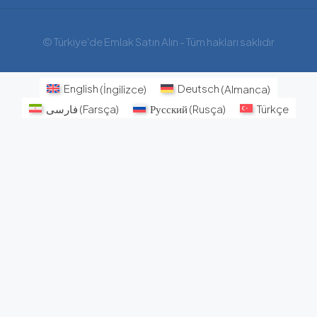
© Türkiye'de Emlak Satın Alın - Tüm hakları saklıdır
English
(
İngilizce
)
Deutsch
(
Almanca
)
فارسی
(
Farsça
)
Русский
(
Rusça
)
Türkçe