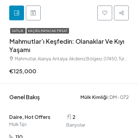
SATILIK
KAÇIRILMAYACAK FIRSAT
Mahmutlar’ı Keşfedin: Olanaklar Ve Kıyı
Yaşamı
Mahmutlar, Alanya, Antalya, Akdeniz Bölgesi, 07450, Türkiye
€125,000
Genel Bakış
Mülk Kimliği:
DM - 072
Daire, Hot Offers
2
Mülk Tipi
Banyolar
110