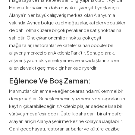
Mahmutlar sakinleri daha büyük alışveriş ihtiyaçları için
Alanya’nın en büyük alışveriş merkezi olan Alanyum’a
yakındır. Ayrıca bölge, özel mağazalar, kafeler ve butikler
de dahil olmak üzere birçok perakende satış noktasına
sahiptir. Öne çıkan önemli bir nokta, çok çeşitli
mağazalar, restoranlar ve kafeler sunan popüler bir
alışveriş merkezi olan Akdeniz Park’tır. Sonuç olarak,
alışveriş yapmak, yemek yemek ve arkadaşlarınızla ve
ailenizle vakit geçirmek için harika bir yerdir.
Eğlence Ve Boş Zaman:
Mahmutlar, dinlenme ve eğlence arasında mükemmel bir
denge sağlar. Güneşlenmenin, yüzmenin ve su sporlarının
keyfini çıkarabileceğiniz Akdeniz plajları sadece kısa bir
yürüyüş mesafesindedir. Üstelik daha canlı bir atmosfer
arayanlar için Alanya şehir merkezine kolayca ulaşılabilir.
Canlı gece hayatı, restoranlar, barlar ve kültürel cazibe