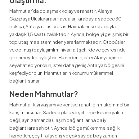
Mahmutlar’da dolaşmak kolay ve rahattır. Alanya
Gazipaşa Uluslararası Havaalanı arabayla sadece 30
dakika, Antalya Uluslararası Havaalanı ise arabayla
yaklaşık 1,5 saat uzaklıktadır. Ayrıca, bölge iyi gelişmiş bir
toplu taşıma sisteminden yararlanmaktadır. Otobüsler
ve dolmuş (paylaşımlı minivanlar) şehirde ve çevresinde
gezinmeyi kolaylaştırır. Bu nedenle, ister Alanya içinde
seyahat ediyor olun, ister daha geniş Antalya bölgesini
keşfediyor olun, Mahmutlar’ın konumu mükemmel
bağlantı sunar.
Neden Mahmutlar?
Mahmutlar, kıyı yaşamı ve kentsel rahatlığın mükemmel bir
karışımını sunar. Sadece plaja ve şehir merkezine yakın
değil, aynı zamanda ulaşım bağlantılarına da iyi
bağlantılara sahiptir. Ayrıca, bölge mükemmel sağlık
hizmetleri, çeşitli alışveriş ve çok sayıda boş zaman