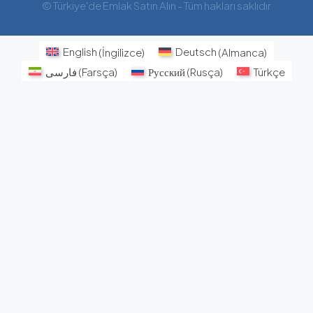
© Türkiye'de Emlak Satın Alın - Tüm hakları saklıdır
English
(
İngilizce
)
Deutsch
(
Almanca
)
فارسی
(
Farsça
)
Русский
(
Rusça
)
Türkçe