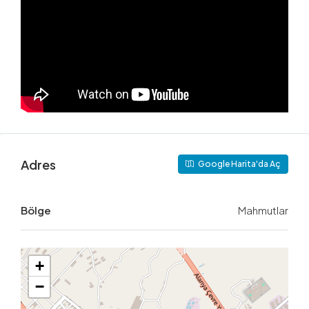
Adres
Google Harita'da Aç
Bölge
Mahmutlar
+
−