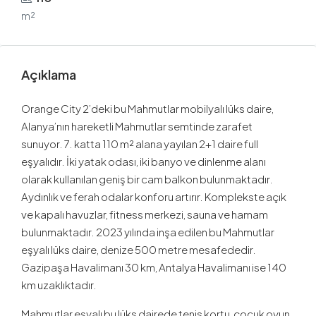
m²
Açıklama
Orange City 2’deki bu Mahmutlar mobilyalı lüks daire,
Alanya’nın hareketli Mahmutlar semtinde zarafet
sunuyor. 7. katta 110 m² alana yayılan 2+1 daire full
eşyalıdır. İki yatak odası, iki banyo ve dinlenme alanı
olarak kullanılan geniş bir cam balkon bulunmaktadır.
Aydınlık ve ferah odalar konforu artırır. Komplekste açık
ve kapalı havuzlar, fitness merkezi, sauna ve hamam
bulunmaktadır. 2023 yılında inşa edilen bu Mahmutlar
eşyalı lüks daire, denize 500 metre mesafededir.
Gazipaşa Havalimanı 30 km, Antalya Havalimanı ise 140
km uzaklıktadır.
Mahmutlar eşyalı bu lüks dairede tenis kortu, çocuk oyun