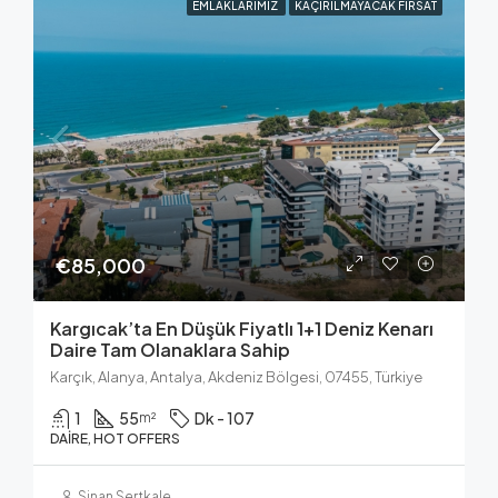
EMLAKLARIMIZ
KAÇIRILMAYACAK FIRSAT
€85,000
Kargıcak’ta En Düşük Fiyatlı 1+1 Deniz Kenarı
Daire Tam Olanaklara Sahip
Karçık, Alanya, Antalya, Akdeniz Bölgesi, 07455, Türkiye
1
55
Dk - 107
m²
DAIRE, HOT OFFERS
Sinan Sertkale