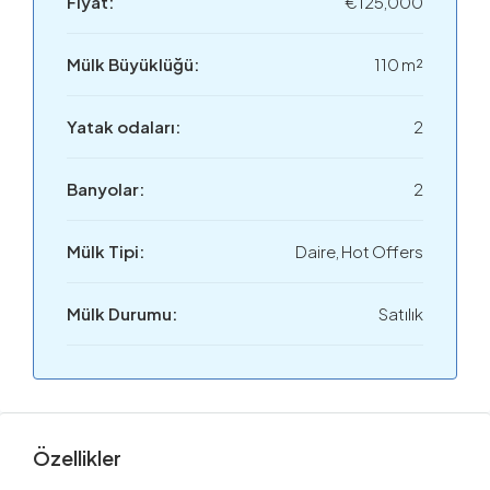
Fiyat:
€125,000
Mülk Büyüklüğü:
110 m²
Yatak odaları:
2
Banyolar:
2
Mülk Tipi:
Daire, Hot Offers
Mülk Durumu:
Satılık
Özellikler