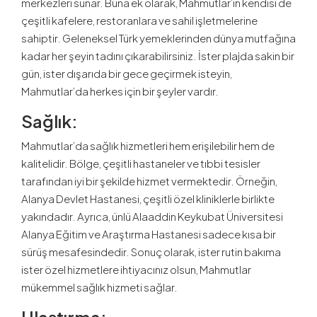
merkezleri sunar. Buna ek olarak, Mahmutlar’ın kendisi de
çeşitli kafelere, restoranlara ve sahil işletmelerine
sahiptir. Geleneksel Türk yemeklerinden dünya mutfağına
kadar her şeyin tadını çıkarabilirsiniz. İster plajda sakin bir
gün, ister dışarıda bir gece geçirmek isteyin,
Mahmutlar’da herkes için bir şeyler vardır.
Sağlık:
Mahmutlar’da sağlık hizmetleri hem erişilebilir hem de
kalitelidir. Bölge, çeşitli hastaneler ve tıbbi tesisler
tarafından iyi bir şekilde hizmet vermektedir. Örneğin,
Alanya Devlet Hastanesi, çeşitli özel kliniklerle birlikte
yakındadır. Ayrıca, ünlü Alaaddin Keykubat Üniversitesi
Alanya Eğitim ve Araştırma Hastanesi sadece kısa bir
sürüş mesafesindedir. Sonuç olarak, ister rutin bakıma
ister özel hizmetlere ihtiyacınız olsun, Mahmutlar
mükemmel sağlık hizmeti sağlar.
Ulaştırma: