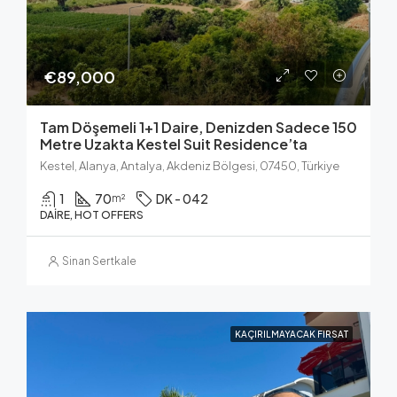
€89,000
Tam Döşemeli 1+1 Daire, Denizden Sadece 150
Metre Uzakta Kestel Suit Residence’ta
Kestel, Alanya, Antalya, Akdeniz Bölgesi, 07450, Türkiye
1
70
DK - 042
m²
DAIRE, HOT OFFERS
Sinan Sertkale
KAÇIRILMAYACAK FIRSAT