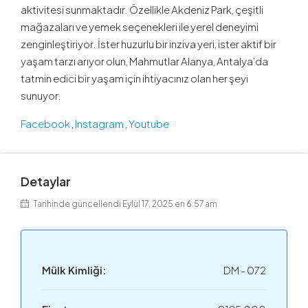
aktivitesi sunmaktadır. Özellikle Akdeniz Park, çeşitli
mağazaları ve yemek seçenekleri ile yerel deneyimi
zenginleştiriyor. İster huzurlu bir inziva yeri, ister aktif bir
yaşam tarzı arıyor olun, Mahmutlar Alanya, Antalya’da
tatmin edici bir yaşam için ihtiyacınız olan her şeyi
sunuyor.
Facebook
,
Instagram
,
Youtube
Detaylar
Tarihinde güncellendi Eylül 17, 2025 en 6:57 am
Mülk Kimliği:
DM - 072