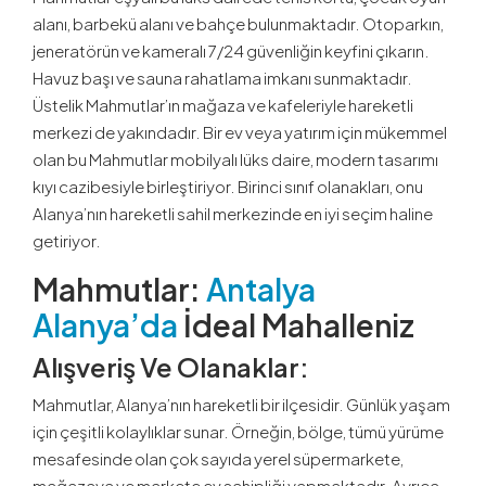
alanı, barbekü alanı ve bahçe bulunmaktadır. Otoparkın,
jeneratörün ve kameralı 7/24 güvenliğin keyfini çıkarın.
Havuz başı ve sauna rahatlama imkanı sunmaktadır.
Üstelik Mahmutlar’ın mağaza ve kafeleriyle hareketli
merkezi de yakındadır. Bir ev veya yatırım için mükemmel
olan bu Mahmutlar mobilyalı lüks daire, modern tasarımı
kıyı cazibesiyle birleştiriyor. Birinci sınıf olanakları, onu
Alanya’nın hareketli sahil merkezinde en iyi seçim haline
getiriyor.
Mahmutlar:
Antalya
Alanya’da
İdeal Mahalleniz
Alışveriş Ve Olanaklar:
Mahmutlar, Alanya’nın hareketli bir ilçesidir. Günlük yaşam
için çeşitli kolaylıklar sunar. Örneğin, bölge, tümü yürüme
mesafesinde olan çok sayıda yerel süpermarkete,
mağazaya ve markete ev sahipliği yapmaktadır. Ayrıca