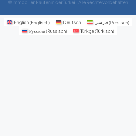
© Immobilien kaufen in der Türkei - Alle Rechte vorbehalten
English
(
Englisch
)
Deutsch
فارسی
(
Persisch
)
Русский
(
Russisch
)
Türkçe
(
Türkisch
)