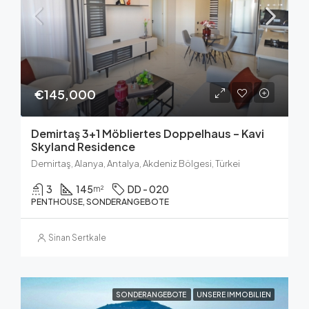
€145,000
Demirtaş 3+1 Möbliertes Doppelhaus – Kavi
Skyland Residence
Demirtaş, Alanya, Antalya, Akdeniz Bölgesi, Türkei
3
145
DD - 020
m²
PENTHOUSE, SONDERANGEBOTE
Sinan Sertkale
SONDERANGEBOTE
UNSERE IMMOBILIEN