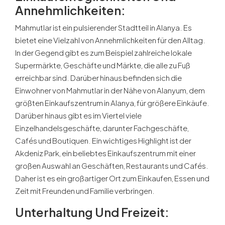
Annehmlichkeiten:
Mahmutlar ist ein pulsierender Stadtteil in Alanya. Es
bietet eine Vielzahl von Annehmlichkeiten für den Alltag.
In der Gegend gibt es zum Beispiel zahlreiche lokale
Supermärkte, Geschäfte und Märkte, die alle zu Fuß
erreichbar sind. Darüber hinaus befinden sich die
Einwohner von Mahmutlar in der Nähe von Alanyum, dem
größten Einkaufszentrum in Alanya, für größere Einkäufe.
Darüber hinaus gibt es im Viertel viele
Einzelhandelsgeschäfte, darunter Fachgeschäfte,
Cafés und Boutiquen. Ein wichtiges Highlight ist der
Akdeniz Park, ein beliebtes Einkaufszentrum mit einer
großen Auswahl an Geschäften, Restaurants und Cafés.
Daher ist es ein großartiger Ort zum Einkaufen, Essen und
Zeit mit Freunden und Familie verbringen.
Unterhaltung Und Freizeit: