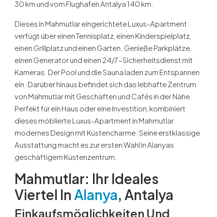
30 km und vom Flughafen Antalya 140 km.
Dieses in Mahmutlar eingerichtete Luxus-Apartment
verfügt über einen Tennisplatz, einen Kinderspielplatz,
einen Grillplatz und einen Garten. Genieße Parkplätze,
einen Generator und einen 24/7-Sicherheitsdienst mit
Kameras. Der Pool und die Sauna laden zum Entspannen
ein. Darüber hinaus befindet sich das lebhafte Zentrum
von Mahmutlar mit Geschäften und Cafés in der Nähe.
Perfekt für ein Haus oder eine Investition, kombiniert
dieses möblierte Luxus-Apartment in Mahmutlar
modernes Design mit Küstencharme. Seine erstklassige
Ausstattung macht es zur ersten Wahl in Alanyas
geschäftigem Küstenzentrum.
Mahmutlar: Ihr Ideales
Viertel In
Alanya
, Antalya
Einkaufsmöglichkeiten Und