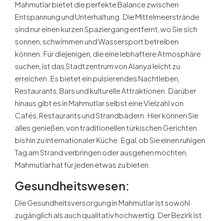
Mahmutlar bietet die perfekte Balance zwischen
Entspannung und Unterhaltung. Die Mittelmeerstrände
sind nur einen kurzen Spaziergang entfernt, wo Sie sich
sonnen, schwimmen und Wassersport betreiben
können. Für diejenigen, die eine lebhaftere Atmosphäre
suchen, ist das Stadtzentrum von Alanya leicht zu
erreichen. Es bietet ein pulsierendes Nachtleben,
Restaurants, Bars und kulturelle Attraktionen. Darüber
hinaus gibt es in Mahmutlar selbst eine Vielzahl von
Cafés, Restaurants und Strandbädern. Hier können Sie
alles genießen, von traditionellen türkischen Gerichten
bis hin zu internationaler Küche. Egal, ob Sie einen ruhigen
Tag am Strand verbringen oder ausgehen möchten,
Mahmutlar hat für jeden etwas zu bieten.
Gesundheitswesen:
Die Gesundheitsversorgung in Mahmutlar ist sowohl
zugänglich als auch qualitativ hochwertig. Der Bezirk ist