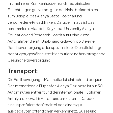
mit mehreren Krankenhäusern und medizinischen
Einrichtungen gut versorgt. In der Nähe befindet sich
zum Beispiel das Alanya State Hospital und
verschiedene Privatkliniken. Darüber hinaus ist das
renommierte Alaaddin Keykubat University Alanya
Education and Research Hospital nur eine kurze
Autofahrt entfernt. Unabhängig davon, ob Sie eine
Routineversorgung oder spezialisierte Dienstleistungen
benötigen, gewährleistet Mahmutlar eine hervorragende
Gesundheitsversorgung.
Transport:
Die Fortbewegung in Mahmutlar ist einfach und bequem.
Der internationale Flughafen Alanya Gazipasa ist nur 30
Autominuten entfernt und der internationale Flughafen
Antalya ist etwa 1,5 Autostunden entfernt. Darüber
hinaus profitiert der Stadtteil von einem gut
ausgebauten öffentlichen Verkehrsnetz. Busse und