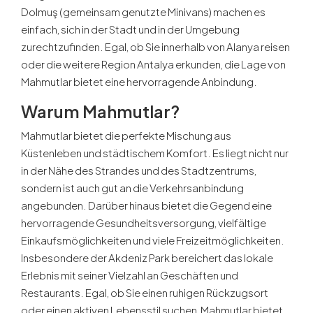
Dolmuş (gemeinsam genutzte Minivans) machen es
einfach, sich in der Stadt und in der Umgebung
zurechtzufinden. Egal, ob Sie innerhalb von Alanya reisen
oder die weitere Region Antalya erkunden, die Lage von
Mahmutlar bietet eine hervorragende Anbindung.
Warum Mahmutlar?
Mahmutlar bietet die perfekte Mischung aus
Küstenleben und städtischem Komfort. Es liegt nicht nur
in der Nähe des Strandes und des Stadtzentrums,
sondern ist auch gut an die Verkehrsanbindung
angebunden. Darüber hinaus bietet die Gegend eine
hervorragende Gesundheitsversorgung, vielfältige
Einkaufsmöglichkeiten und viele Freizeitmöglichkeiten.
Insbesondere der Akdeniz Park bereichert das lokale
Erlebnis mit seiner Vielzahl an Geschäften und
Restaurants. Egal, ob Sie einen ruhigen Rückzugsort
oder einen aktiven Lebensstil suchen, Mahmutlar bietet