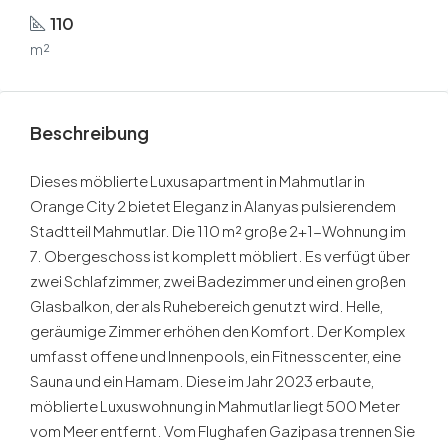
110
m²
Beschreibung
Dieses möblierte Luxusapartment in Mahmutlar in
Orange City 2 bietet Eleganz in Alanyas pulsierendem
Stadtteil Mahmutlar. Die 110 m² große 2+1-Wohnung im
7. Obergeschoss ist komplett möbliert. Es verfügt über
zwei Schlafzimmer, zwei Badezimmer und einen großen
Glasbalkon, der als Ruhebereich genutzt wird. Helle,
geräumige Zimmer erhöhen den Komfort. Der Komplex
umfasst offene und Innenpools, ein Fitnesscenter, eine
Sauna und ein Hamam. Diese im Jahr 2023 erbaute,
möblierte Luxuswohnung in Mahmutlar liegt 500 Meter
vom Meer entfernt. Vom Flughafen Gazipasa trennen Sie