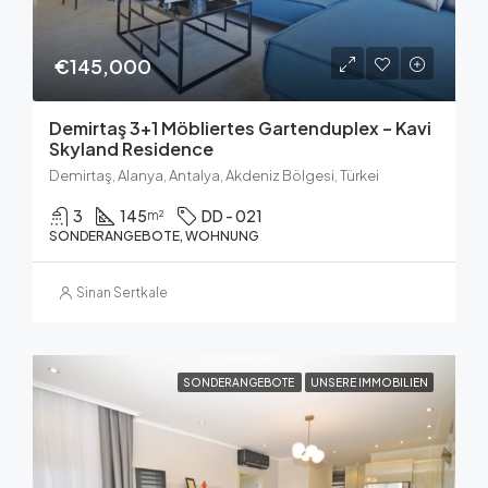
€145,000
Demirtaş 3+1 Möbliertes Gartenduplex – Kavi
Skyland Residence
Demirtaş, Alanya, Antalya, Akdeniz Bölgesi, Türkei
3
145
DD - 021
m²
SONDERANGEBOTE, WOHNUNG
Sinan Sertkale
SONDERANGEBOTE
UNSERE IMMOBILIEN