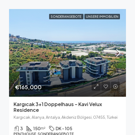
SONDERANGEBOTE
UNSERE IMMOBILIEN
€165,000
Kargıcak 3+1 Doppelhaus – Kavi Velux
Residence
Kargıcak, Alanya, Antalya, Akdeniz Bölgesi, 07455, Türkei
3
150
DK - 105
m²
PENTHOUSE, SONDERANGEBOTE