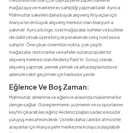
mağazaya ve markete ev sahipliği yapmaktadır. Ayrıca
Mahmutlar sakinleri daha büyük alışveriş ihtiyaçları için
Alanya’nın en büyük alışveriş merkezi olan Alanyum’a
yakındır. Ayrıca bölge, özel mağazalar, kafeler ve butikler
de dahil olmak üzere birçok perakende satış noktasına
sahiptir. Öne çıkan önemli bir nokta, çok çeşitli
mağazalar, restoranlar ve kafeler sunan popüler bir
alışveriş merkezi olan Akdeniz Park’tır. Sonuç olarak,
alışveriş yapmak, yemek yemek ve arkadaşlarınızla ve
ailenizle vakit geçirmek için harika bir yerdir.
Eğlence Ve Boş Zaman:
Mahmutlar, dinlenme ve eğlence arasında mükemmel bir
denge sağlar. Güneşlenmenin, yüzmenin ve su sporlarının
keyfini çıkarabileceğiniz Akdeniz plajları sadece kısa bir
yürüyüş mesafesindedir. Üstelik daha canlı bir atmosfer
arayanlar için Alanya şehir merkezine kolayca ulaşılabilir.