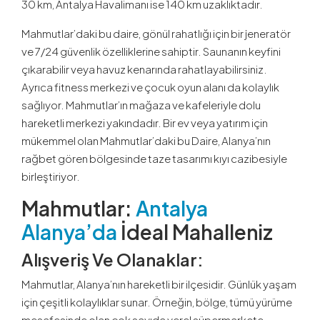
30 km, Antalya Havalimanı ise 140 km uzaklıktadır.
Mahmutlar’daki bu daire, gönül rahatlığı için bir jeneratör
ve 7/24 güvenlik özelliklerine sahiptir. Saunanın keyfini
çıkarabilir veya havuz kenarında rahatlayabilirsiniz.
Ayrıca fitness merkezi ve çocuk oyun alanı da kolaylık
sağlıyor. Mahmutlar’ın mağaza ve kafeleriyle dolu
hareketli merkezi yakındadır. Bir ev veya yatırım için
mükemmel olan Mahmutlar’daki bu Daire, Alanya’nın
rağbet gören bölgesinde taze tasarımı kıyı cazibesiyle
birleştiriyor.
Mahmutlar:
Antalya
Alanya’da
İdeal Mahalleniz
Alışveriş Ve Olanaklar:
Mahmutlar, Alanya’nın hareketli bir ilçesidir. Günlük yaşam
için çeşitli kolaylıklar sunar. Örneğin, bölge, tümü yürüme
mesafesinde olan çok sayıda yerel süpermarkete,