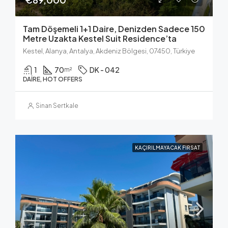
Tam Döşemeli 1+1 Daire, Denizden Sadece 150
Metre Uzakta Kestel Suit Residence’ta
Kestel, Alanya, Antalya, Akdeniz Bölgesi, 07450, Türkiye
1
70
DK - 042
m²
DAIRE, HOT OFFERS
Sinan Sertkale
KAÇIRILMAYACAK FIRSAT