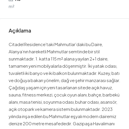
m²
Açıklama
Citadel Residence’taki Mahmutlar’daki bu Daire,
Alanya’nın hareketli Mahmutlar semtinde bir stil
sunmaktadır. 1. katta 115 m² alana yayılan 2+1 daire,
tamamen yeni mobilyalarla döşenmiştir. İki yatak odası,
tuvaletli iki banyo ve iki balkon bulunmaktadır. Kuzey, batı
ve doğuya bakan yönelim, dağ ve şehir manzarası sağlar.
Çağdaş yaşam için yeni tasarlanan sitede açık havuz,
sauna, fitness merkezi, çocuk oyun alanı, bahçe, barbekü
alanı, masa tenisi, soyunma odası, buhar odası, asansör,
açık otopark ve kamera sistemi bulunmaktadır. 2023
yılında inşa edilen bu Mahmutlar eşyalı modern dairemiz
denize 200 metre mesafededir. Gazipaşa Havalimanı