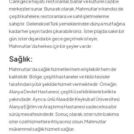
Canlı gece hayatı, restoranlar, barlar ve kültürel cazibe
merkezleri sunar. Buna ek olarak, Mahmutlar’ın kendisi de
çeşitli kafelere, restoranlara ve sahil işletmelerine
sahiptir. Geleneksel Türk yemeklerinden dünya mutfağına
kadar her şeyin tadını çıkarabilirsiniz. İster plajda sakin bir
gün, ister dışarıda bir gece geçirmek isteyin,
Mahmutlar’da herkes için bir şeyler vardır.
Sağlık:
Mahmutlar’da sağlık hizmetleri hem erişilebilir hem de
kalitelidir. Bölge, çeşitli hastaneler ve tıbbi tesisler
tarafından iyi bir şekilde hizmet vermektedir. Örneğin,
Alanya Devlet Hastanesi, çeşitli özel kliniklerle birlikte
yakındadır. Ayrıca, ünlü Alaaddin Keykubat Üniversitesi
Alanya Eğitim ve Araştırma Hastanesi sadece kısa bir
sürüş mesafesindedir. Sonuç olarak, ister rutin bakıma
ister özel hizmetlere ihtiyacınız olsun, Mahmutlar
mükemmel sağlık hizmeti sağlar.