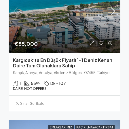
€85,000
Kargıcak’ta En Düşük Fiyatlı 1+1 Deniz Kenarı
Daire Tam Olanaklara Sahip
Karçık, Alanya, Antalya, Akdeniz Bölgesi, 07455, Türkiye
1
55
Dk - 107
m²
DAIRE, HOT OFFERS
Sinan Sertkale
EMLAKLARIMIZ
KAÇIRILMAYACAK FIRSAT