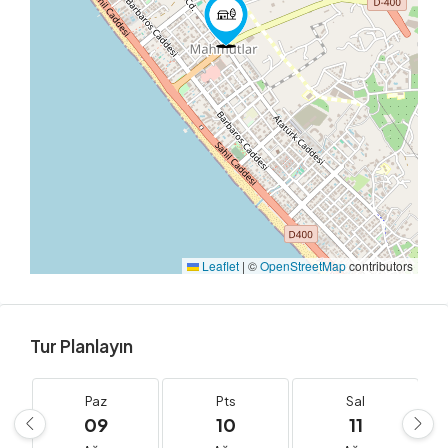
Leaflet
|
©
OpenStreetMap
contributors
Tur Planlayın
Paz
Pts
Sal
09
10
11