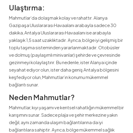
Ulaştırma:
Mahmutlar’da dolaşmak kolay ve rahattır. Alanya
Gazipaşa Uluslararası Havaalanı arabayla sadece 30
dakika, Antalya Uluslararası Havaalanı ise arabayla
yaklaşık 1,5 saat uzaklıktadır. Ayrıca, bölge iyi gelişmiş bir
toplu taşıma sisteminden yararlanmaktadır. Otobüsler
ve dolmuş (paylaşımlı minivanlar) şehirde ve çevresinde
gezinmeyi kolaylaştırır. Bu nedenle, ister Alanya içinde
seyahat ediyor olun, ister daha geniş Antalya bölgesini
keşfediyor olun, Mahmutlar’ın konumu mükemmel
bağlantı sunar.
Neden Mahmutlar?
Mahmutlar, kıyı yaşamı ve kentsel rahatlığın mükemmel bir
karışımını sunar. Sadece plaja ve şehir merkezine yakın
değil, aynı zamanda ulaşım bağlantılarına da iyi
bağlantılara sahiptir. Ayrıca, bölge mükemmel sağlık