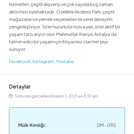
hizmetleri, çeşitli alışveriş ve çok sayıda boş zaman
aktivitesi sunmaktadır. Özellikle Akdeniz Park, çeşitli
mağazaları ve yemek seçenekleri ile yerel deneyimi
zenginleştiriyor. İster huzurlu bir inziva yeri, ister aktif bir
yaşam tarzı arıyor olun, Mahmutlar Alanya, Antalya’da
tatmin edici bir yaşam için ihtiyacınız olan her şeyi
sunuyor.
Facebook
,
Instagram
,
Youtube
Detaylar
Tarihinde güncellendi Kasım 3, 2025 en 8:30 am
Mülk Kimliği:
DM - 092