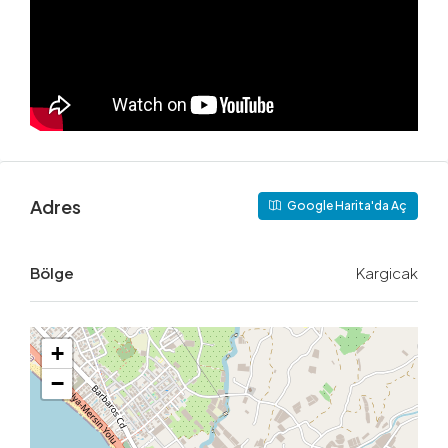
Adres
Google Harita'da Aç
Bölge
Kargicak
+
−