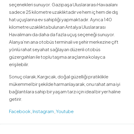
seçenekleri sunuyor. Gazipaşa Uluslararası Havaalanı
sadece 25 kilometre uzaklıktadır ve hem iç hem de dış
hat uçuşlarına ev sahipliği yapmaktadır. Ayrıca 140
kilometre uzaklıkta bulunan Antalya Uluslararası
Havalimanı da daha da fazla uçuş seçeneği sunuyor.
Alanya’nın ana otobüs terminali ve şehir merkezine çift
yönlü rahat seyahat sağlayan düzenli otobüs
güzergahları ile toplu taşıma araçlarına kolayca
erişilebilir.
Sonuç olarak, Kargıcak, doğal güzelliği pratiklikle
mükemmel bir şekilde harmanlayarak, onu rahat ama iyi
bağlantılara sahip bir yaşam tarzı için ideal bir yer haline
getirir.
Facebook
,
Instagram
,
Youtube