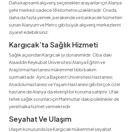
Daha kapsamlı alışveriş seçenekleri arayanlar için Alanya
şehir merkezi sadece 18 kilometre uzaklıktadır. Orada,
daha da fazla yemek, perakende ve bankacılık hizmetleri
sunan Alanyum ve Metro gibi büyük alışveriş merkezlerini
ziyaret edebilirsiniz.
Kargıcak’ta Sağlık Hizmeti
Sağlık açısından Kargıcak iyi donanımlıdır. Oba’daki
Alaaddin Keykubat Üniversitesi Alanya Eğitim ve
Araştırma Hastanesi mükemmel tıbbi bakım
sunmaktadır. Ayrıca Başkent Üniversitesi Hastanesi,
Anadolu Hastanesi ve Yaşam Hastanesi gibi birçok özel
hastane de Alanya’da elverişli bir konuma sahiptir. Ufak
tefek sağlık sorunları için Mahmutlar’daki poliklinikler de
yerel halka hizmet vermektedir.
Seyahat Ve Ulaşım
Ulaşım konusunda ise Kargıcak mükemmel seyahat