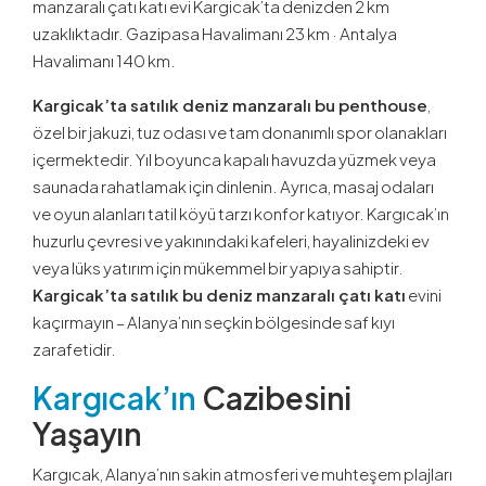
manzaralı çatı katı evi Kargicak’ta
denizden 2 km
uzaklıktadır. Gazipasa Havalimanı 23 km · Antalya
Havalimanı 140 km.
Kargicak’ta satılık deniz manzaralı bu penthouse
,
özel bir jakuzi, tuz odası ve tam donanımlı spor olanakları
içermektedir. Yıl boyunca kapalı havuzda yüzmek veya
saunada rahatlamak için dinlenin. Ayrıca, masaj odaları
ve oyun alanları tatil köyü tarzı konfor katıyor. Kargıcak’ın
huzurlu çevresi ve yakınındaki kafeleri, hayalinizdeki ev
veya lüks yatırım için mükemmel bir yapıya sahiptir.
Kargicak’ta satılık bu deniz manzaralı çatı katı
evini
kaçırmayın – Alanya’nın seçkin bölgesinde saf kıyı
zarafetidir.
Kargıcak’ın
Cazibesini
Yaşayın
Kargıcak, Alanya’nın sakin atmosferi ve muhteşem plajları