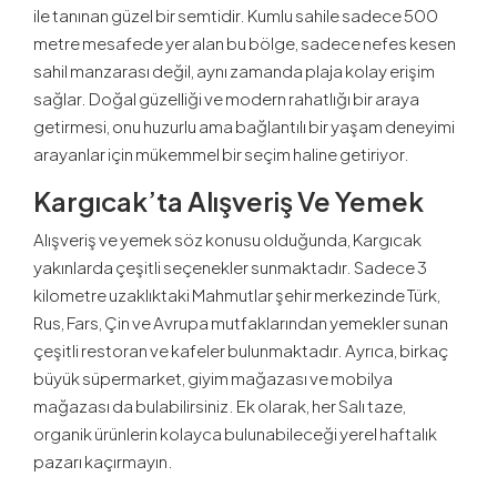
ile tanınan güzel bir semtidir. Kumlu sahile sadece 500
metre mesafede yer alan bu bölge, sadece nefes kesen
sahil manzarası değil, aynı zamanda plaja kolay erişim
sağlar. Doğal güzelliği ve modern rahatlığı bir araya
getirmesi, onu huzurlu ama bağlantılı bir yaşam deneyimi
arayanlar için mükemmel bir seçim haline getiriyor.
Kargıcak’ta Alışveriş Ve Yemek
Alışveriş ve yemek söz konusu olduğunda, Kargıcak
yakınlarda çeşitli seçenekler sunmaktadır. Sadece 3
kilometre uzaklıktaki Mahmutlar şehir merkezinde Türk,
Rus, Fars, Çin ve Avrupa mutfaklarından yemekler sunan
çeşitli restoran ve kafeler bulunmaktadır. Ayrıca, birkaç
büyük süpermarket, giyim mağazası ve mobilya
mağazası da bulabilirsiniz. Ek olarak, her Salı taze,
organik ürünlerin kolayca bulunabileceği yerel haftalık
pazarı kaçırmayın.