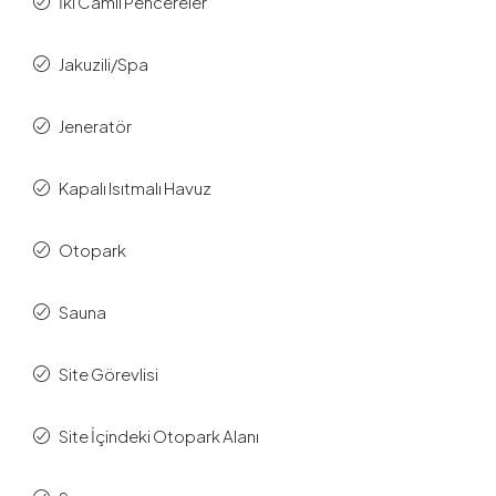
İki Camlı Pencereler
Jakuzili/Spa
Jeneratör
Kapalı Isıtmalı Havuz
Otopark
Sauna
Site Görevlisi
Site İçindeki Otopark Alanı