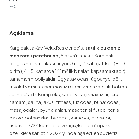
m²
Açıklama
Kargicak’ta Kavi Velux Residence’ta
satılık bu deniz
manzaralı penthouse
, Alanya’nın sakin Kargıcak
bölgesinde saf lüks sunuyor. 3+1 çift katlı çatı katı (B-13
birimi), 4.–5. katlarda 141 m²’lik bir alanı kapsamaktadır)
tamamen mobilyalıdır. Üç yatak odası, üç banyo, dört
tuvalet ve muhteşem havuz ile deniz manzaralı iki balkon
sunmaktadır. Kompleks, kapalı ve açık havuzlar, Türk
hamamı, sauna, jakuzi, fitness, tuz odası, buhar odası,
masaj odaları, oyun alanları, masa tenisi, futbol, tenis,
basketbol sahaları, barbekü, kamelya, jeneratör,
asansör, 7/24 kameralar ve açık/kapalı otopark gibi
özelliklere sahiptir. 2024 yılında inşa edilen bu
deniz