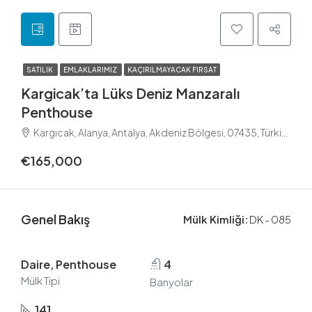
SATILIK
EMLAKLARIMIZ
KAÇIRILMAYACAK FIRSAT
Kargicak’ta Lüks Deniz Manzaralı
Penthouse
Kargıcak, Alanya, Antalya, Akdeniz Bölgesi, 07435, Türkiye
€165,000
Genel Bakış
Mülk Kimliği:
DK - 085
Daire, Penthouse
4
Mülk Tipi
Banyolar
141