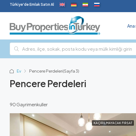
Türkiye'de Emlak Satın Al
Ana 
Ev
Pencere Perdeleri
(Sayfa 3)
Pencere Perdeleri
90 Gayrimenkuller
KAÇIRILMAYACAK FIRSAT