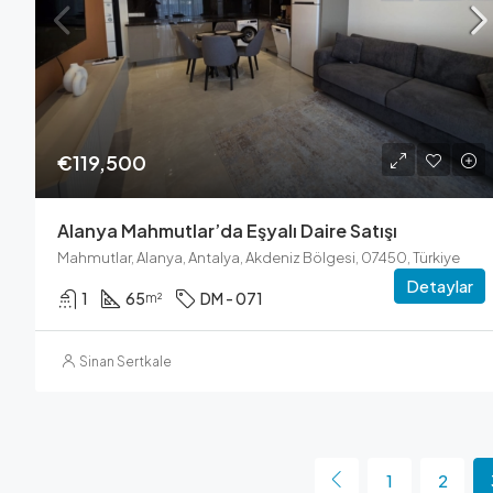
€119,500
Alanya Mahmutlar’da Eşyalı Daire Satışı
Mahmutlar, Alanya, Antalya, Akdeniz Bölgesi, 07450, Türkiye
Detaylar
1
65
DM - 071
m²
Sinan Sertkale
1
2