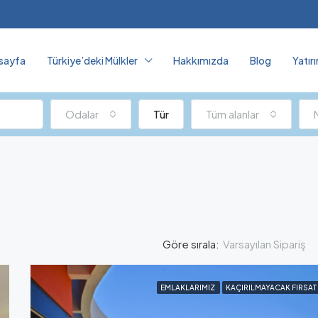
sayfa
Türkiye’deki Mülkler
Hakkımızda
Blog
Yatır
Odalar
Tür
Tüm alanlar
Varsayılan Sipariş
Göre sırala:
EMLAKLARIMIZ
KAÇIRILMAYACAK FIRSAT
ÖZELLIKLI