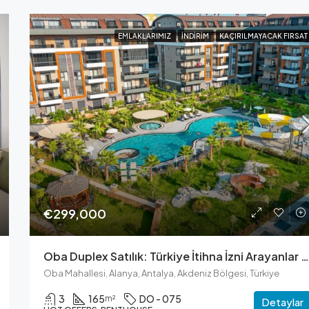
EMLAKLARIMIZ
İNDIRIM
KAÇIRILMAYACAK FIRSAT
€299,000
Oba Duplex Satılık: Türkiye İtihna İzni Arayanlar İçin İdeal
Oba Mahallesi, Alanya, Antalya, Akdeniz Bölgesi, Türkiye
3
165
DO - 075
m²
Detaylar