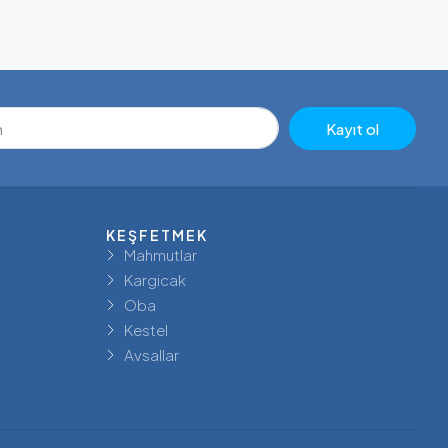
Kayıt ol
KEŞFETMEK
Mahmutlar
Kargicak
Oba
Kestel
Avsallar