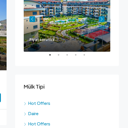
Fiyat sorunuz
Ask fo
Mülk Tipi
Hot Offers
Daire
Hot Offers