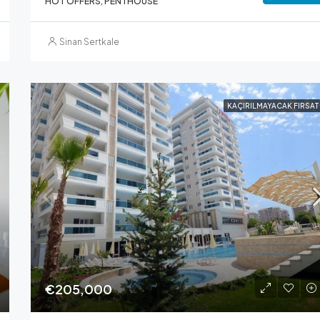
HOT OFFERS, PENTHOUSE
Sinan Sertkale
KAÇIRILMAYACAK FIRSAT
€205,000