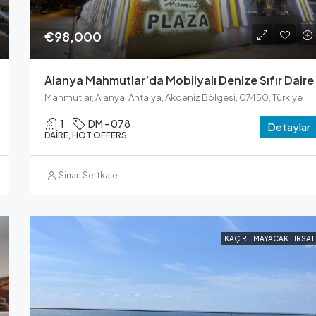
€98,000
Alanya Mahmutlar’da Mobilyalı Denize Sıfır Daire
Mahmutlar, Alanya, Antalya, Akdeniz Bölgesi, 07450, Türkiye
1
DM - 078
Detaylar
DAIRE, HOT OFFERS
Sinan Sertkale
KAÇIRILMAYACAK FIRSAT