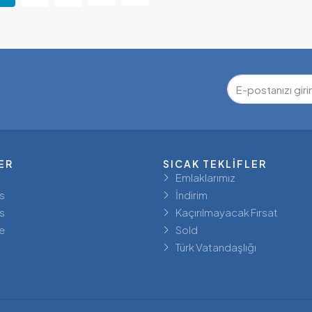
ER
SICAK TEKLIFLER
Emlaklarımız
s
İndirim
s
Kaçırılmayacak Fırsat
e
Sold
Türk Vatandaşlığı