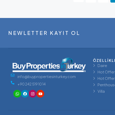
NEWLETTER KAYIT OL
ÖZELLİKL
Daire
Hot Offer
info@buypropertiesinturkey.com
Hot Offer
+90 242 519 10 14
Penthous
Villa