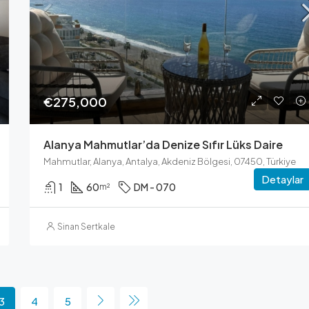
€275,000
Alanya Mahmutlar’da Denize Sıfır Lüks Daire
Mahmutlar, Alanya, Antalya, Akdeniz Bölgesi, 07450, Türkiye
Detaylar
1
60
DM - 070
m²
Sinan Sertkale
3
4
5