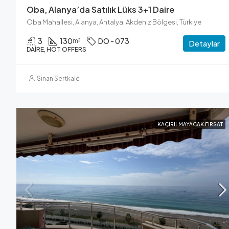
Oba, Alanya’da Satılık Lüks 3+1 Daire
Oba Mahallesi, Alanya, Antalya, Akdeniz Bölgesi, Türkiye
3
130
DO - 073
m²
Detaylar
DAIRE, HOT OFFERS
Sinan Sertkale
KAÇIRILMAYACAK FIRSAT