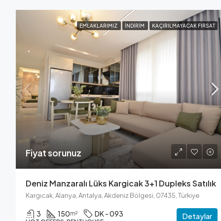
EMLAKLARIMIZ
İNDIRIM
KAÇIRILMAYACAK FIRSAT
Fiyat sorunuz
Deniz Manzaralı Lüks Kargicak 3+1 Dupleks Satılık
Kargıcak, Alanya, Antalya, Akdeniz Bölgesi, 07435, Türkiye
3
150
DK - 093
m²
Detaylar