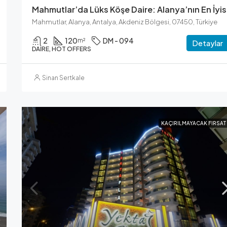
Mahmutlar’da Lüks Köşe Daire: Alanya’nın En İyis
Mahmutlar, Alanya, Antalya, Akdeniz Bölgesi, 07450, Türkiye
2
120
DM - 094
m²
Detaylar
DAIRE, HOT OFFERS
Sinan Sertkale
KAÇIRILMAYACAK FIRSAT