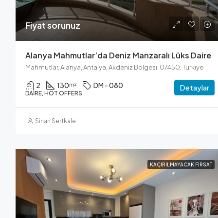
Fiyat sorunuz
Alanya Mahmutlar’da Deniz Manzaralı Lüks Daire
Mahmutlar, Alanya, Antalya, Akdeniz Bölgesi, 07450, Türkiye
2
130
DM - 080
m²
Detaylar
DAIRE, HOT OFFERS
Sinan Sertkale
KAÇIRILMAYACAK FIRSAT