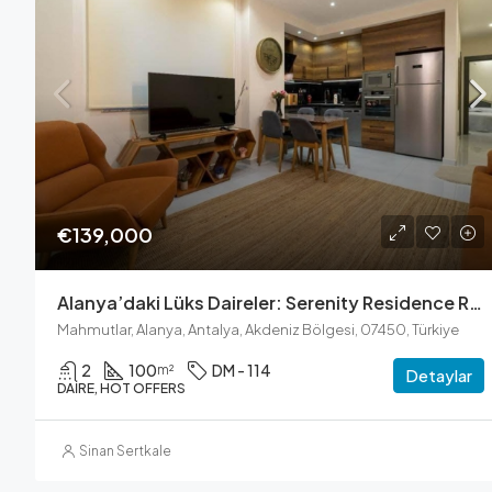
€139,000
Alanya’daki Lüks Daireler: Serenity Residence Rehberi
Mahmutlar, Alanya, Antalya, Akdeniz Bölgesi, 07450, Türkiye
2
100
DM - 114
m²
Detaylar
DAIRE, HOT OFFERS
Sinan Sertkale