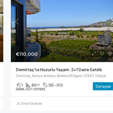
Fiyatı Sorun
€110,000
Demirtaş’ta Huzurlu Yaşam: 2+1 Daire Satılık
Demirtaş, Alanya, Antalya, Akdeniz Bölgesi, 07430, Türkiye
1
85
DD - 013
m²
Detaylar
DAIRE, HOT OFFERS
Sinan Sertkale