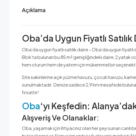
Açıklama
Oba’da Uygun Fiyatlı Satılık 
Oba’da uygun fiyatlı satılık daire – Oba’da uygun fiyatlı sa
Blok’ta bulunan bu 85 m² genişliğindeki daire, 2 yatak od
hem oturum hem de yatırım için mükemmel bir seçenekti
Site sakinlerine açık yüzme havuzu, çocuk havuzu, kamel
sunulmaktadır. Denize sadece 2,9 km mesafede bulunan b
fırsattır!
Oba
‘yı Keşfedin: Alanya’dak
Alışveriş Ve Olanaklar:
Oba, yaşamak için ihtiyacınız olan her şeyi sunan canlı 
bulacaksınız ve Alanya’nın en büyük alışveriş merkezi Al