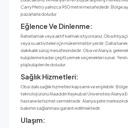
Carry Metro yalnızca 950 metre mesafededir. Bölge ayrıca
pazarlarla doludur.
Eğlence Ve Dinlenme:
Rahatlamak veya aktif kalmak istiyorsanız, Oba ihtiyaçlar
veya su aktiviteleri için mükemmel bir yerdir. Daha harek
dakikalık sürüş mesafesindedir. Oba ve Alanya, geleneks
kulüplerine kadar çeşitli yemek seçenekleri sunar. Yerel
plaj kulüpleri ile doludur.
Sağlık Hizmetleri:
Oba’daki sağlık hizmetleri kapsamlı ve erişilebilir. Bö
teknoloji ürünü Alaaddin Keykubat Üniversitesi Alanya 
hastane ile hizmet vermektedir. Alanya şehir merkezinde 
bakımın sağlanması garanti edilmektedir.
Ulaşım: