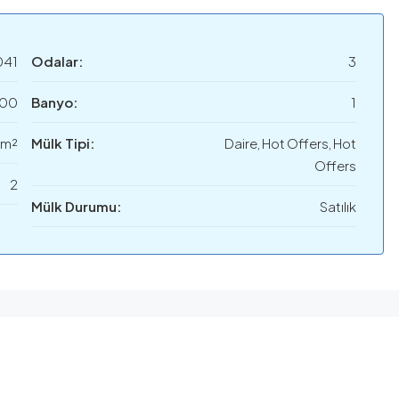
041
Odalar:
3
000
Banyo:
1
 m²
Mülk Tipi:
Daire, Hot Offers, Hot
Offers
2
Mülk Durumu:
Satılık