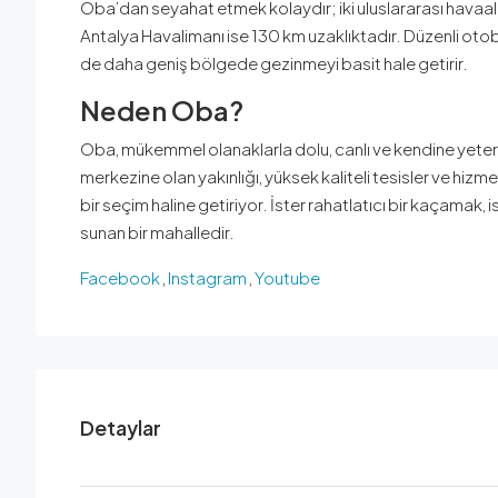
Oba’dan seyahat etmek kolaydır; iki uluslararası havaa
Antalya Havalimanı ise 130 km uzaklıktadır. Düzenli otob
de daha geniş bölgede gezinmeyi basit hale getirir.
Neden Oba?
Oba, mükemmel olanaklarla dolu, canlı ve kendine yeterli bi
merkezine olan yakınlığı, yüksek kaliteli tesisler ve hizm
bir seçim haline getiriyor. İster rahatlatıcı bir kaçamak, 
sunan bir mahalledir.
Facebook
,
Instagram
,
Youtube
Detaylar