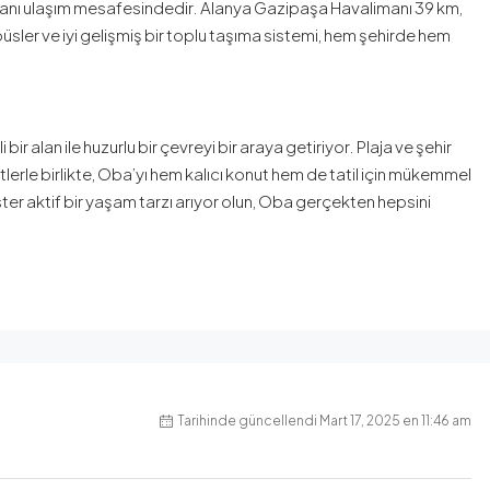
lanı ulaşım mesafesindedir. Alanya Gazipaşa Havalimanı 39 km,
üsler ve iyi gelişmiş bir toplu taşıma sistemi, hem şehirde hem
r alan ile huzurlu bir çevreyi bir araya getiriyor. Plaja ve şehir
etlerle birlikte, Oba’yı hem kalıcı konut hem de tatil için mükemmel
ister aktif bir yaşam tarzı arıyor olun, Oba gerçekten hepsini
Tarihinde güncellendi Mart 17, 2025 en 11:46 am