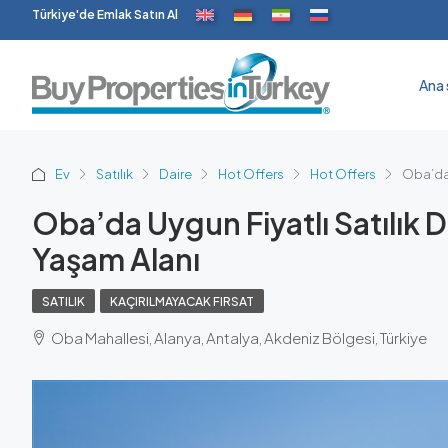
Türkiye'de Emlak Satın Al
Ana 
Ev
Satılık
Daire
Hot Offers
Hot Offers
Oba’da 
Oba’da Uygun Fiyatlı Satılık D
Yaşam Alanı
SATILIK
KAÇIRILMAYACAK FIRSAT
Oba Mahallesi, Alanya, Antalya, Akdeniz Bölgesi, Türkiye