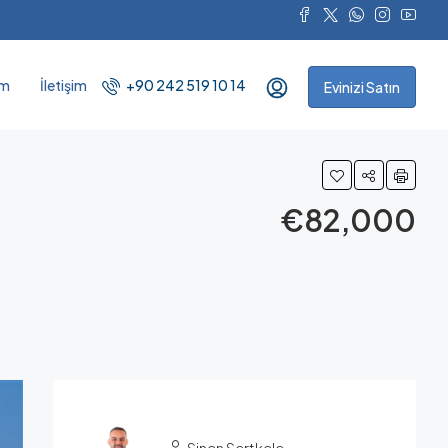
ım
İletişim
+90 242 519 10 14
Evinizi Satın
€82,000
Sinan Sertkale