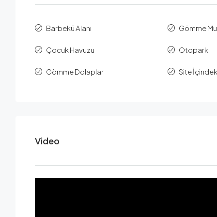
Barbekü Alanı
Gömme Mu
Çocuk Havuzu
Otopark
Gömme Dolaplar
Site İçinde
Video