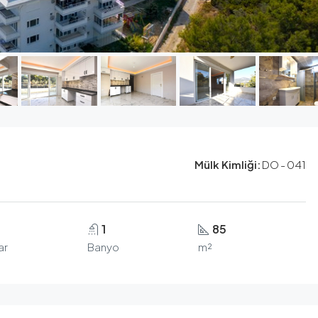
Mülk Kimliği:
DO - 041
1
85
ar
Banyo
m²