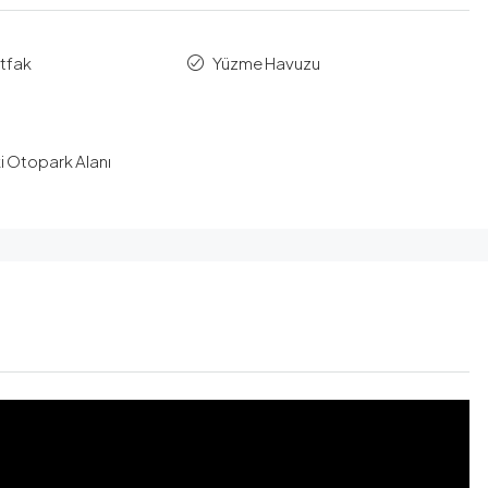
tfak
Yüzme Havuzu
ki Otopark Alanı