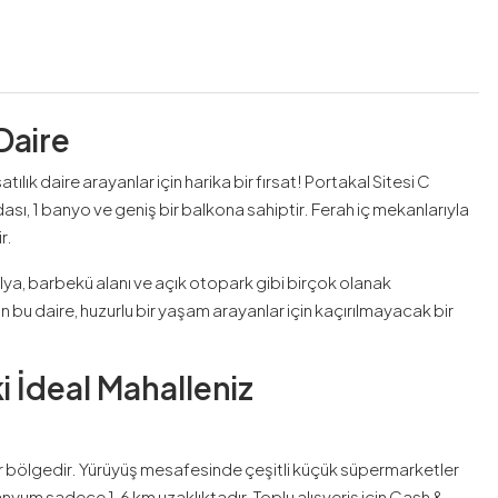
Daire
tılık daire arayanlar için harika bir fırsat! Portakal Sitesi C
ası, 1 banyo ve geniş bir balkona sahiptir. Ferah iç mekanlarıyla
r.
ya, barbekü alanı ve açık otopark gibi birçok olanak
u daire, huzurlu bir yaşam arayanlar için kaçırılmayacak bir
i İdeal Mahalleniz
bir bölgedir. Yürüyüş mesafesinde çeşitli küçük süpermarketler
anyum sadece 1.6 km uzaklıktadır. Toplu alışveriş için Cash &