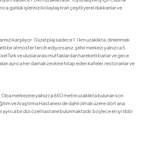
 günlük işlerinizi kolaylaştıran çeşitli yerel dükkanlar ve
ınızı karşılıyor. Güzel plaj sadece 1.1 km uzaklıkta, dinlenmek
etli bir atmosfer tercih ediyorsanız, şehir merkezi yalnızca 5
el Türk ve uluslararası mutfaklardan hareketli barlar ve gece
 alan ayrıca her damak zevkine hitap eden kafeler, restoranlar ve
lge, Oba merkezine yalnızca 650 metre uzaklıkta bulunan son
Eğitim ve Araştırma Hastanesi de dahil olmak üzere dört ana
ayrıca bir dizi özel hastane bulunmaktadır, böylece en iyi tıbbi