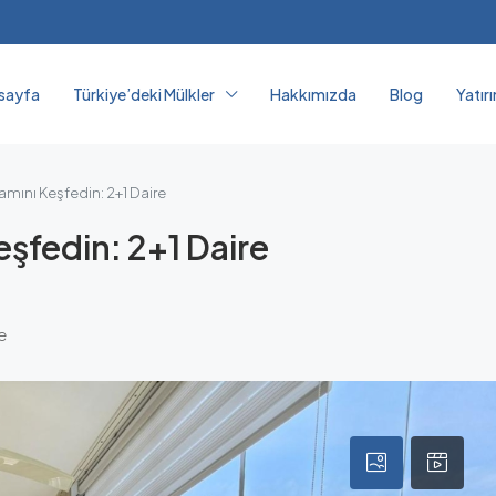
sayfa
Türkiye’deki Mülkler
Hakkımızda
Blog
Yatır
mını Keşfedin: 2+1 Daire
şfedin: 2+1 Daire
e