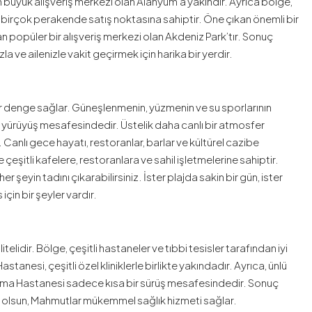
 en büyük alışveriş merkezi olan Alanyum’a yakındır. Ayrıca bölge,
 birçok perakende satış noktasına sahiptir. Öne çıkan önemli bir
n popüler bir alışveriş merkezi olan Akdeniz Park’tır. Sonuç
 ve ailenizle vakit geçirmek için harika bir yerdir.
denge sağlar. Güneşlenmenin, yüzmenin ve su sporlarının
ir yürüyüş mesafesindedir. Üstelik daha canlı bir atmosfer
. Canlı gece hayatı, restoranlar, barlar ve kültürel cazibe
çeşitli kafelere, restoranlara ve sahil işletmelerine sahiptir.
eyin tadını çıkarabilirsiniz. İster plajda sakin bir gün, ister
çin bir şeyler vardır.
elidir. Bölge, çeşitli hastaneler ve tıbbi tesisler tarafından iyi
anesi, çeşitli özel kliniklerle birlikte yakındadır. Ayrıca, ünlü
ırma Hastanesi sadece kısa bir sürüş mesafesindedir. Sonuç
nız olsun, Mahmutlar mükemmel sağlık hizmeti sağlar.