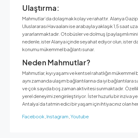
Ulaştırma:
Mahmutlar’da dolaşmak kolay ve rahattır. Alanya Gazip
Uluslararası Havaalanı ise arabayla yaklaşık 1,5 saat uza
yararlanmaktadır. Otobüsler ve dolmuş (paylaşımlı miniv
nedenle, ister Alanya içinde seyahat ediyor olun, ister 
konumu mükemmel bağlantı sunar.
Neden Mahmutlar?
Mahmutlar, kıyı yaşamı ve kentsel rahatlığın mükemmel bi
aynı zamanda ulaşım bağlantılarına da iyi bağlantılara sa
ve çok sayıda boş zaman aktivitesi sunmaktadır. Özellik
yerel deneyimi zenginleştiriyor. İster huzurlu bir inziva ye
Antalya’da tatmin edici bir yaşam için ihtiyacınız olan he
Facebook
,
Instagram
,
Youtube