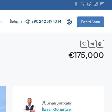
ım
İletişim
+90 242 519 10 14
Evinizi Satın
€175,000
Sinan Sertkale
İlanları Görüntüle