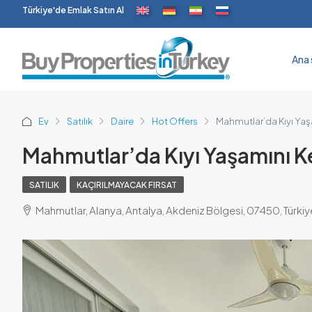
Türkiye'de Emlak Satın Al
Ana 
Ev
Satılık
Daire
Hot Offers
Mahmutlar’da Kıyı Yaşa
Mahmutlar’da Kıyı Yaşamını Ke
SATILIK
KAÇIRILMAYACAK FIRSAT
Mahmutlar, Alanya, Antalya, Akdeniz Bölgesi, 07450, Türkiy