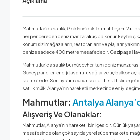
Açıklama
Mahmutlar’da satılık, Goldsun’daki bu muhteşem 2+1 daire
her pencereden deniz manzaralı üç balkonun keyfini çıkarı
konum sizi mağazaların, restoranların ve plajların yakının
denize sadece 400 metre mesafededir. Gazipaşa Havali
Mahmutlar’da satılık bu mücevher, tam deniz manzarasını
Güneş panelleri enerji tasarrufu sağlar ve üç balkon açık
adım ötede. Son fiyatım bunu nadir bir fırsat haline geti
satılık mülk, Alanya’nın hareketli merkezinde en iyi seçimd
Mahmutlar:
Antalya Alanya’
Alışveriş Ve Olanaklar:
Mahmutlar, Alanya’nın hareketli bir ilçesidir. Günlük yaşa
mesafesinde olan çok sayıda yerel süpermarkete, mağa