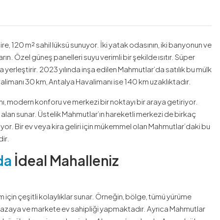
, 120 m² sahil lüksü sunuyor. İki yatak odasının, iki banyonun ve
n. Özel güneş panelleri suyu verimli bir şekilde ısıtır. Süper
a yerleştirir. 2023 yılında inşa edilen Mahmutlar’da satılık bu mülk
manı 30 km, Antalya Havalimanı ise 140 km uzaklıktadır.
, modern konforu ve merkezi bir noktayı bir araya getiriyor.
 alan sunar. Üstelik Mahmutlar’ın hareketli merkezi de birkaç
riyor. Bir ev veya kira geliri için mükemmel olan Mahmutlar’daki bu
ir.
da
İdeal Mahalleniz
m için çeşitli kolaylıklar sunar. Örneğin, bölge, tümü yürüme
zaya ve markete ev sahipliği yapmaktadır. Ayrıca Mahmutlar