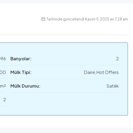
Tarihinde güncellendi Kasım 5, 2025 en 7:28 am
096
Banyolar:
2
000
Mülk Tipi:
Daire, Hot Offers
 m²
Mülk Durumu:
Satılık
2