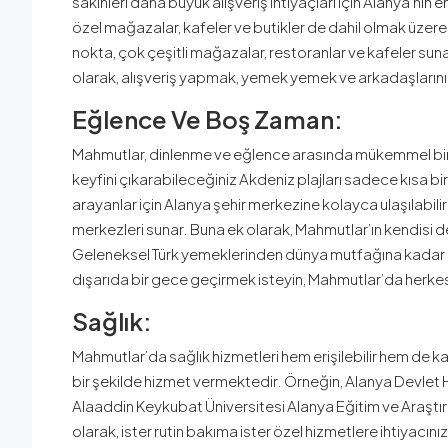
sakinleri daha büyük alışveriş ihtiyaçları için Alanya’nın
özel mağazalar, kafeler ve butikler de dahil olmak üzere
nokta, çok çeşitli mağazalar, restoranlar ve kafeler suna
olarak, alışveriş yapmak, yemek yemek ve arkadaşlarınızla
Eğlence Ve Boş Zaman:
Mahmutlar, dinlenme ve eğlence arasında mükemmel bir 
keyfini çıkarabileceğiniz Akdeniz plajları sadece kısa b
arayanlar için Alanya şehir merkezine kolayca ulaşılabilir
merkezleri sunar. Buna ek olarak, Mahmutlar’ın kendisi de 
Geleneksel Türk yemeklerinden dünya mutfağına kadar her ş
dışarıda bir gece geçirmek isteyin, Mahmutlar’da herkes i
Sağlık:
Mahmutlar’da sağlık hizmetleri hem erişilebilir hem de kalit
bir şekilde hizmet vermektedir. Örneğin, Alanya Devlet Hast
Alaaddin Keykubat Üniversitesi Alanya Eğitim ve Araşt
olarak, ister rutin bakıma ister özel hizmetlere ihtiyacı