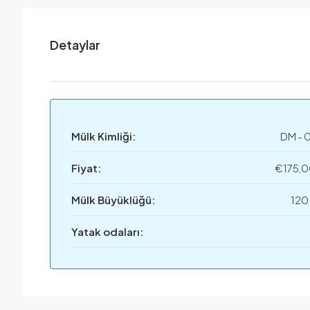
Detaylar
Mülk Kimliği:
DM - 
Fiyat:
€175,
Mülk Büyüklüğü:
120
Yatak odaları: