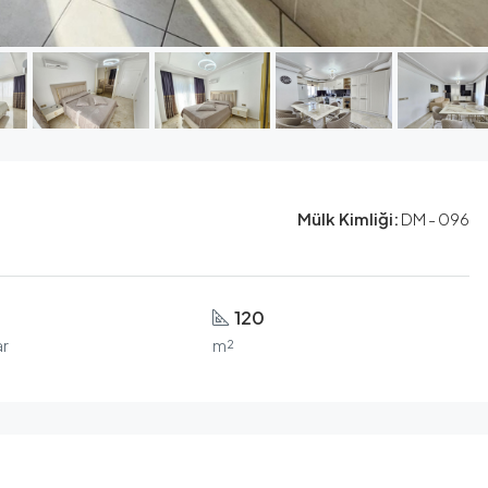
Mülk Kimliği:
DM - 096
120
r
m²