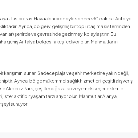
aşa Uluslararası Havaalanı arabayla sadece 30 dakika, Antalya
klıktadır. Ayrıca, bölge iyi gelişmiş bir toplu taşıma sisteminden
anlar) şehirde ve çevresinde gezinmeyi kolaylaştırır. Bu
daha geniş Antalya bölgesini keşfediyor olun, Mahmutlar’ın
r karışımını sunar. Sadece plaja ve şehir merkezine yakın değil,
hiptir. Ayrıca, bölge mükemmel sağlık hizmetleri, çeşitli alışveriş
le Akdeniz Park, çeşitli mağazaları ve yemek seçenekleri ile
ri, ister aktif bir yaşam tarzı arıyor olun, Mahmutlar Alanya,
r şeyi sunuyor.