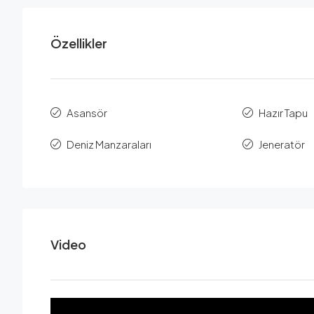
Özellikler
Asansör
Hazır Tapu
Deniz Manzaraları
Jeneratör
Video