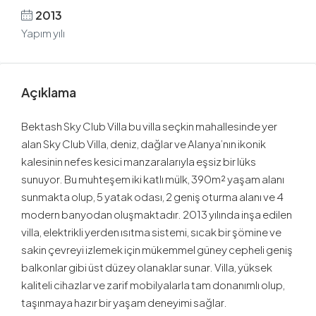
2013
Yapım yılı
Açıklama
Bektash Sky Club Villa bu villa seçkin mahallesinde yer
alan Sky Club Villa, deniz, dağlar ve Alanya’nın ikonik
kalesinin nefes kesici manzaralarıyla eşsiz bir lüks
sunuyor. Bu muhteşem iki katlı mülk, 390m² yaşam alanı
sunmakta olup, 5 yatak odası, 2 geniş oturma alanı ve 4
modern banyodan oluşmaktadır. 2013 yılında inşa edilen
villa, elektrikli yerden ısıtma sistemi, sıcak bir şömine ve
sakin çevreyi izlemek için mükemmel güney cepheli geniş
balkonlar gibi üst düzey olanaklar sunar. Villa, yüksek
kaliteli cihazlar ve zarif mobilyalarla tam donanımlı olup,
taşınmaya hazır bir yaşam deneyimi sağlar.