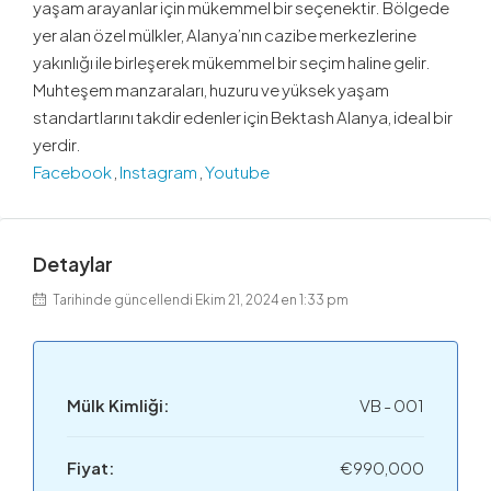
yaşam arayanlar için mükemmel bir seçenektir. Bölgede
yer alan özel mülkler, Alanya’nın cazibe merkezlerine
yakınlığı ile birleşerek mükemmel bir seçim haline gelir.
Muhteşem manzaraları, huzuru ve yüksek yaşam
standartlarını takdir edenler için Bektash Alanya, ideal bir
yerdir.
Facebook
,
Instagram
,
Youtube
Detaylar
Tarihinde güncellendi Ekim 21, 2024 en 1:33 pm
Mülk Kimliği:
VB - 001
Fiyat:
€990,000