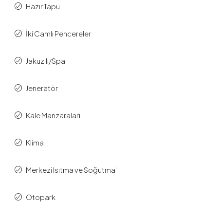
Hazır Tapu
İki Camlı Pencereler
Jakuzili/Spa
Jeneratör
Kale Manzaraları
Klima
Merkezi Isıtma ve Soğutma"
Otopark