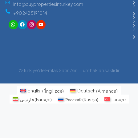
info@buypropertiesinturkey.com
+90 242 519 10 14
© Türkiye'de Emlak Satın Alın - Tüm hakları saklıdır
English
(
İngilizce
)
Deutsch
(
Almanca
)
فارسی
(
Farsça
)
Русский
(
Rusça
)
Türkçe