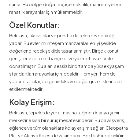
sunar. Bu bölge, doğa ile iç içe, sakinlik, mahremiyet ve
rahatlık arayanlar için mükemmeldir.
Özel Konutlar
:
Bektash, lüks villalar ve prestijli dairelere ev sahipliği
yapar. Bu evler, muhteşem manzaraları en iyi şekilde
değerlendirecek şekilde tasarlanmıştır. Birçok konut,
geniş teraslar, özel bahçeler ve yüzme havuzları ile
donatılmıştır. Bu alan, sessiz bir ortamda yüksek yaşam
standartları arayanlar için idealdir. Hem yerli hem de
yabancı alıcılar, bölgenin lüks ve doğal güzelliklerinden
etkilenmektedir.
Kolay Erişim
:
Bektash, tepelerde yer almasına rağmen Alanya şehir
merkezine kısa bir sürüş mesafesindedir. Bu da alışveriş,
eğlence ve tüm olanaklara kolay erişim sağlar. Cleopatra
Plajı ve Alanya Kalesi de yakındadır. Bektash’ın sakinliğini