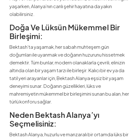
yaşarken, Alanya’nın canlı şehir hayatına da yakın
olabilirsiniz.
Doğa Ve Lüksün Mükemmel Bir
Birleşimi
:
Bektash’ta yaşamak, her sabah muhteşem gün
doğumları ile uyanmak ve doğanın huzurunu hissetmek
demektir. Tüm bunlar, modern olanaklarla çevrili, elinizin
altında olan bir yaşam tarzı ile birleşir. Kalıcı bir ev ya da
tatil yeri arayanlar için, Bektash Alanya eşsiz bir yaşam
deneyimi sunar. Doğanın güzellikleri, lüks ve
mahremiyetin mükemmel bir birleşimini sunan bu alan, her
türlü konforu sağlar.
Neden Bektash Alanya’yı
Seçmelisiniz:
Bektash Alanya, huzurlu ve manzaralı bir ortamda lüks bir