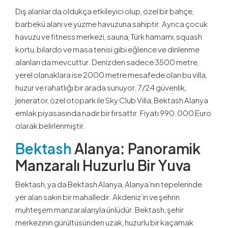
Dış alanlar da oldukça etkileyici olup, özel bir bahçe,
barbekü alanı ve yüzme havuzuna sahiptir. Ayrıca çocuk
havuzu ve fitness merkezi, sauna, Türk hamamı, squash
kortu, bilardo ve masa tenisi gibi eğlence ve dinlenme
alanları da mevcuttur. Denizden sadece 3500 metre,
yerel olanaklara ise 2000 metre mesafede olan bu villa,
huzur ve rahatlığı bir arada sunuyor. 7/24 güvenlik,
jeneratör, özel otopark ile Sky Club Villa, Bektash Alanya
emlak piyasasında nadir bir fırsattır. Fiyatı 990.000 Euro
olarak belirlenmiştir.
Bektash
Alanya: Panoramik
Manzaralı Huzurlu Bir Yuva
Bektash, ya da Bektash Alanya, Alanya’nın tepelerinde
yer alan sakin bir mahalledir. Akdeniz’in ve şehrin
muhteşem manzaralarıyla ünlüdür. Bektash, şehir
merkezinin gürültüsünden uzak, huzurlu bir kaçamak