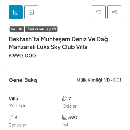
SATILIK
TÜRK VATANDAŞLIĞI
Bektash’ta Muhteşem Deniz Ve Dağ
Manzaralı Lüks Sky Club Villa
€990,000
Genel Bakış
Mülk Kimliği:
VB - 001
Villa
7
Mülk Tipi
Odalar
4
390
Banyolar
m²