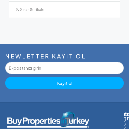
Sinan Sertkale
NEWLETTER KAYIT OL
Kayıt ol
Ö
S
K
T