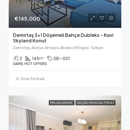
€145,000
Demirtaş 3+1 Döşemeli Bahçe Dubleks – Kavi
Skyland Konut
Demirtaş, Alanya, Antalya, Akdeniz Bölgesi, Türkiye
3
145
DD - 021
m²
DAIRE, HOT OFFERS
Sinan Sertkale
EMLAKLARIMIZ
KAÇIRILMAYACAK FIRSAT