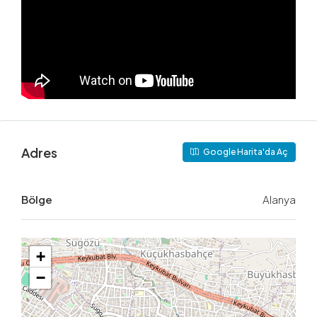
Adres
Google Harita'da Aç
Bölge
Alanya
+
−