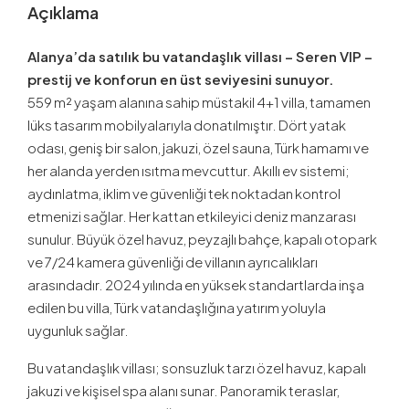
Açıklama
Alanya’da satılık bu vatandaşlık villası – Seren VIP –
prestij ve konforun en üst seviyesini sunuyor.
559 m² yaşam alanına sahip müstakil 4+1 villa, tamamen
lüks tasarım mobilyalarıyla donatılmıştır. Dört yatak
odası, geniş bir salon, jakuzi, özel sauna, Türk hamamı ve
her alanda yerden ısıtma mevcuttur. Akıllı ev sistemi;
aydınlatma, iklim ve güvenliği tek noktadan kontrol
etmenizi sağlar. Her kattan etkileyici deniz manzarası
sunulur. Büyük özel havuz, peyzajlı bahçe, kapalı otopark
ve 7/24 kamera güvenliği de villanın ayrıcalıkları
arasındadır. 2024 yılında en yüksek standartlarda inşa
edilen bu villa, Türk vatandaşlığına yatırım yoluyla
uygunluk sağlar.
Bu vatandaşlık villası; sonsuzluk tarzı özel havuz, kapalı
jakuzi ve kişisel spa alanı sunar. Panoramik teraslar,