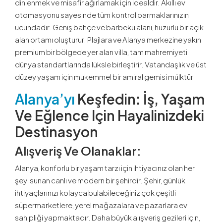
dinlenmek ve misafir ağırlamak için idealdir. Akıllı ev
otomasyonu sayesinde tüm kontrol parmaklarınızın
ucundadır. Geniş bahçe ve barbekü alanı, huzurlu bir açık
alan ortamı oluşturur. Plajlara ve Alanya merkezine yakın
premium bir bölgede yer alan villa, tam mahremiyeti
dünya standartlarında lüksle birleştirir. Vatandaşlık ve üst
düzey yaşam için mükemmel bir amiral gemisi mülktür.
Alanya’yı
Keşfedin: İş, Yaşam
Ve Eğlence Için Hayalinizdeki
Destinasyon
Alışveriş Ve Olanaklar:
Alanya, konforlu bir yaşam tarzı için ihtiyacınız olan her
şeyi sunan canlı ve modern bir şehirdir. Şehir, günlük
ihtiyaçlarınızı kolayca bulabileceğiniz çok çeşitli
süpermarketlere, yerel mağazalara ve pazarlara ev
sahipliği yapmaktadır. Daha büyük alışveriş gezileri için,