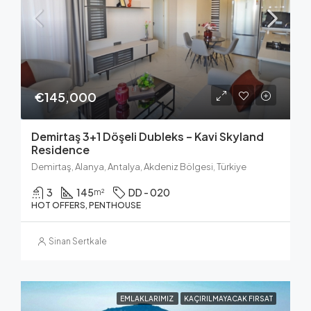
€145,000
Demirtaş 3+1 Döşeli Dubleks – Kavi Skyland
Residence
Demirtaş, Alanya, Antalya, Akdeniz Bölgesi, Türkiye
3
145
DD - 020
m²
HOT OFFERS, PENTHOUSE
Sinan Sertkale
EMLAKLARIMIZ
KAÇIRILMAYACAK FIRSAT