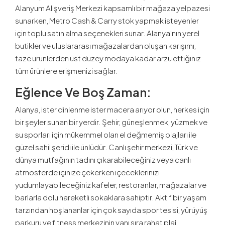
Alanyum Alışveriş Merkezi kapsamlı bir mağaza yelpazesi
sunarken, Metro Cash & Carry stok yapmak isteyenler
için toplu satın alma seçenekleri sunar. Alanya’nın yerel
butikler ve uluslararası mağazalardan oluşan karışımı,
taze ürünlerden üst düzey modaya kadar arzu ettiğiniz
tüm ürünlere erişmenizi sağlar.
Eğlence Ve Boş Zaman:
Alanya, ister dinlenme ister macera arıyor olun, herkes için
bir şeyler sunan bir yerdir. Şehir, güneşlenmek, yüzmek ve
su sporları için mükemmel olan el değmemiş plajları ile
güzel sahil şeridi ile ünlüdür. Canlı şehir merkezi, Türk ve
dünya mutfağının tadını çıkarabileceğiniz veya canlı
atmosferde içinize çekerken içeceklerinizi
yudumlayabileceğiniz kafeler, restoranlar, mağazalar ve
barlarla dolu hareketli sokaklara sahiptir. Aktif bir yaşam
tarzından hoşlananlar için çok sayıda spor tesisi, yürüyüş
parkuru ve fitness merkezinin yanı sıra rahat plaj