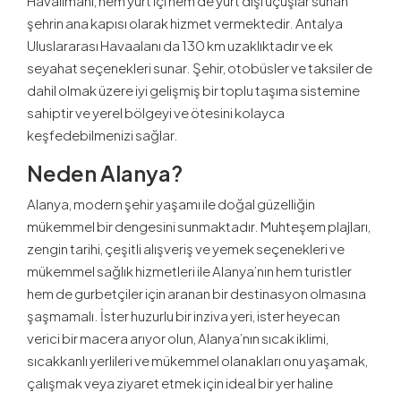
Havalimanı, hem yurt içi hem de yurt dışı uçuşlar sunan
şehrin ana kapısı olarak hizmet vermektedir. Antalya
Uluslararası Havaalanı da 130 km uzaklıktadır ve ek
seyahat seçenekleri sunar. Şehir, otobüsler ve taksiler de
dahil olmak üzere iyi gelişmiş bir toplu taşıma sistemine
sahiptir ve yerel bölgeyi ve ötesini kolayca
keşfedebilmenizi sağlar.
Neden Alanya?
Alanya, modern şehir yaşamı ile doğal güzelliğin
mükemmel bir dengesini sunmaktadır. Muhteşem plajları,
zengin tarihi, çeşitli alışveriş ve yemek seçenekleri ve
mükemmel sağlık hizmetleri ile Alanya’nın hem turistler
hem de gurbetçiler için aranan bir destinasyon olmasına
şaşmamalı. İster huzurlu bir inziva yeri, ister heyecan
verici bir macera arıyor olun, Alanya’nın sıcak iklimi,
sıcakkanlı yerlileri ve mükemmel olanakları onu yaşamak,
çalışmak veya ziyaret etmek için ideal bir yer haline