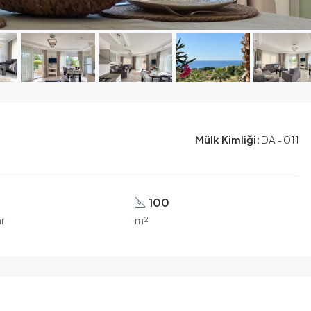
Mülk Kimliği:
DA - 011
100
r
m²