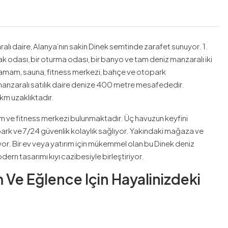
alı daire, Alanya’nın sakin Dinek semtinde zarafet sunuyor. 1.
atak odası, bir oturma odası, bir banyo ve tam deniz manzaralı iki
amam, sauna, fitness merkezi, bahçe ve otopark
manzaralı satılık daire denize 400 metre mesafededir.
km uzaklıktadır.
m ve fitness merkezi bulunmaktadır. Üç havuzun keyfini
park ve 7/24 güvenlik kolaylık sağlıyor. Yakındaki mağaza ve
ıyor. Bir ev veya yatırım için mükemmel olan bu Dinek deniz
ern tasarımı kıyı cazibesiyle birleştiriyor.
 Ve Eğlence Için Hayalinizdeki