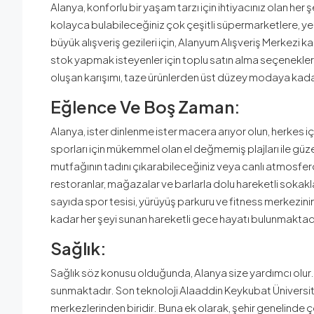
Alanya, konforlu bir yaşam tarzı için ihtiyacınız olan her ş
kolayca bulabileceğiniz çok çeşitli süpermarketlere, y
büyük alışveriş gezileri için, Alanyum Alışveriş Merkez
stok yapmak isteyenler için toplu satın alma seçenekleri
oluşan karışımı, taze ürünlerden üst düzey modaya kadar 
Eğlence Ve Boş Zaman:
Alanya, ister dinlenme ister macera arıyor olun, herkes iç
sporları için mükemmel olan el değmemiş plajları ile güzel 
mutfağının tadını çıkarabileceğiniz veya canlı atmosfer
restoranlar, mağazalar ve barlarla dolu hareketli sokakla
sayıda spor tesisi, yürüyüş parkuru ve fitness merkezinin
kadar her şeyi sunan hareketli gece hayatı bulunmaktad
Sağlık:
Sağlık söz konusu olduğunda, Alanya size yardımcı olur. Şeh
sunmaktadır. Son teknoloji Alaaddin Keykubat Üniversit
merkezlerinden biridir. Buna ek olarak, şehir genelinde