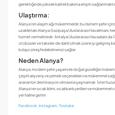
gerektiğinde yüksek kaliteli bakıma erişim sağlanmakta
Ulaştırma:
Alanya’nın ulaşım ağı mükemmeldir, bu da hem şehir içi
uzaklıktaki Alanya Gazipaşa Uluslararası Havalimanı, hem 
hizmet vermektedir. Antalya Uluslararası Havaalanı da 1
otobüsler ve taksiler de dahil olmak üzere iyi gelişmiş bi
kolayca keşfedebilmenizi sağlar.
Neden Alanya?
Alanya, modern şehir yaşamı ile doğal güzelliğin mükemm
çeşitli alışveriş ve yemek seçenekleri ve mükemmel sağlık
aranan bir destinasyon olmasına şaşmamalı. İster huzurlu 
Alanya’nın sıcak iklimi, sıcakkanlı yerlileri ve mükemmel
yer haline getirir.
Facebook
,
Instagram
,
Youtube