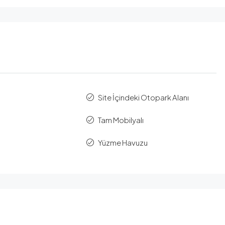
Site İçindeki Otopark Alanı
Tam Mobilyalı
Yüzme Havuzu