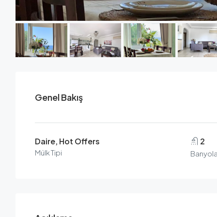
Genel Bakış
Daire, Hot Offers
2
Mülk Tipi
Banyola