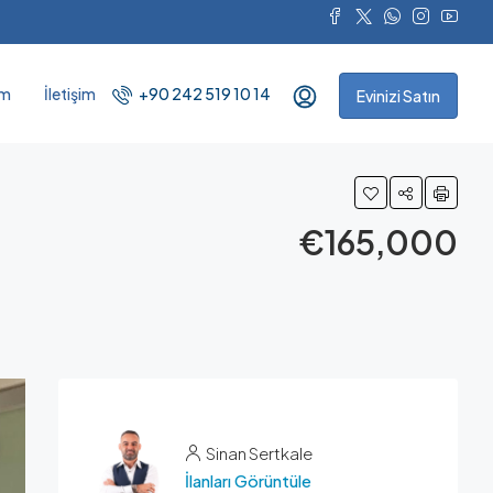
ım
İletişim
+90 242 519 10 14
Evinizi Satın
€165,000
Sinan Sertkale
İlanları Görüntüle