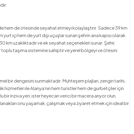
dır.
nde hem de ötesinde seyahat etmeyi kolaylaştırır. Sadece 39 km
yurt içi hem de yurt dışı uçuşlar sunan şehrin ana kapısı olarak
30 km uzaklıktadır ve ek seyahat seçenekleri sunar. Şehir,
r toplu taşıma sistemine sahiptir ve yerel bölgeyi ve ötesini
el bir dengesini sunmaktadır. Muhteşem plajları, zengin tarihi,
 hizmetleri ile Alanya’nın hem turistler hem de gurbetçiler için
bir inziva yeri, ister heyecan verici bir macera arıyor olun,
 olanakları onu yaşamak, çalışmak veya ziyaret etmek için ideal bir