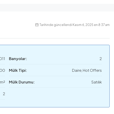
Tarihinde güncellendi Kasım 6, 2025 en 8:37 am
011
Banyolar:
2
000
Mülk Tipi:
Daire, Hot Offers
 m²
Mülk Durumu:
Satılık
2