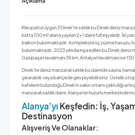
Açıklama
Kleopatra Uygun 3 Dinek’te satılık bu Dinek deniz manzar
katta 100 m² alana yayılan 2+1 daire full eşyalıdır. İki y
balkon bulunmaktadır. Komplekste üç yüzme havuzu, h
bulunmaktadır. 2023 yılında inşa edilen bu Dinek deniz 
Gazipaşa Havalimanı 35 km, Antalya Havalimanı ise 130 
Dinek’te deniz manzaralı satılık bu dairede sauna, hama
çıkarabilir veya bahçede gevşeyebilirsiniz. Üstelik oto
kafelerin bulunduğu Dinek’in sakin ortamı çekiciliği artır
manzaralı satılık daire, Alanya’nın huzurlu merkezinde mod
Alanya’yı
Keşfedin: İş, Yaşam
Destinasyon
Alışveriş Ve Olanaklar: