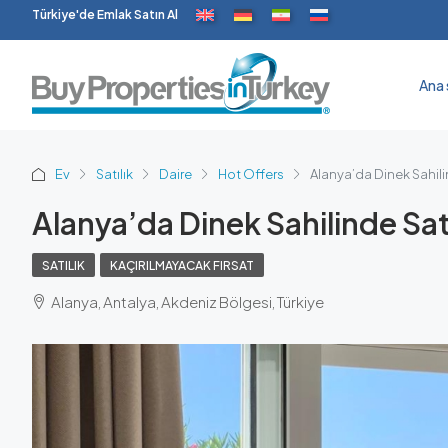
Türkiye'de Emlak Satın Al
Ana 
Ev
Satılık
Daire
Hot Offers
Alanya’da Dinek Sahilin
Alanya’da Dinek Sahilinde Satı
SATILIK
KAÇIRILMAYACAK FIRSAT
Alanya, Antalya, Akdeniz Bölgesi, Türkiye