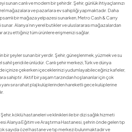
eyi sunan canlı ve modern bir şehirdir. Şehir, günlük ihtiyaçlarınızı
erel mağazalara ve pazarlara ev sahipliği yapmaktadır. Daha
i kapsamlı bir mağaza yelpazesi sunarken, Metro Cash & Carry
 sunar. Alanya’nın yerel butikler ve uluslararası mağazalardan
arzu ettiğiniz tüm ürünlere erişmenizi sağlar.
in bir şeyler sunan bir yerdir. Şehir, güneşlenmek, yüzmek ve su
sahil şeridi ile ünlüdür. Canlı şehir merkezi, Türk ve dünya
de içinize çekerken içeceklerinizi yudumlayabileceğiniz kafeler,
ra sahiptir. Aktif bir yaşam tarzından hoşlananlar için çok
 yanı sıra rahat plaj kulüplerinden hareketli gece kulüplerine
ır.
ir, köklü hastaneleri ve klinikleri ile bir dizi sağlık hizmeti
esi Alanya Eğitim ve Araştırma Hastanesi, şehrin önde gelen tıp
 çok sayıda özel hastane ve tıp merkezi bulunmaktadır ve