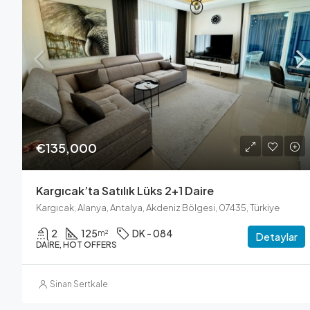
€135,000
Kargıcak’ta Satılık Lüks 2+1 Daire
Kargıcak, Alanya, Antalya, Akdeniz Bölgesi, 07435, Türkiye
2
125
DK - 084
m²
Detaylar
DAIRE, HOT OFFERS
Sinan Sertkale