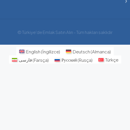
© Türkiye'de Emlak Satın Alın - Tüm hakları saklıdır
English
(
İngilizce
)
Deutsch
(
Almanca
)
فارسی
(
Farsça
)
Русский
(
Rusça
)
Türkçe