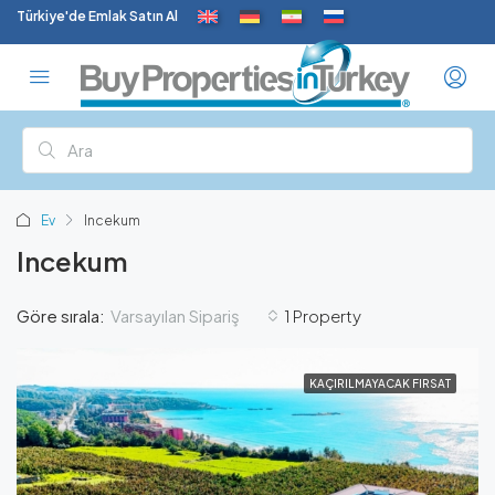
Türkiye'de Emlak Satın Al
Ev
Incekum
Incekum
Varsayılan Sipariş
Göre sırala:
1 Property
KAÇIRILMAYACAK FIRSAT