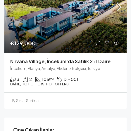
€129,000
Nirvana Village, İncekum’da Satılık 2+1 Daire
İncekum, Alanya, Antalya, Akdeniz Bölgesi, Türkiye
3
2
105
DI - 001
m²
DAIRE, HOT OFFERS, HOT OFFERS
Sinan Sertkale
Öne Çıkan İlanlar