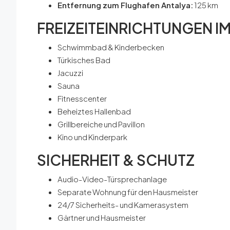
Entfernung zum Flughafen Antalya:
125 km
FREIZEITEINRICHTUNGEN I
Schwimmbad & Kinderbecken
Türkisches Bad
Jacuzzi
Sauna
Fitnesscenter
Beheiztes Hallenbad
Grillbereiche und Pavillon
Kino und Kinderpark
SICHERHEIT & SCHUTZ
Audio-Video-Türsprechanlage
Separate Wohnung für den Hausmeister
24/7 Sicherheits- und Kamerasystem
Gärtner und Hausmeister