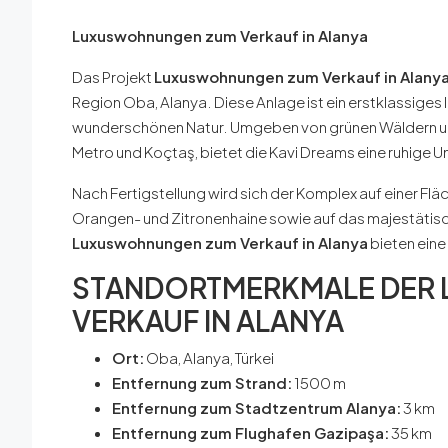
Luxuswohnungen zum Verkauf in Alanya
Das Projekt
Luxuswohnungen zum Verkauf in Alany
Region Oba, Alanya. Diese Anlage ist ein erstklassiges
wunderschönen Natur. Umgeben von grünen Wäldern un
Metro und Koçtaş, bietet die Kavi Dreams eine ruhig
Nach Fertigstellung wird sich der Komplex auf einer Flä
Orangen- und Zitronenhaine sowie auf das majestätisc
Luxuswohnungen zum Verkauf in Alanya
bieten ein
STANDORTMERKMALE DER
VERKAUF IN ALANYA
Ort:
Oba, Alanya, Türkei
Entfernung zum Strand:
1500 m
Entfernung zum Stadtzentrum Alanya:
3 km
Entfernung zum Flughafen Gazipaşa:
35 km