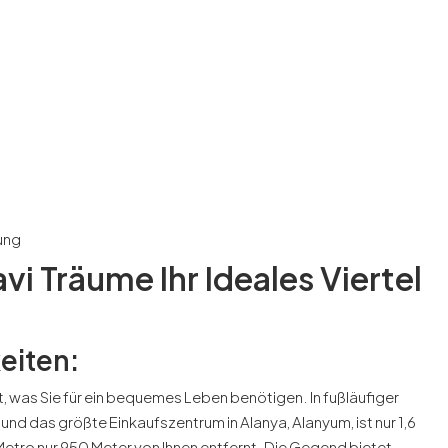
ung
Kavi Träume Ihr Ideales Viertel
eiten:
tet, was Sie für ein bequemes Leben benötigen. In fußläufiger
 und das größte Einkaufszentrum in Alanya, Alanyum, ist nur 1,6
Metro nur 950 Meter von Ihnen entfernt. Die Gegend bietet