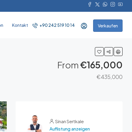
on
Kontakt
+90 242 519 10 14
Verkaufen
From
€165,000
€435,000
Sinan Sertkale
Auflistung anzeigen