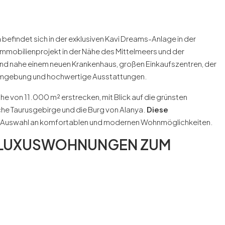
a
befindet sich in der exklusiven Kavi Dreams-Anlage in der
 Immobilienprojekt in der Nähe des Mittelmeers und der
d nahe einem neuen Krankenhaus, großen Einkaufszentren, der
e Umgebung und hochwertige Ausstattungen.
che von 11.000 m² erstrecken, mit Blick auf die grünsten
he Taurusgebirge und die Burg von Alanya.
Diese
e Auswahl an komfortablen und modernen Wohnmöglichkeiten.
 LUXUSWOHNUNGEN ZUM