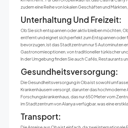
zudem eine Reihe von lokalen Geschäften und Märkten,
Unterhaltung Und Freizeit:
Ob Sie sich entspannen oder aktiv bleiben möchten, Oba 
entfernt und eignet sich perfekt zum Entspannen oder 
bevorzugen, ist das Stadtzentrum nur 5 Autominuten ent
Gastronomieoptionen, von traditioneller türkischer und
In der Umgebung finden Sie auch Cafés, Restaurants u
Gesundheitsversorgung:
Die Gesundheitsversorgung in Oba ist sowohl umfassen
Krankenhäusern versorgt, darunter das hochmoderne A
Forschungskrankenhaus, das nur 650 Meter vom Zentrum 
im Stadtzentrum von Alanya verfügbar, was eine erstk
Transport:
Die Anreise aus Oba ist einfach, da zwei internationale