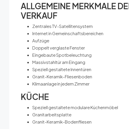
ALLGEMEINE MERKMALE D
VERKAUF
Zentrales TV-Satellitensystem
Internet in Gemeinschaftsbereichen
Aufzüge
Doppelt verglaste Fenster
Eingebaute Spotbeleuchtung
Massivstahltür am Eingang
Speziell gestaltete Innentüren
Granit-Keramik-Fliesenboden
Klimaanlage in jedem Zimmer
KÜCHE
Speziell gestaltete modulare Küchenmöbel
Granitarbeitsplatte
Granit-Keramik-Bodenfliesen