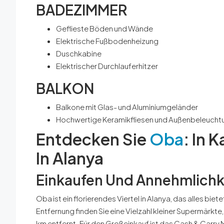
BADEZIMMER
Geflieste Böden und Wände
Elektrische Fußbodenheizung
Duschkabine
Elektrischer Durchlauferhitzer
BALKON
Balkone mit Glas- und Aluminiumgeländer
Hochwertige Keramikfliesen und Außenbeleucht
Entdecken Sie
Oba
: In 
In Alanya
Einkaufen Und Annehmlichk
Oba ist ein florierendes Viertel in Alanya, das alles bie
Entfernung finden Sie eine Vielzahl kleiner Supermärkte,
km entfernt. Für den Großeinkauf ist das Cash & Carry 