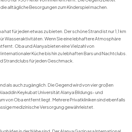
 die alltägliche Besorgungen zum Kinderspiel machen.
hat für jeden etwas zu bieten. Der schöne Strand ist nur 1,1 km
für Wasseraktivitäten. Wenn Sie eine lebhaftere Atmosphäre
fernt. Oba und Alanya bieten eine Vielzahl von
 internationaler Küche bis hin zu lebhaften Bars und Nachtclubs.
nd Strandclubs für jeden Geschmack.
d als auch zugänglich. Die Gegend wird von vier großen
laaddin Keykubat Universität Alanya Bildungs- und
von Oba entfernt liegt. Mehrere Privatkliniken sind ebenfalls
lassige medizinische Versorgung gewährleistet.
 Flughäfen in der Nähe sind. Der Alanya Gazipasa International