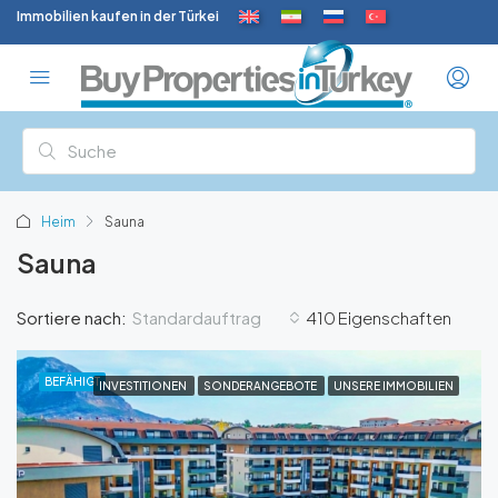
Immobilien kaufen in der Türkei
Heim
Sauna
Sauna
Standardauftrag
Sortiere nach:
410 Eigenschaften
BEFÄHIGT
INVESTITIONEN
SONDERANGEBOTE
UNSERE IMMOBILIEN