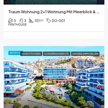
Traum Wohnung 2+1 Wohnung Mit Meerblick & Alanya Burg
3
3
101
DO-001
m²
PENTHOUSE
BEFÄHIGT
INVESTITIONEN
SONDERANGEBOTE
UNSERE IMMOBILIEN