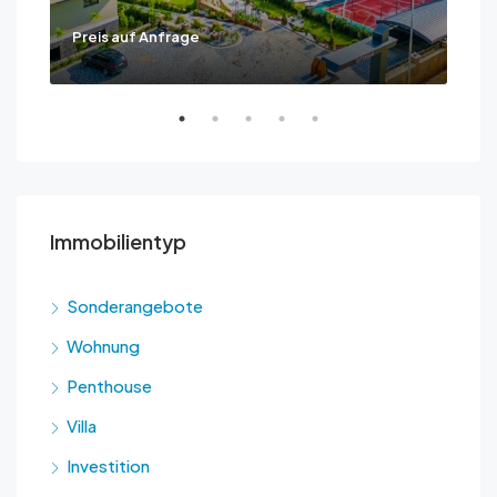
Preis auf Anfrage
Ask
Immobilientyp
Sonderangebote
Wohnung
Penthouse
Villa
Investition