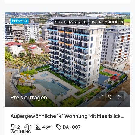
BEFÄHIGT
SONDERANGEBOTE
UNSERE IMMOBILIEN
Preis erfragen
Außergewöhnliche 1+1 Wohnung Mit Meerblick Zum Verkauf In Avsallar
2
1
46
DA - 007
m²
WOHNUNG