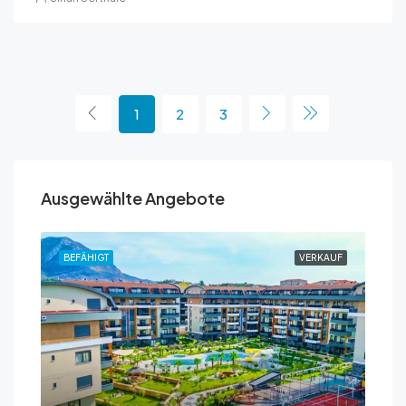
1
2
3
Ausgewählte Angebote
AUF
BEFÄHIGT
VERKAUF
BEF