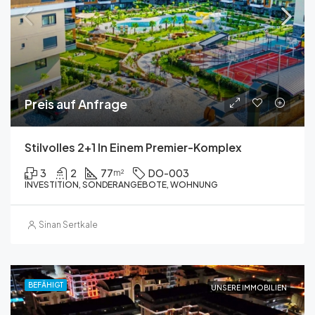
Preis auf Anfrage
Stilvolles 2+1 In Einem Premier-Komplex
3
2
77
DO-003
m²
INVESTITION, SONDERANGEBOTE, WOHNUNG
Sinan Sertkale
BEFÄHIGT
UNSERE IMMOBILIEN