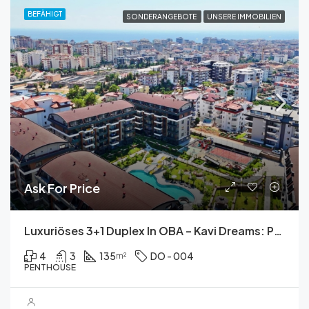
BEFÄHIGT
SONDERANGEBOTE
UNSERE IMMOBILIEN
Ask For Price
Luxuriöses 3+1 Duplex In OBA – Kavi Dreams: Pool, Sauna, Fitness Und Mehr!
4
3
135
DO - 004
m²
PENTHOUSE