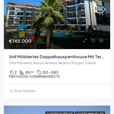
€145,000
Voll Möbliertes Doppelhauspenthouse Mit Terrasse Und Resort-Annehmlichkeiten In Oba
Oba Mahallesi, Alanya, Antalya, Akdeniz Bölgesi, Türkiye
2
85
DO - 083
m²
PENTHOUSE, SONDERANGEBOTE
Sinan Sertkale
SONDERANGEBOTE
UNSERE IMMOBILIEN