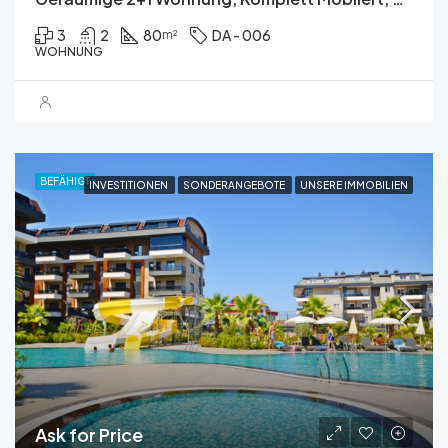
3
2
80
DA - 006
m²
WOHNUNG
BEFÄHIGT
INVESTITIONEN
SONDERANGEBOTE
UNSERE IMMOBILIEN
Ask for Price