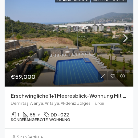
€59,000
Erschwingliche 1+1 Meeresblick-Wohnung Mit Resort-Annehmlichkeiten In Demirtaş
Demirtaş, Alanya, Antalya, Akdeniz Bölgesi, Türkei
1
55
DD - 022
m²
SONDERANGEBOTE, WOHNUNG
Sinan Sertkale