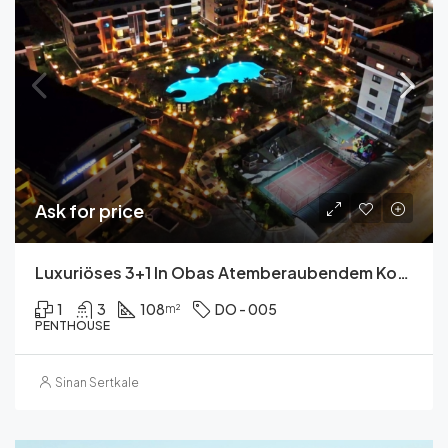
Ask for price
Luxuriöses 3+1 In Obas Atemberaubendem Komplex
1
3
108
DO - 005
m²
PENTHOUSE
Sinan Sertkale