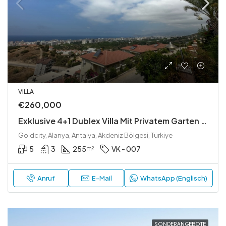
VILLA
€260,000
Exklusive 4+1 Dublex Villa Mit Privatem Garten Und Meerblick In Kargıcak
Goldcity, Alanya, Antalya, Akdeniz Bölgesi, Türkiye
5
3
255
VK - 007
m²
Anruf
E-Mail
WhatsApp (Englisch)
SONDERANGEBOTE