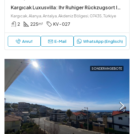
Kargıcak Luxusvilla: Ihr Ruhiger Rückzugsort In Alanya
Kargıcak, Alanya, Antalya, Akdeniz Bölgesi, 07435, Türkiye
2
225
KV - 027
m²
Anruf
E-Mail
WhatsApp (Englisch)
SONDERANGEBOTE