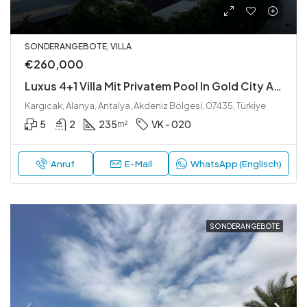
SONDERANGEBOTE, VILLA
€260,000
Luxus 4+1 Villa Mit Privatem Pool In Gold City Asta, Alanya
Kargıcak, Alanya, Antalya, Akdeniz Bölgesi, 07435, Türkiye
5
2
235
VK - 020
m²
Anruf
E-Mail
WhatsApp (Englisch)
SONDERANGEBOTE