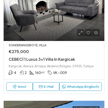
SONDERANGEBOTE, VILLA
€275,000
CEBECİ 1 Luxus 3+1 Villa In Kargicak
Kargıcak, Alanya, Antalya, Akdeniz Bölgesi, 07435, Türkiye
4
2
160
VK - 009
m²
Anruf
E-Mail
WhatsApp (Englisch)