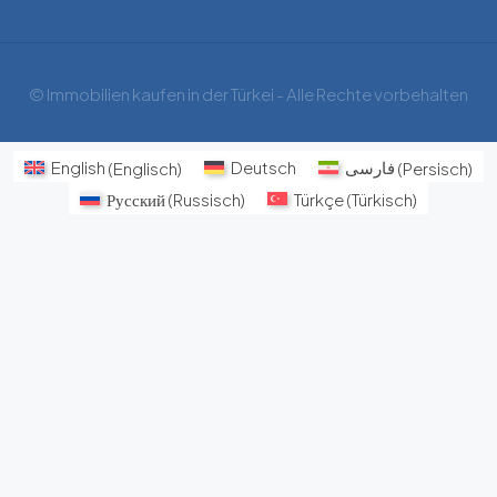
© Immobilien kaufen in der Türkei - Alle Rechte vorbehalten
English
(
Englisch
)
Deutsch
فارسی
(
Persisch
)
Русский
(
Russisch
)
Türkçe
(
Türkisch
)