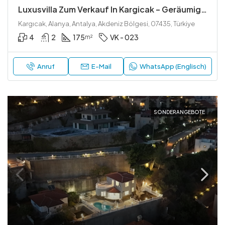
Luxusvilla Zum Verkauf In Kargicak – Geräumige 3+1 Mit Privatem Garten Und Pool
Kargıcak, Alanya, Antalya, Akdeniz Bölgesi, 07435, Türkiye
4
2
175
VK - 023
m²
Anruf
E-Mail
WhatsApp (Englisch)
SONDERANGEBOTE