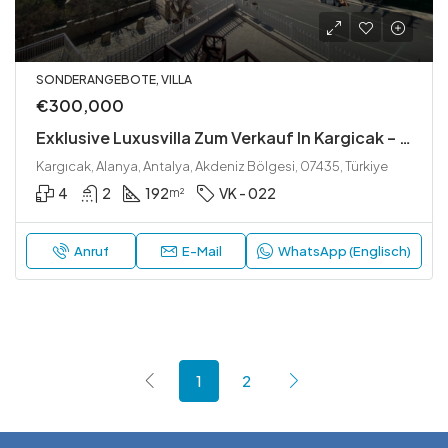
SONDERANGEBOTE, VILLA
€300,000
Exklusive Luxusvilla Zum Verkauf In Kargicak – Traumhafte Aussicht & Privater Pool
Kargıcak, Alanya, Antalya, Akdeniz Bölgesi, 07435, Türkiye
4
2
192
VK - 022
m²
Anruf
E-Mail
WhatsApp (Englisch)
1
2