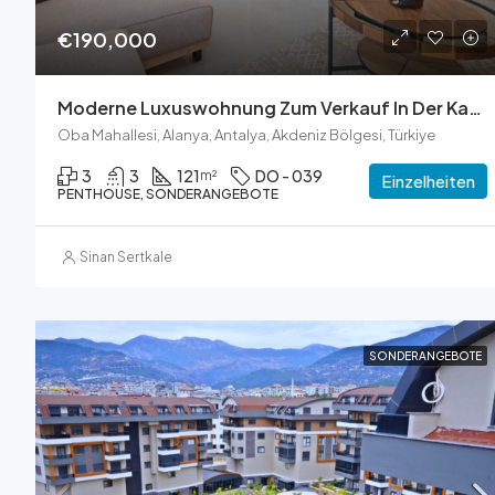
€190,000
Moderne Luxuswohnung Zum Verkauf In Der Kavi Dreams Residence, Oba
Oba Mahallesi, Alanya, Antalya, Akdeniz Bölgesi, Türkiye
3
3
121
DO - 039
m²
Einzelheiten
PENTHOUSE, SONDERANGEBOTE
Sinan Sertkale
SONDERANGEBOTE