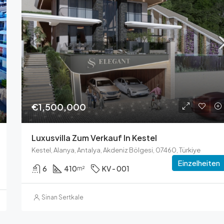
Preis auf Anfrage
€1,500,000
Luxusvilla Zum Verkauf In Kestel
Kestel, Alanya, Antalya, Akdeniz Bölgesi, 07460, Türkiye
Einzelheiten
6
410
KV - 001
m²
Sinan Sertkale