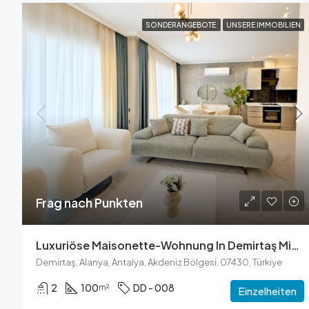
SONDERANGEBOTE
UNSERE IMMOBILIEN
Frag nach Punkten
Luxuriöse Maisonette-Wohnung In Demirtaş Mit Atemberaubendem Meerblick
Demirtaş, Alanya, Antalya, Akdeniz Bölgesi, 07430, Türkiye
2
100
DD - 008
m²
Einzelheiten