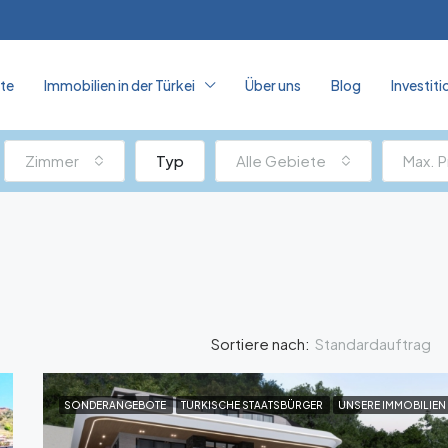
ite
Immobilien in der Türkei
Über uns
Blog
Investiti
Zimmer
Typ
Alle Gebiete
Max. P
Standardauftrag
Sortiere nach:
SONDERANGEBOTE
TURKISCHE STAATSBÜRGER
UNSERE IMMOBILIEN
BEFÄHIGT