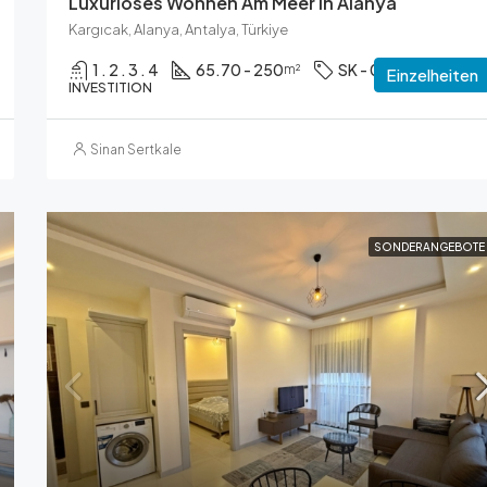
Luxuriöses Wohnen Am Meer In Alanya
Kargıcak, Alanya, Antalya, Türkiye
1 . 2 . 3 . 4
65.70 - 250
SK - 001
m²
Einzelheiten
INVESTITION
Sinan Sertkale
SONDERANGEBOTE