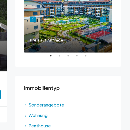
Preis auf Anfrage
Ask fo
Immobilientyp
Sonderangebote
Wohnung
Penthouse