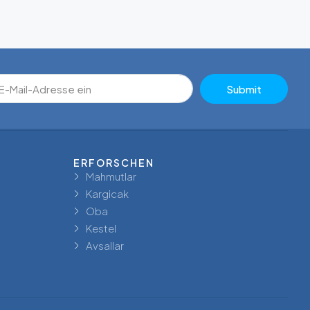
Submit
ERFORSCHEN
Mahmutlar
Kargicak
Oba
Kestel
Avsallar