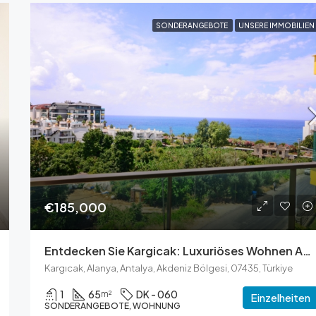
SONDERANGEBOTE
UNSERE IMMOBILIEN
€185,000
Entdecken Sie Kargicak: Luxuriöses Wohnen Am Meer
Kargıcak, Alanya, Antalya, Akdeniz Bölgesi, 07435, Türkiye
1
65
DK - 060
m²
Einzelheiten
SONDERANGEBOTE, WOHNUNG