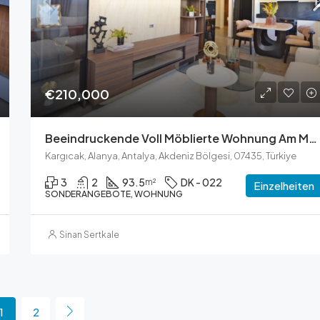
€210,000
Beeindruckende Voll Möblierte Wohnung Am Meer In Kargicak – Luxus-Ausstattung & Erstklassige Lage!
Kargıcak, Alanya, Antalya, Akdeniz Bölgesi, 07435, Türkiye
3
2
93.5
DK - 022
m²
Einzelheiten
SONDERANGEBOTE, WOHNUNG
Sinan Sertkale
1
2