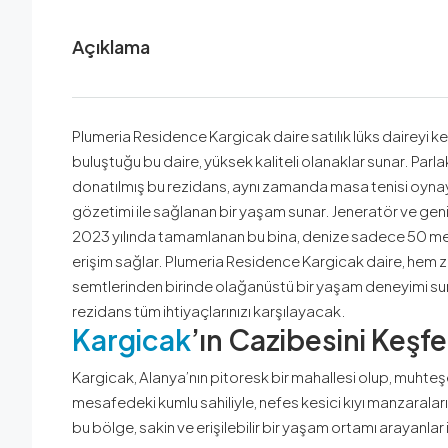
Açıklama
Plumeria Residence Kargicak daire satılık lüks daireyi 
buluştuğu bu daire, yüksek kaliteli olanaklar sunar. Par
donatılmış bu rezidans, aynı zamanda masa tenisi oynaya
gözetimi ile sağlanan bir yaşam sunar. Jeneratör ve gen
2023 yılında tamamlanan bu bina, denize sadece 50 metr
erişim sağlar. Plumeria Residence Kargicak daire, hem z
semtlerinden birinde olağanüstü bir yaşam deneyimi sunuyor
rezidans tüm ihtiyaçlarınızı karşılayacak.
Kargicak
’ın Cazibesini Keşf
Kargicak, Alanya’nın pitoresk bir mahallesi olup, muhteş
mesafedeki kumlu sahiliyle, nefes kesici kıyı manzaraları v
bu bölge, sakin ve erişilebilir bir yaşam ortamı arayanlar i