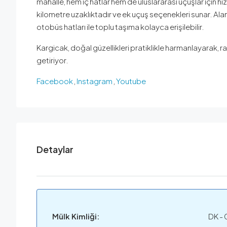
mahalle, hem iç hatlar hem de uluslararası uçuşlar için 
kilometre uzaklıktadır ve ek uçuş seçenekleri sunar. Ala
otobüs hatları ile toplu taşıma kolayca erişilebilir.
Kargicak, doğal güzellikleri pratiklikle harmanlayarak, ra
getiriyor.
Facebook
,
Instagram
,
Youtube
Detaylar
Mülk Kimliği:
DK - 