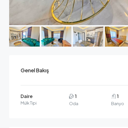
Genel Bakış
Daire
1
1
Mülk Tipi
Oda
Banyo