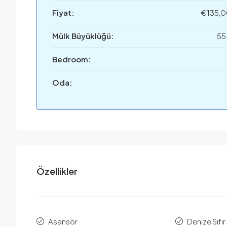
Fiyat:
€135,
Mülk Büyüklüğü:
55
Bedroom:
Oda:
Özellikler
Asansör
Denize Sıfır