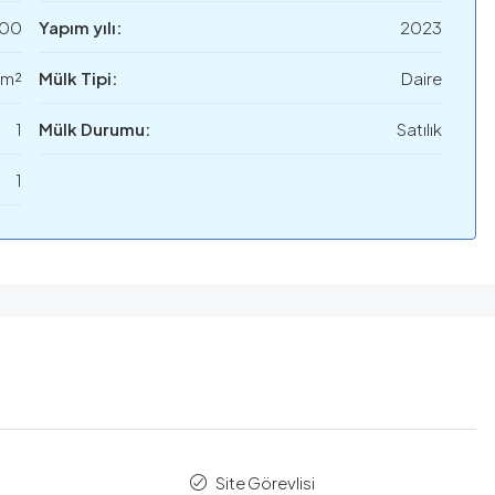
000
Yapım yılı:
2023
 m²
Mülk Tipi:
Daire
1
Mülk Durumu:
Satılık
1
Site Görevlisi