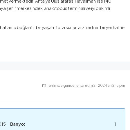
hizmet vermektedir. Antalya Uluslararası Havalimanı ise 140
nya şehir merkezindeki ana otobüs terminali ve iyi bakımlı
hat ama bağlantılı bir yaşam tarzı sunan arzu edilen bir yer haline
Tarihinde güncellendi Ekim 21, 2024 en 2:15 pm
015
Banyo:
1