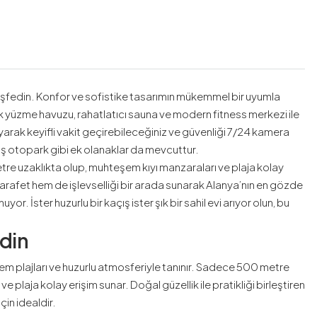
keşfedin. Konfor ve sofistike tasarımın mükemmel bir uyumla
lak yüzme havuzu, rahatlatıcı sauna ve modern fitness merkezi ile
rak keyifli vakit geçirebileceğiniz ve güvenliği 7/24 kamera
iş otopark gibi ek olanaklar da mevcuttur.
e uzaklıkta olup, muhteşem kıyı manzaraları ve plaja kolay
arafet hem de işlevselliği bir arada sunarak Alanya’nın en gözde
. İster huzurlu bir kaçış ister şık bir sahil evi arıyor olun, bu
edin
em plajları ve huzurlu atmosferiyle tanınır. Sadece 500 metre
e plaja kolay erişim sunar. Doğal güzellik ile pratikliği birleştiren
çin idealdir.