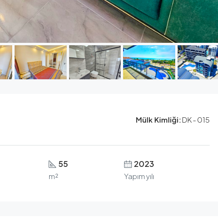
Mülk Kimliği:
DK - 015
55
2023
m²
Yapım yılı