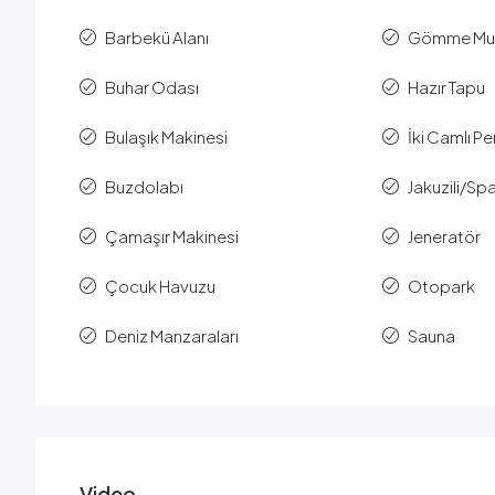
Barbekü Alanı
Gömme Mu
Buhar Odası
Hazır Tapu
Bulaşık Makinesi
İki Camlı P
Buzdolabı
Jakuzili/Sp
Çamaşır Makinesi
Jeneratör
Çocuk Havuzu
Otopark
Deniz Manzaraları
Sauna
Video