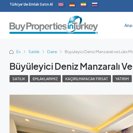
Türkiye'de Emlak Satın Al
Ana 
Ev
Satılık
Daire
Büyüleyici Deniz Manzaralı ve Lüks Mobi
Büyüleyici Deniz Manzaralı Ve 
SATILIK
EMLAKLARIMIZ
KAÇIRILMAYACAK FIRSAT
YATIRIM