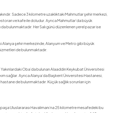
akındır. Sadece 3 kilometre uzaklıktaki Mahmutlar şehir merkezi,
 restoran ve kafe ile doludur. Ayrıca Mahmutlar’da büyük
 da bulunmaktadır. Her Salı günü düzenlenen yerel pazar ise
taki Alanya şehir merkezinde, Alanyum ve Metro gibi büyük
 hizmetleri de bulunmaktadır.
ir. Yakınlardaki Oba’da bulunan Alaaddin Keykubat Üniversitesi
kım sağlar. Ayrıca Alanya’da Başkent Üniversitesi Hastanesi,
hastane de bulunmaktadır. Küçük sağlık sorunları için
paşa Uluslararası Havalimanı’na 25 kilometre mesafedeki bu