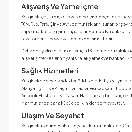
Alışveriş Ve Yeme İçme
Kargicak, çeşitli alışveriş ve yeme içme seçeneklerine y
Türk, Rus, Fars, Çin ve Avrupa mutfaklarını sunan birçok
süpermarketler, giyim mağazaları ve mobilya dükkanları
taze, organik meyve ve sebzeler sunmaktadır.
Daha geniş alışveriş imkanları için 18 kilometre uzaklık
alışveriş merkezlerinin yanı sıra, ek yemek ve bankacılık
Sağlık Hizmetleri
Kargicak ve çevresindeki sağlık hizmetleri iyi gelişmişt
Alanya Eğitim ve Araştırma Hastanesi kapsamlı tıbbi ba
Anadolu Hastanesi ve Yaşam Hastanesi gibi birkaç özel 
Mahmutlar’da daha küçük poliklinikler de mevcuttur.
Ulaşım Ve Seyahat
Kargicak, uygun seyahat seçenekleri sunmaktadır. Gazi