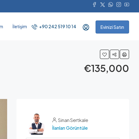
ım
İletişim
+90 242 519 10 14
Evinizi Satın
€135,000
Sinan Sertkale
İlanları Görüntüle