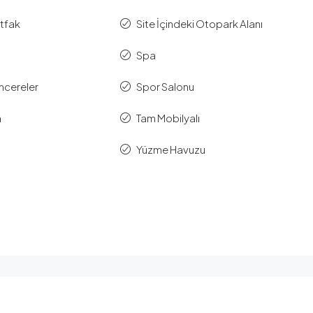
tfak
Site İçindeki Otopark Alanı
Spa
encereler
Spor Salonu
a
Tam Mobilyalı
Yüzme Havuzu