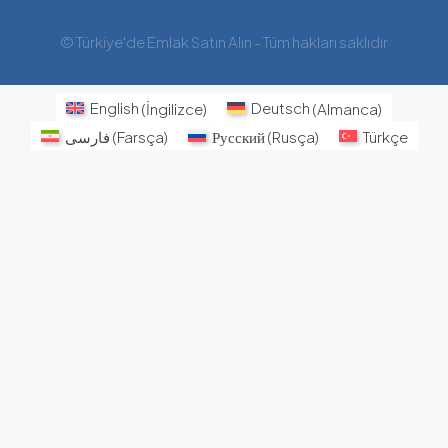
© Türkiye'de Emlak Satın Alın - Tüm hakları saklıdır
English
(
İngilizce
)
Deutsch
(
Almanca
)
فارسی
(
Farsça
)
Русский
(
Rusça
)
Türkçe