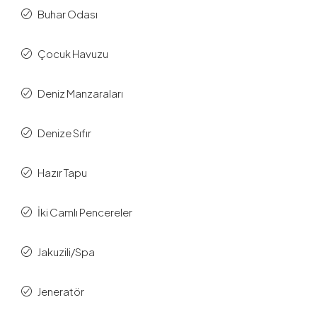
Buhar Odası
Çocuk Havuzu
Deniz Manzaraları
Denize Sıfır
Hazır Tapu
İki Camlı Pencereler
Jakuzili/Spa
Jeneratör