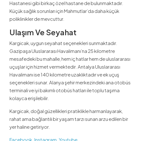
Hastanesi gibi birkaç özel hastane de bulunmaktadır.
Küçük sağlık sorunları için Mahmutlar’da daha küçük
poliklinikler de mevcuttur.
Ulaşım Ve Seyahat
Kargicak, uygun seyahat seçenekleri sunmaktadır.
Gazipaşa Uluslararası Havalimanı’na 25 kilometre
mesafedeki bu mahalle, hem iç hatlar hem de uluslararası
uçuşlar için hizmet vermektedir. Antalya Uluslararası
Havalimanı ise 140 kilometre uzaklıktadır ve ek uçuş
seçenekleri sunar. Alanya şehir merkezindeki ana otobüs
terminali ve iyi bakımlı otobüs hatları ile toplu taşıma
kolayca erişilebilir.
Kargicak, doğal güzellikleri pratiklikle harmanlayarak,
rahat ama bağlantılı bir yaşam tarzı sunan arzu edilen bir
yer haline getiriyor.
Facebook
,
Instagram
,
Youtube