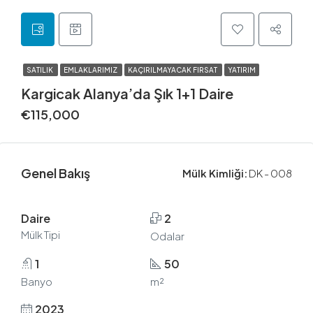
SATILIK
EMLAKLARIMIZ
KAÇIRILMAYACAK FIRSAT
YATIRIM
Kargicak Alanya’da Şık 1+1 Daire
€115,000
Genel Bakış
Mülk Kimliği:
DK - 008
Daire
2
Mülk Tipi
Odalar
1
50
Banyo
m²
2023