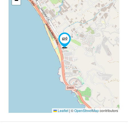
−
Leaflet
|
©
OpenStreetMap
contributors