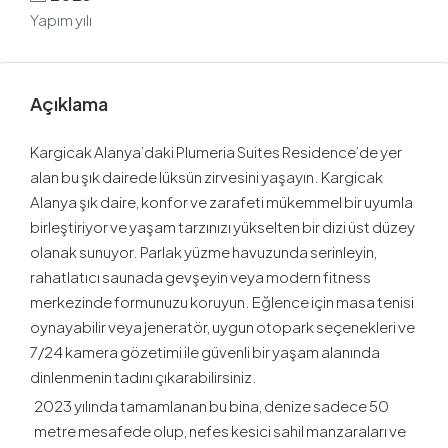
Yapım yılı
Açıklama
Kargicak Alanya’daki Plumeria Suites Residence’de yer
alan bu şık dairede lüksün zirvesini yaşayın. Kargicak
Alanya şık daire, konfor ve zarafeti mükemmel bir uyumla
birleştiriyor ve yaşam tarzınızı yükselten bir dizi üst düzey
olanak sunuyor. Parlak yüzme havuzunda serinleyin,
rahatlatıcı saunada gevşeyin veya modern fitness
merkezinde formunuzu koruyun. Eğlence için masa tenisi
oynayabilir veya jeneratör, uygun otopark seçenekleri ve
7/24 kamera gözetimi ile güvenli bir yaşam alanında
dinlenmenin tadını çıkarabilirsiniz.
2023 yılında tamamlanan bu bina, denize sadece 50
metre mesafede olup, nefes kesici sahil manzaraları ve