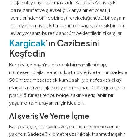
plaja kolay erişim sunmaktadır. Kargicak Alanya şık
daire, zarafet ve işlevselliği Alanya’nın en prestijli
semtlerinden birinde birleştirerek olağanüstü bir yaşam
deneyimi sunuyor. İster huzurlu bir kaçış, ister şık bir sahil
evi arıyorsanız, bu rezidans tüm beklentilerinizi karşılar.
Kargicak
’ın Cazibesini
Keşfedin
Kargicak, Alanya’nın pitoresk bir mahallesi olup,
muhteşem plajları ve huzurlu atmosferiyle tanınır. Sadece
500 metre mesafedeki kumlu sahiliyle, nefes kesici kıyı
manzaraları ve plaja kolay erişim sunar. Doğal güzellik ile
pratikliği birleştiren bu bölge, sakin ve erişilebilir bir
yaşam ortamı arayanlar için idealdir.
Alışveriş Ve Yeme İçme
Kargicak, çeşitli alışveriş ve yeme içme seçeneklerine
yakındır. Sadece 3 kilometre uzaklıktaki Mahmutlar şehir