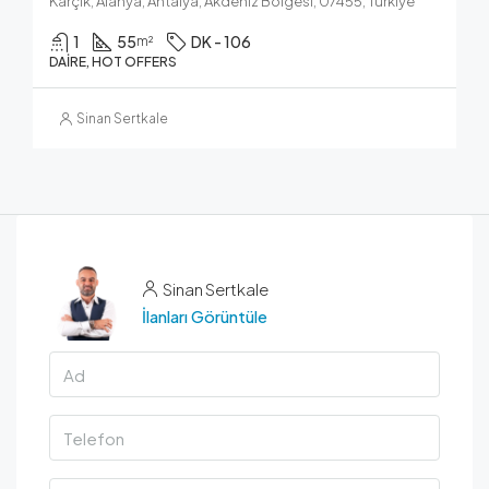
Karçık, Alanya, Antalya, Akdeniz Bölgesi, 07455, Türkiye
1
55
DK - 106
m²
DAIRE, HOT OFFERS
Sinan Sertkale
Sinan Sertkale
İlanları Görüntüle