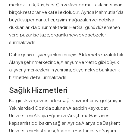
merkezi, Türk, Rus, Fars, Çin ve Avrupa mutfaklarını sunan
birçok restoran ve kafe ile doludur. Ayrıca Mahmutlar’da
büyük süpermarketler, giyim mağazaları ve mobilya
dükkanları da bulunmaktadır. Her Salı günü düzenlenen
yerel pazar ise taze, organik meyve ve sebzeler
sunmaktadır.
Daha geniş alışveriş imkanları için 18 kilometre uzaklıktaki
Alanya şehir merkezinde, Alanyum ve Metro gibi büyük
alışveriş merkezlerinin yanı sıra, ek yemek ve bankacılık
hizmetleri de bulunmaktadır.
Sağlık Hizmetleri
Kargicak ve çevresindeki sağlık hizmetleri iyi gelişmiştir.
Yakınlardaki Oba’da bulunan Alaaddin Keykubat
Üniversitesi Alanya Eğitim ve Araştırma Hastanesi
kapsamlı tıbbi bakım sağlar. Ayrıca Alanya’da Başkent
Üniversitesi Hastanesi, Anadolu Hastanesi ve Yaşam