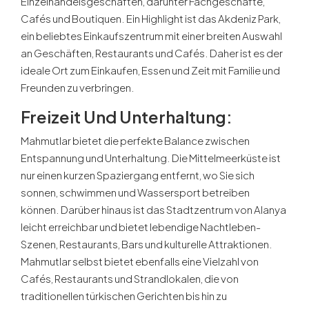
Einzelhandelsgeschäften, darunter Fachgeschäfte,
Cafés und Boutiquen. Ein Highlight ist das Akdeniz Park,
ein beliebtes Einkaufszentrum mit einer breiten Auswahl
an Geschäften, Restaurants und Cafés. Daher ist es der
ideale Ort zum Einkaufen, Essen und Zeit mit Familie und
Freunden zu verbringen.
Freizeit Und Unterhaltung:
Mahmutlar bietet die perfekte Balance zwischen
Entspannung und Unterhaltung. Die Mittelmeerküste ist
nur einen kurzen Spaziergang entfernt, wo Sie sich
sonnen, schwimmen und Wassersport betreiben
können. Darüber hinaus ist das Stadtzentrum von Alanya
leicht erreichbar und bietet lebendige Nachtleben-
Szenen, Restaurants, Bars und kulturelle Attraktionen.
Mahmutlar selbst bietet ebenfalls eine Vielzahl von
Cafés, Restaurants und Strandlokalen, die von
traditionellen türkischen Gerichten bis hin zu