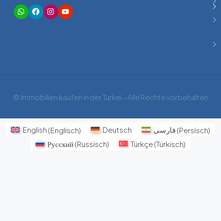
© Immobilien kaufen in der Türkei - Alle Rechte vorbehalten
English
(
Englisch
)
Deutsch
فارسی
(
Persisch
)
Русский
(
Russisch
)
Türkçe
(
Türkisch
)