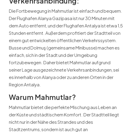
Verkehrsanbindung:
Die Fortbewegung in Mahmutlar ist einfach und bequem.
Der Flughafen Alanya Gazipasa ist nur 30 Minuten mit
dem Auto entfernt, und der Flughafen Antalya ist etwa 1,5
Stunden entfernt. Außerdem profitiert der Stadtteil von
einem gut entwickelten öffentlichen Verkehrssystem.
Busse und Dolmuş (gemeinsame Minibusse) machen es
einfach, sich in der Stadt und der Umgebung
fortzubewegen. Daher bietet Mahmutlar aufgrund
seiner Lage ausgezeichnete Verkehrsanbindungen, sei
es innerhalb von Alanya oder zu anderen Orten in der
Region Antalya.
Warum Mahmutlar?
Mahmutlar bietet die perfekte Mischung aus Leben an
der Küste und städtischem Komfort. Der Stadtteil liegt
nicht nur in der Nähe des Strandes und des
Stadtzentrums, sondern ist auch gut an