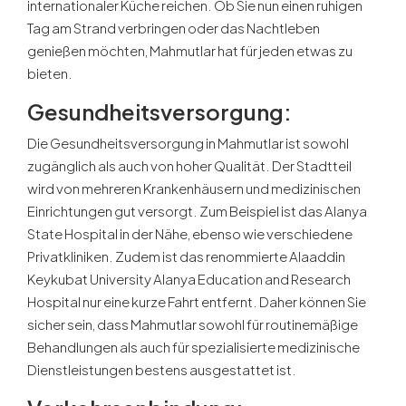
internationaler Küche reichen. Ob Sie nun einen ruhigen
Tag am Strand verbringen oder das Nachtleben
genießen möchten, Mahmutlar hat für jeden etwas zu
bieten.
Gesundheitsversorgung:
Die Gesundheitsversorgung in Mahmutlar ist sowohl
zugänglich als auch von hoher Qualität. Der Stadtteil
wird von mehreren Krankenhäusern und medizinischen
Einrichtungen gut versorgt. Zum Beispiel ist das Alanya
State Hospital in der Nähe, ebenso wie verschiedene
Privatkliniken. Zudem ist das renommierte Alaaddin
Keykubat University Alanya Education and Research
Hospital nur eine kurze Fahrt entfernt. Daher können Sie
sicher sein, dass Mahmutlar sowohl für routinemäßige
Behandlungen als auch für spezialisierte medizinische
Dienstleistungen bestens ausgestattet ist.