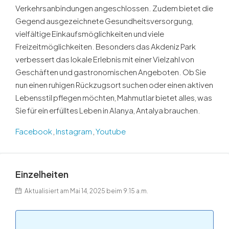
Verkehrsanbindungen angeschlossen. Zudem bietet die
Gegend ausgezeichnete Gesundheitsversorgung,
vielfältige Einkaufsmöglichkeiten und viele
Freizeitmöglichkeiten. Besonders das Akdeniz Park
verbessert das lokale Erlebnis mit einer Vielzahl von
Geschäften und gastronomischen Angeboten. Ob Sie
nun einen ruhigen Rückzugsort suchen oder einen aktiven
Lebensstil pflegen möchten, Mahmutlar bietet alles, was
Sie für ein erfülltes Leben in Alanya, Antalya brauchen.
Facebook
,
Instagram
,
Youtube
Einzelheiten
Aktualisiert am Mai 14, 2025 beim 9:15 a.m.