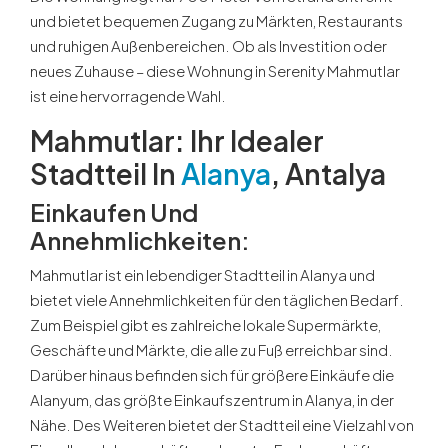
und bietet bequemen Zugang zu Märkten, Restaurants
und ruhigen Außenbereichen. Ob als Investition oder
neues Zuhause – diese Wohnung in Serenity Mahmutlar
ist eine hervorragende Wahl.
Mahmutlar: Ihr Idealer
Stadtteil In
Alanya
, Antalya
Einkaufen Und
Annehmlichkeiten:
Mahmutlar ist ein lebendiger Stadtteil in Alanya und
bietet viele Annehmlichkeiten für den täglichen Bedarf.
Zum Beispiel gibt es zahlreiche lokale Supermärkte,
Geschäfte und Märkte, die alle zu Fuß erreichbar sind.
Darüber hinaus befinden sich für größere Einkäufe die
Alanyum, das größte Einkaufszentrum in Alanya, in der
Nähe. Des Weiteren bietet der Stadtteil eine Vielzahl von