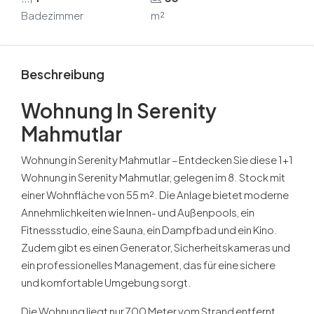
Badezimmer
m²
Beschreibung
Wohnung In Serenity
Mahmutlar
Wohnung in Serenity Mahmutlar – Entdecken Sie diese 1+1
Wohnung in Serenity Mahmutlar, gelegen im 8. Stock mit
einer Wohnfläche von 55 m². Die Anlage bietet moderne
Annehmlichkeiten wie Innen- und Außenpools, ein
Fitnessstudio, eine Sauna, ein Dampfbad und ein Kino.
Zudem gibt es einen Generator, Sicherheitskameras und
ein professionelles Management, das für eine sichere
und komfortable Umgebung sorgt.
Die Wohnung liegt nur 700 Meter vom Strand entfernt