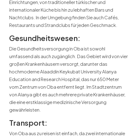
Einrichtungen, von traditioneller türkischer und
internationaler Küche bis hin zu lebhaften Bars und
Nachtclubs. In der Umgebung finden Sie auch Cafés,
Restaurants und Strandclubs für jeden Geschmack.
Gesundheitswesen
:
Die Gesundheitsversorgung in Oba ist sowohl
umfassend als auch zugänglich. Das Gebiet wird von vier
großen Krankenhäusern versorgt, darunter das
hochmoderne Alaaddin Keykubat University Alanya
Education and Research Hospital, das nur 650 Meter
vom Zentrum von Oba entfernt liegt. Im Stadtzentrum
von Alanya gibt es auch mehrere private Krankenhäuser,
die eine erstklassige medizinische Versorgung
gewährleisten.
Transport
:
Von Oba aus zu reisen ist einfach, da zwei internationale