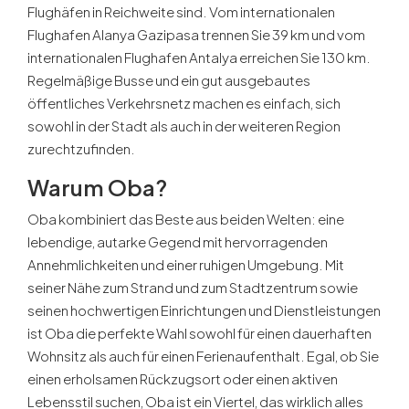
Flughäfen in Reichweite sind. Vom internationalen
Flughafen Alanya Gazipasa trennen Sie 39 km und vom
internationalen Flughafen Antalya erreichen Sie 130 km.
Regelmäßige Busse und ein gut ausgebautes
öffentliches Verkehrsnetz machen es einfach, sich
sowohl in der Stadt als auch in der weiteren Region
zurechtzufinden.
Warum Oba
?
Oba kombiniert das Beste aus beiden Welten: eine
lebendige, autarke Gegend mit hervorragenden
Annehmlichkeiten und einer ruhigen Umgebung. Mit
seiner Nähe zum Strand und zum Stadtzentrum sowie
seinen hochwertigen Einrichtungen und Dienstleistungen
ist Oba die perfekte Wahl sowohl für einen dauerhaften
Wohnsitz als auch für einen Ferienaufenthalt. Egal, ob Sie
einen erholsamen Rückzugsort oder einen aktiven
Lebensstil suchen, Oba ist ein Viertel, das wirklich alles