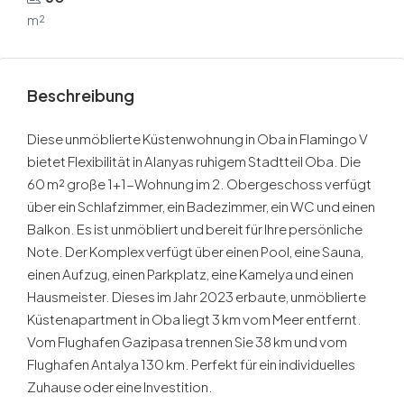
m²
Beschreibung
Diese unmöblierte Küstenwohnung in Oba in Flamingo V
bietet Flexibilität in Alanyas ruhigem Stadtteil Oba. Die
60 m² große 1+1-Wohnung im 2. Obergeschoss verfügt
über ein Schlafzimmer, ein Badezimmer, ein WC und einen
Balkon. Es ist unmöbliert und bereit für Ihre persönliche
Note. Der Komplex verfügt über einen Pool, eine Sauna,
einen Aufzug, einen Parkplatz, eine Kamelya und einen
Hausmeister. Dieses im Jahr 2023 erbaute, unmöblierte
Küstenapartment in Oba liegt 3 km vom Meer entfernt.
Vom Flughafen Gazipasa trennen Sie 38 km und vom
Flughafen Antalya 130 km. Perfekt für ein individuelles
Zuhause oder eine Investition.