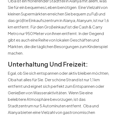
Oba ist ein florierender Stadtteil in Alanya mit allem, was
Sie für ein bequemes Leben benötigen. Eine Vielzahl von
kleinen Supermärkten erreichen Sie bequem zu Fuß und
das größte Einkaufszentrum in Alanya, Alanyum, ist nur 1,6
km entfernt. Für den Großeinkauf ist die Cash & Carry
Metro nur 950 Meter von Ihnen entfernt. In der Gegend
gibt es auch eine Reihe von lokalen Geschäften und
Märkten, die die täglichen Besorgungen zum Kinderspiel
machen.
Unterhaltung Und Freizeit
:
Egal, ob Sie sich entspannen oder aktiv bleiben möchten,
Oba hat alles für Sie. Der schöne Strand ist nur 1,1 km
entfernt und eignet sich perfekt zum Entspannen oder
Genießen von Wasseraktivitäten. Wenn Sie eine
belebtere Atmosphäre bevorzugen, ist das
Stadtzentrum nur 5 Autominuten entfernt. Oba und
Alanya bieten eine Vielzahl von gastronomischen