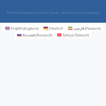
© Immobilien kaufen in der Türkei - Alle Rechte vorbehalten
English
(
Englisch
)
Deutsch
فارسی
(
Persisch
)
Русский
(
Russisch
)
Türkçe
(
Türkisch
)