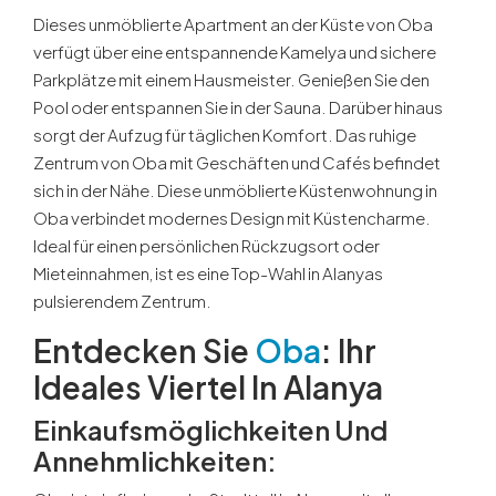
Dieses unmöblierte Apartment an der Küste von Oba
verfügt über eine entspannende Kamelya und sichere
Parkplätze mit einem Hausmeister. Genießen Sie den
Pool oder entspannen Sie in der Sauna. Darüber hinaus
sorgt der Aufzug für täglichen Komfort. Das ruhige
Zentrum von Oba mit Geschäften und Cafés befindet
sich in der Nähe. Diese unmöblierte Küstenwohnung in
Oba verbindet modernes Design mit Küstencharme.
Ideal für einen persönlichen Rückzugsort oder
Mieteinnahmen, ist es eine Top-Wahl in Alanyas
pulsierendem Zentrum.
Entdecken Sie
Oba
: Ihr
Ideales Viertel In Alanya
Einkaufsmöglichkeiten Und
Annehmlichkeiten
: