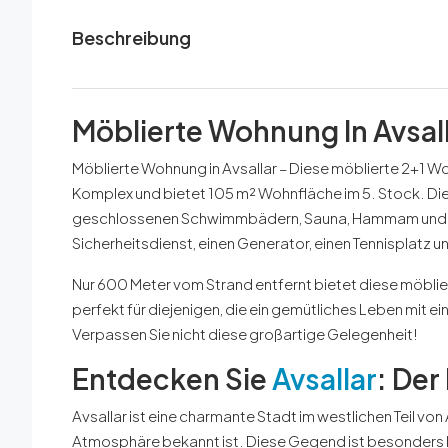
Beschreibung
Möblierte Wohnung In Avsal
Möblierte Wohnung in Avsallar – Diese möblierte 2+1 Wo
Komplex und bietet 105 m² Wohnfläche im 5. Stock. Di
geschlossenen Schwimmbädern, Sauna, Hammam und F
Sicherheitsdienst, einen Generator, einen Tennisplatz un
Nur 600 Meter vom Strand entfernt bietet diese möblie
perfekt für diejenigen, die ein gemütliches Leben mit
Verpassen Sie nicht diese großartige Gelegenheit!
Entdecken Sie
Avsallar
: Der
Avsallar ist eine charmante Stadt im westlichen Teil vo
Atmosphäre bekannt ist. Diese Gegend ist besonders bei