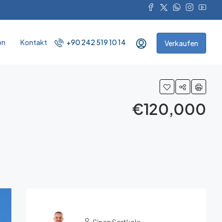
on
Kontakt
+90 242 519 10 14
Verkaufen
€120,000
Sinan Sertkale