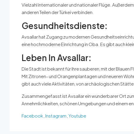
Vielzahl internationaler und nationaler Flüge. Außerde
anderen Teilen der Türkei verbinden.
Gesundheitsdienste:
Avsallar hat Zugang zu modernen Gesundheitseinrichtun
eine hochmoderne Einrichtung in Oba. Es gibt auch kleine
Leben In Avsallar:
Die Stadt ist bekannt für ihre sauberen, mit der Blaue
Mit Zitronen- und Orangenplantagen und neueren Wohn
gibt auch viele Aktivitäten, von archäologischen Stätt
Zusammengefasst ist Avsallar ein wunderbarer Ort zum
Annehmlichkeiten, schönen Umgebungen und einem ent
Facebook
,
Instagram
,
Youtube