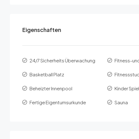
Eigenschaften
24/7 Sicherheits Überwachung
Fitness-un
Basketball Platz
Fitnessstu
Beheizter Innenpool
Kinder Spi
Fertige Eigentumsurkunde
Sauna