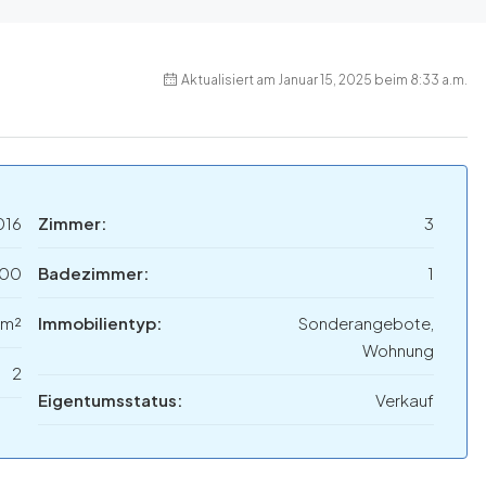
Aktualisiert am Januar 15, 2025 beim 8:33 a.m.
016
Zimmer:
3
000
Badezimmer:
1
 m²
Immobilientyp:
Sonderangebote,
Wohnung
2
Eigentumsstatus:
Verkauf