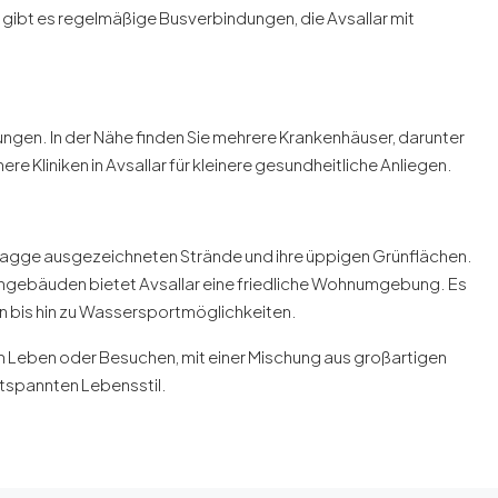
m gibt es regelmäßige Busverbindungen, die Avsallar mit
gen. In der Nähe finden Sie mehrere Krankenhäuser, darunter
re Kliniken in Avsallar für kleinere gesundheitliche Anliegen.
n Flagge ausgezeichneten Strände und ihre üppigen Grünflächen.
gebäuden bietet Avsallar eine friedliche Wohnumgebung. Es
en bis hin zu Wassersportmöglichkeiten.
 Leben oder Besuchen, mit einer Mischung aus großartigen
spannten Lebensstil.