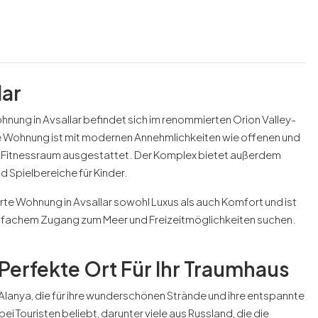
lar
hnung in Avsallar befindet sich im renommierten Orion Valley-
e Wohnung ist mit modernen Annehmlichkeiten wie offenen und
itnessraum ausgestattet. Der Komplex bietet außerdem
d Spielbereiche für Kinder.
rte Wohnung in Avsallar sowohl Luxus als auch Komfort und ist
 einfachem Zugang zum Meer und Freizeitmöglichkeiten suchen.
 Perfekte Ort Für Ihr Traumhaus
n Alanya, die für ihre wunderschönen Strände und ihre entspannte
 Touristen beliebt, darunter viele aus Russland, die die