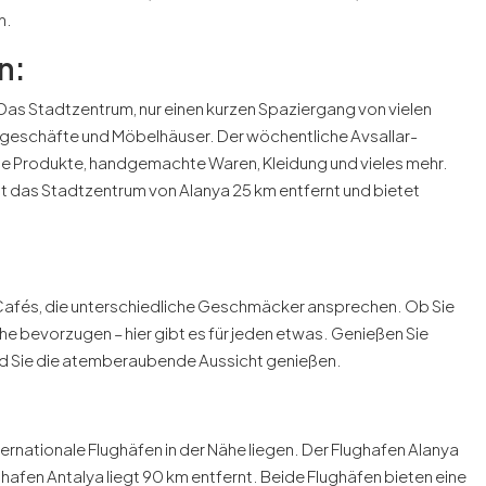
n.
n:
. Das Stadtzentrum, nur einen kurzen Spaziergang von vielen
sgeschäfte und Möbelhäuser. Der wöchentliche Avsallar-
kale Produkte, handgemachte Waren, Kleidung und vieles mehr.
gt das Stadtzentrum von Alanya 25 km entfernt und bietet
nd Cafés, die unterschiedliche Geschmäcker ansprechen. Ob Sie
che bevorzugen – hier gibt es für jeden etwas. Genießen Sie
end Sie die atemberaubende Aussicht genießen.
nternationale Flughäfen in der Nähe liegen. Der Flughafen Alanya
ghafen Antalya liegt 90 km entfernt. Beide Flughäfen bieten eine