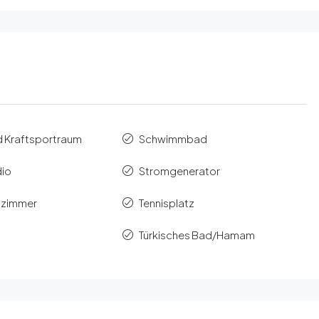
d Kraftsportraum
Schwimmbad
dio
Stromgenerator
elzimmer
Tennisplatz
Türkisches Bad/Hamam