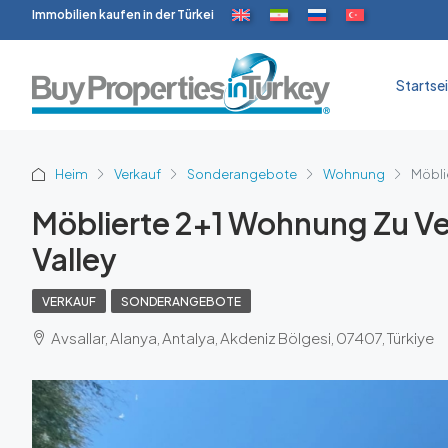
Immobilien kaufen in der Türkei
Startse
Heim
Verkauf
Sonderangebote
Wohnung
Möblie
Möblierte 2+1 Wohnung Zu Ver
Valley
VERKAUF
SONDERANGEBOTE
Avsallar, Alanya, Antalya, Akdeniz Bölgesi, 07407, Türkiye