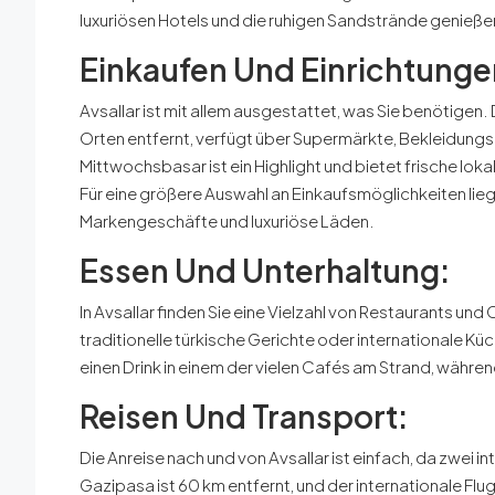
luxuriösen Hotels und die ruhigen Sandstrände genieße
Einkaufen Und Einrichtunge
Avsallar ist mit allem ausgestattet, was Sie benötigen
Orten entfernt, verfügt über Supermärkte, Bekleidung
Mittwochsbasar ist ein Highlight und bietet frische lo
Für eine größere Auswahl an Einkaufsmöglichkeiten lie
Markengeschäfte und luxuriöse Läden.
Essen Und Unterhaltung:
In Avsallar finden Sie eine Vielzahl von Restaurants u
traditionelle türkische Gerichte oder internationale Kü
einen Drink in einem der vielen Cafés am Strand, währ
Reisen Und Transport:
Die Anreise nach und von Avsallar ist einfach, da zwei i
Gazipasa ist 60 km entfernt, und der internationale Flu