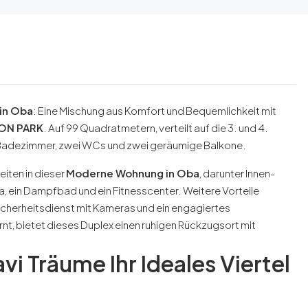
in Oba
: Eine Mischung aus Komfort und Bequemlichkeit mit
ON PARK
. Auf 99 Quadratmetern, verteilt auf die 3. und 4.
Badezimmer, zwei WCs und zwei geräumige Balkone.
iten in dieser
Moderne Wohnung in Oba
, darunter Innen-
a, ein Dampfbad und ein Fitnesscenter. Weitere Vorteile
cherheitsdienst mit Kameras und ein engagiertes
nt, bietet dieses Duplex einen ruhigen Rückzugsort mit
Kavi Träume Ihr Ideales Viertel