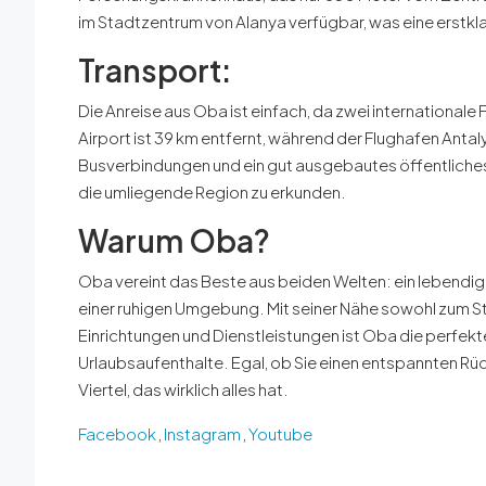
im Stadtzentrum von Alanya verfügbar, was eine erstk
Transport:
Die Anreise aus Oba ist einfach, da zwei internationale
Airport ist 39 km entfernt, während der Flughafen Antal
Busverbindungen und ein gut ausgebautes öffentliches
die umliegende Region zu erkunden.
Warum Oba?
Oba vereint das Beste aus beiden Welten: ein lebendig
einer ruhigen Umgebung. Mit seiner Nähe sowohl zum S
Einrichtungen und Dienstleistungen ist Oba die perfekt
Urlaubsaufenthalte. Egal, ob Sie einen entspannten Rüc
Viertel, das wirklich alles hat.
Facebook
,
Instagram
,
Youtube