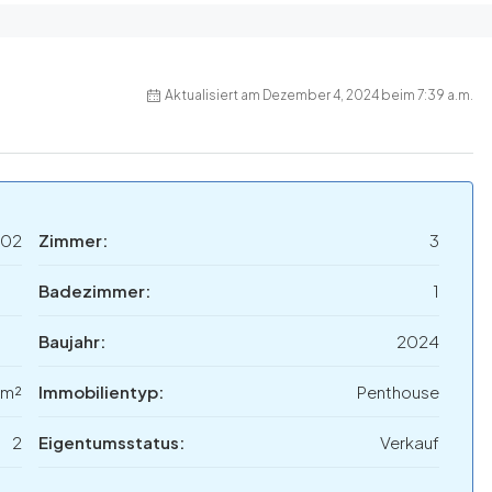
Aktualisiert am Dezember 4, 2024 beim 7:39 a.m.
02
Zimmer:
3
Badezimmer:
1
Baujahr:
2024
 m²
Immobilientyp:
Penthouse
2
Eigentumsstatus:
Verkauf