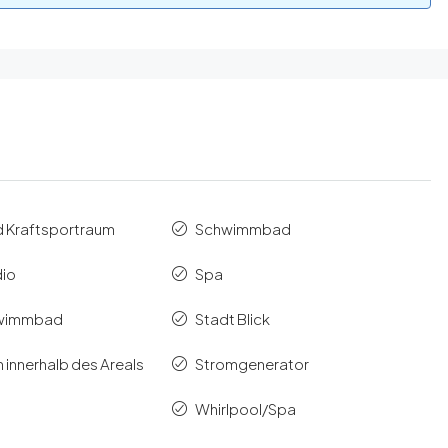
d Kraftsportraum
Schwimmbad
dio
Spa
hwimmbad
Stadt Blick
 innerhalb des Areals
Stromgenerator
Whirlpool/Spa