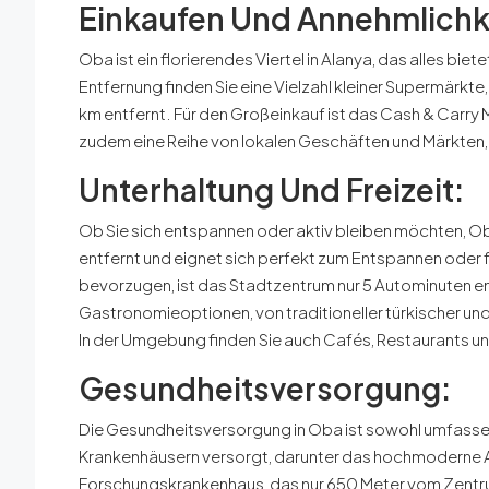
Einkaufen Und Annehmlichk
Oba ist ein florierendes Viertel in Alanya, das alles bie
Entfernung finden Sie eine Vielzahl kleiner Supermärkte,
km entfernt. Für den Großeinkauf ist das Cash & Carry 
zudem eine Reihe von lokalen Geschäften und Märkten,
Unterhaltung Und Freizeit:
Ob Sie sich entspannen oder aktiv bleiben möchten, Oba 
entfernt und eignet sich perfekt zum Entspannen oder 
bevorzugen, ist das Stadtzentrum nur 5 Autominuten ent
Gastronomieoptionen, von traditioneller türkischer und
In der Umgebung finden Sie auch Cafés, Restaurants u
Gesundheitsversorgung:
Die Gesundheitsversorgung in Oba ist sowohl umfassen
Krankenhäusern versorgt, darunter das hochmoderne A
Forschungskrankenhaus, das nur 650 Meter vom Zentrum 