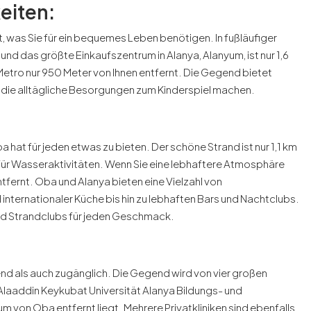
eiten:
tet, was Sie für ein bequemes Leben benötigen. In fußläufiger
 und das größte Einkaufszentrum in Alanya, Alanyum, ist nur 1,6
Metro nur 950 Meter von Ihnen entfernt. Die Gegend bietet
 die alltägliche Besorgungen zum Kinderspiel machen.
hat für jeden etwas zu bieten. Der schöne Strand ist nur 1,1 km
für Wasseraktivitäten. Wenn Sie eine lebhaftere Atmosphäre
fernt. Oba und Alanya bieten eine Vielzahl von
 internationaler Küche bis hin zu lebhaften Bars und Nachtclubs.
nd Strandclubs für jeden Geschmack.
d als auch zugänglich. Die Gegend wird von vier großen
laaddin Keykubat Universität Alanya Bildungs- und
von Oba entfernt liegt. Mehrere Privatkliniken sind ebenfalls