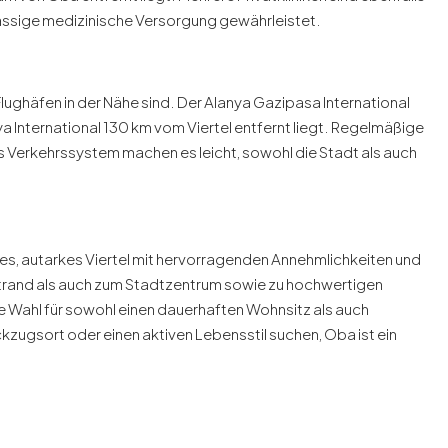
lassige medizinische Versorgung gewährleistet.
 Flughäfen in der Nähe sind. Der Alanya Gazipasa International
ya International 130 km vom Viertel entfernt liegt. Regelmäßige
 Verkehrssystem machen es leicht, sowohl die Stadt als auch
es, autarkes Viertel mit hervorragenden Annehmlichkeiten und
trand als auch zum Stadtzentrum sowie zu hochwertigen
e Wahl für sowohl einen dauerhaften Wohnsitz als auch
kzugsort oder einen aktiven Lebensstil suchen, Oba ist ein