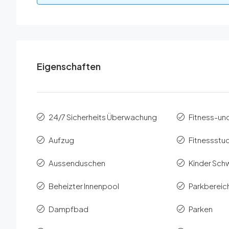
Eigenschaften
24/7 Sicherheits Überwachung
Fitness-un
Aufzug
Fitnessstu
Aussenduschen
Kinder Sc
Beheizter Innenpool
Parkbereich
Dampfbad
Parken