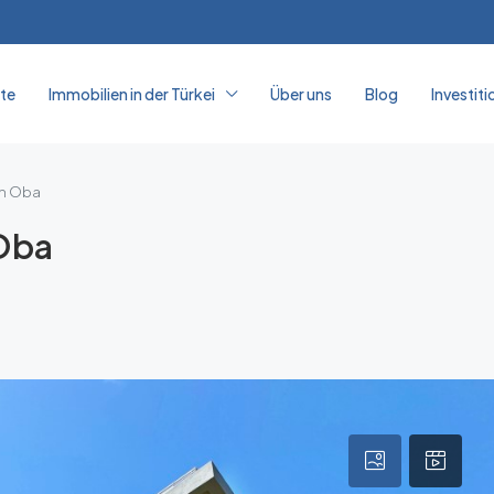
ite
Immobilien in der Türkei
Über uns
Blog
Investiti
in Oba
Oba