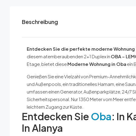
Beschreibung
Entdecken Sie die perfekte moderne Wohnung 
diesem atemberaubenden 2+1 Duplex in
OBA – LEM
Etage, bietet diese
Moderne Wohnung in Oba
ein 
Genießen Sie eine Vielzahl von Premium-Annehmlichke
und Außenpools, ein traditionelles Hamam, eine Saun
umfassen einen Generator, Außenparkplätze, 24/7 Si
Sicherheitspersonal. Nur 1350 Meter vom Meer entfer
leichtem Zugang zur Küste.
Entdecken Sie
Oba
: In 
In Alanya