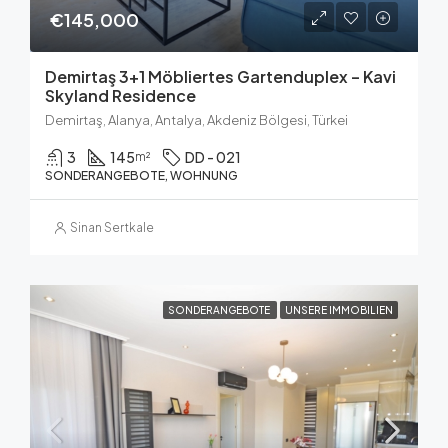
€145,000
Demirtaş 3+1 Möbliertes Gartenduplex – Kavi
Skyland Residence
Demirtaş, Alanya, Antalya, Akdeniz Bölgesi, Türkei
3
145
DD - 021
m²
SONDERANGEBOTE, WOHNUNG
Sinan Sertkale
SONDERANGEBOTE
UNSERE IMMOBILIEN