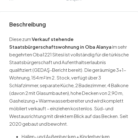
Beschreibung
Diese zum
Verkauf stehende
Staatsbürgerschaftswohnung in Oba Alanya
im sehr
begehrten Oba1221 Sitesi ist vollständig für die türkische
Staatsbürgerschaft und Aufenthaltserlaubnis
qualifiziert (GEDAŞ-Bericht bereit). Die geräumige 3+1-
Wohnung, 154 m² im 2. Stock, verfügt über 3
Schlafzimmer, separate Küche, 2 Badezimmer, 4 Balkone
(davon 2 mit Glasumbauten), hohe Decken von 2,90 m,
Gasheizung + Warmwasserbereiter und wird komplett
möbliert verkauft – einziehen kostenlos. Süd- und
Westausrichtung mit direktem Blick auf das Becken. Seit
2020 gebaut und bewohnt.
Hallen- und Außenbecken + Kinderbecken