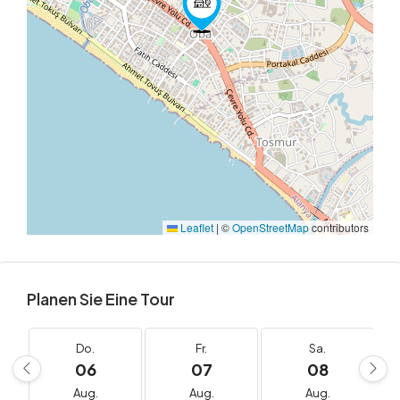
Leaflet
|
©
OpenStreetMap
contributors
Planen Sie Eine Tour
Do.
Fr.
Sa.
06
07
08
Aug.
Aug.
Aug.