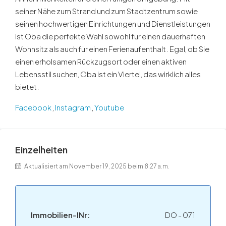
seiner Nähe zum Strand und zum Stadtzentrum sowie
seinen hochwertigen Einrichtungen und Dienstleistungen
ist Oba die perfekte Wahl sowohl für einen dauerhaften
Wohnsitz als auch für einen Ferienaufenthalt. Egal, ob Sie
einen erholsamen Rückzugsort oder einen aktiven
Lebensstil suchen, Oba ist ein Viertel, das wirklich alles
bietet.
Facebook
,
Instagram
,
Youtube
Einzelheiten
Aktualisiert am November 19, 2025 beim 8:27 a.m.
Immobilien-INr:
DO - 071