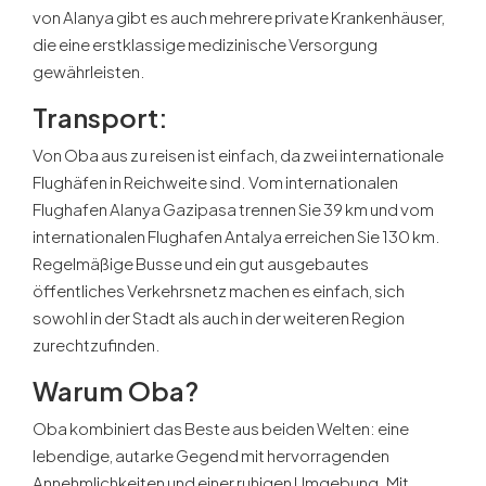
von Alanya gibt es auch mehrere private Krankenhäuser,
die eine erstklassige medizinische Versorgung
gewährleisten.
Transport
:
Von Oba aus zu reisen ist einfach, da zwei internationale
Flughäfen in Reichweite sind. Vom internationalen
Flughafen Alanya Gazipasa trennen Sie 39 km und vom
internationalen Flughafen Antalya erreichen Sie 130 km.
Regelmäßige Busse und ein gut ausgebautes
öffentliches Verkehrsnetz machen es einfach, sich
sowohl in der Stadt als auch in der weiteren Region
zurechtzufinden.
Warum Oba
?
Oba kombiniert das Beste aus beiden Welten: eine
lebendige, autarke Gegend mit hervorragenden
Annehmlichkeiten und einer ruhigen Umgebung. Mit