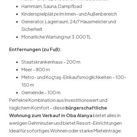
Hammam, Sauna, Dampfbad
Kinderspielplätze im Innen- und Außenbereich
Generator, Lagerraum, 24/7 Hausmeister und
Sicherheit
Monatliche Wartung nur 3.000 TL
Entfernungen (zu Fuß):
Staatskrankenhaus – 200 m
Meer – 800 m
Metro- und Koçtaş-Einkaufsmöglichkeiten – 100–
150 m
Gemeinde – 100 m
Perfekte Kombination aus Investitionswert und
täglichem Komfort – diese
bürgerschaftliche
Wohnung zum Verkauf in Oba Alanya
bietet alles in
wenigen Gehminuten und bietet Resort-Einrichtungen.
Ideal für sofortiges Wohnen oder starke Mieteinträge.