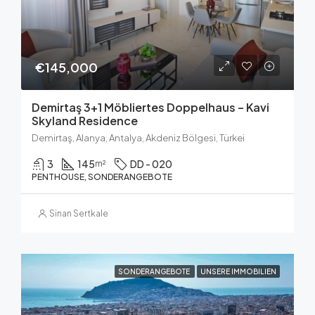
€145,000
Demirtaş 3+1 Möbliertes Doppelhaus – Kavi
Skyland Residence
Demirtaş, Alanya, Antalya, Akdeniz Bölgesi, Türkei
3
145
DD - 020
m²
PENTHOUSE, SONDERANGEBOTE
Sinan Sertkale
SONDERANGEBOTE
UNSERE IMMOBILIEN