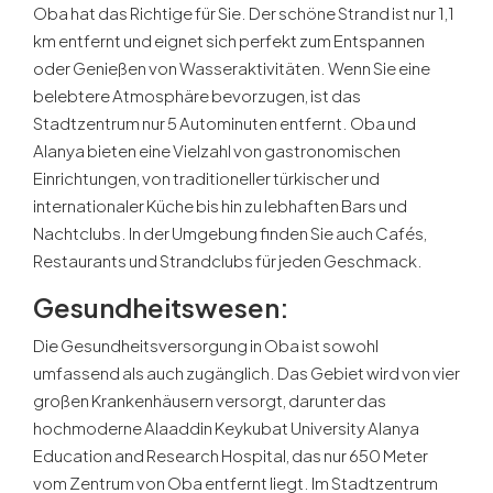
Oba hat das Richtige für Sie. Der schöne Strand ist nur 1,1
km entfernt und eignet sich perfekt zum Entspannen
oder Genießen von Wasseraktivitäten. Wenn Sie eine
belebtere Atmosphäre bevorzugen, ist das
Stadtzentrum nur 5 Autominuten entfernt. Oba und
Alanya bieten eine Vielzahl von gastronomischen
Einrichtungen, von traditioneller türkischer und
internationaler Küche bis hin zu lebhaften Bars und
Nachtclubs. In der Umgebung finden Sie auch Cafés,
Restaurants und Strandclubs für jeden Geschmack.
Gesundheitswesen
:
Die Gesundheitsversorgung in Oba ist sowohl
umfassend als auch zugänglich. Das Gebiet wird von vier
großen Krankenhäusern versorgt, darunter das
hochmoderne Alaaddin Keykubat University Alanya
Education and Research Hospital, das nur 650 Meter
vom Zentrum von Oba entfernt liegt. Im Stadtzentrum