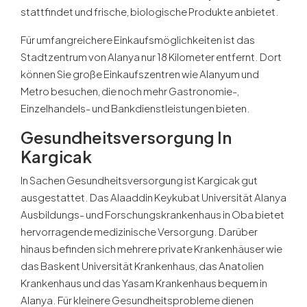
stattfindet und frische, biologische Produkte anbietet.
Für umfangreichere Einkaufsmöglichkeiten ist das
Stadtzentrum von Alanya nur 18 Kilometer entfernt. Dort
können Sie große Einkaufszentren wie Alanyum und
Metro besuchen, die noch mehr Gastronomie-,
Einzelhandels- und Bankdienstleistungen bieten.
Gesundheitsversorgung In
Kargicak
In Sachen Gesundheitsversorgung ist Kargicak gut
ausgestattet. Das Alaaddin Keykubat Universität Alanya
Ausbildungs- und Forschungskrankenhaus in Oba bietet
hervorragende medizinische Versorgung. Darüber
hinaus befinden sich mehrere private Krankenhäuser wie
das Baskent Universität Krankenhaus, das Anatolien
Krankenhaus und das Yasam Krankenhaus bequem in
Alanya. Für kleinere Gesundheitsprobleme dienen