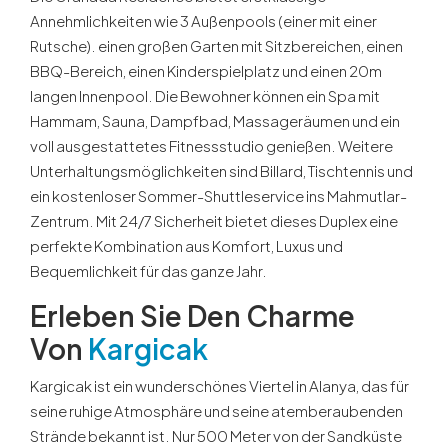
Annehmlichkeiten wie 3 Außenpools (einer mit einer
Rutsche). einen großen Garten mit Sitzbereichen, einen
BBQ-Bereich, einen Kinderspielplatz und einen 20m
langen Innenpool. Die Bewohner können ein Spa mit
Hammam, Sauna, Dampfbad, Massageräumen und ein
voll ausgestattetes Fitnessstudio genießen. Weitere
Unterhaltungsmöglichkeiten sind Billard, Tischtennis und
ein kostenloser Sommer-Shuttleservice ins Mahmutlar-
Zentrum. Mit 24/7 Sicherheit bietet dieses Duplex eine
perfekte Kombination aus Komfort, Luxus und
Bequemlichkeit für das ganze Jahr.
Erleben Sie Den Charme
Von
Kargicak
Kargicak ist ein wunderschönes Viertel in Alanya, das für
seine ruhige Atmosphäre und seine atemberaubenden
Strände bekannt ist. Nur 500 Meter von der Sandküste