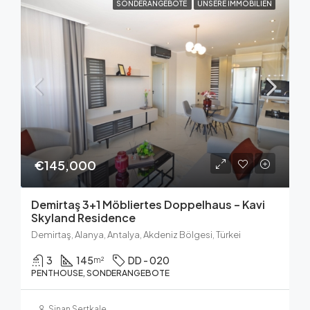
SONDERANGEBOTE
UNSERE IMMOBILIEN
€145,000
Demirtaş 3+1 Möbliertes Doppelhaus – Kavi
Skyland Residence
Demirtaş, Alanya, Antalya, Akdeniz Bölgesi, Türkei
3
145
DD - 020
m²
PENTHOUSE, SONDERANGEBOTE
Sinan Sertkale