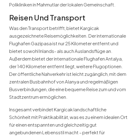
Polikliniken in Mahmutlar der lokalen Gemeinschaft.
Reisen Und Transport
Was den Transport betrifft, bietet Kargicak
ausgezeichnete Reisemöglichkeiten. Der internationale
Flughafen Gazipasa ist nur 25 Kilometer entfernt und
bietet sowohl Inlands- als auch Auslandsflüge an.
Außerdem bietet der internationale Flughafen Antalya,
der 140 Kilometer entfernt liegt, weitere Flugoptionen.
Der öffentliche Nahverkehr ist leicht zugänglich, mit dem
zentralen Busbahnhof von Alanya und regelmäßigen
Busverbindungen, die eine bequeme Reise zum und vom
Stadtzentrum ermöglichen.
Insgesamt verbindet Kargicak landschaftliche
Schönheit mit Praktikabilität, was es zu einem idealen Ort
für einen entspannten und gleichzeitig gut
angebundenen Lebensstil macht – perfekt für