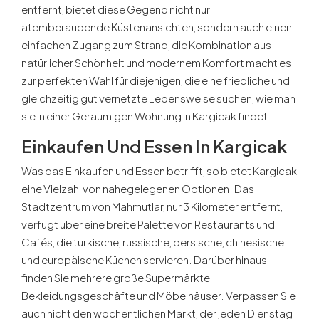
entfernt, bietet diese Gegend nicht nur
atemberaubende Küstenansichten, sondern auch einen
einfachen Zugang zum Strand, die Kombination aus
natürlicher Schönheit und modernem Komfort macht es
zur perfekten Wahl für diejenigen, die eine friedliche und
gleichzeitig gut vernetzte Lebensweise suchen, wie man
sie in einer Geräumigen Wohnung in Kargicak findet.
Einkaufen Und Essen In Kargicak
Was das Einkaufen und Essen betrifft, so bietet Kargicak
eine Vielzahl von nahegelegenen Optionen. Das
Stadtzentrum von Mahmutlar, nur 3 Kilometer entfernt,
verfügt über eine breite Palette von Restaurants und
Cafés, die türkische, russische, persische, chinesische
und europäische Küchen servieren. Darüber hinaus
finden Sie mehrere große Supermärkte,
Bekleidungsgeschäfte und Möbelhäuser. Verpassen Sie
auch nicht den wöchentlichen Markt, der jeden Dienstag