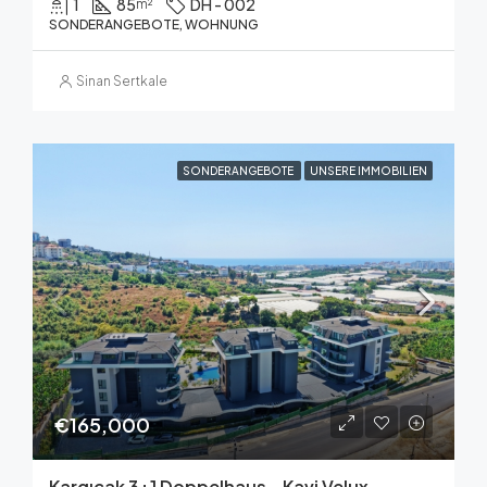
1
85
DH - 002
m²
SONDERANGEBOTE, WOHNUNG
Sinan Sertkale
SONDERANGEBOTE
UNSERE IMMOBILIEN
€165,000
Kargıcak 3+1 Doppelhaus – Kavi Velux