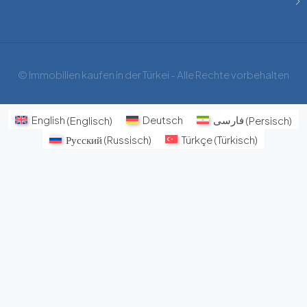
© Immobilien kaufen in der Türkei - Alle Rechte vorbehalten
English
(
Englisch
)
Deutsch
فارسی
(
Persisch
)
Русский
(
Russisch
)
Türkçe
(
Türkisch
)