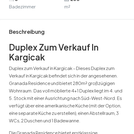
Badezimmer
m²
Beschreibung
Duplex Zum Verkauf In
Kargicak
Duplex zum Verkauf in Kargicak – Dieses Duplex zum
Verkauf in Kargicak befindet sich in der angesehenen.
Granada Residence und bietet 280m² großzügigen
Wohnraum. Das voll möblierte 4+1 Duplex liegt im 4. und
5. Stock mit einer Ausrichtung nach Süd-West-Nord. Es
verfügt über eine amerikanische Küche (mit der Option,
eine separate Küche zu erstellen), einen Abstellraum, 3
WCs, 2 Duschen und 1 Badewanne.
Die Granada Residence bietet erstklassige