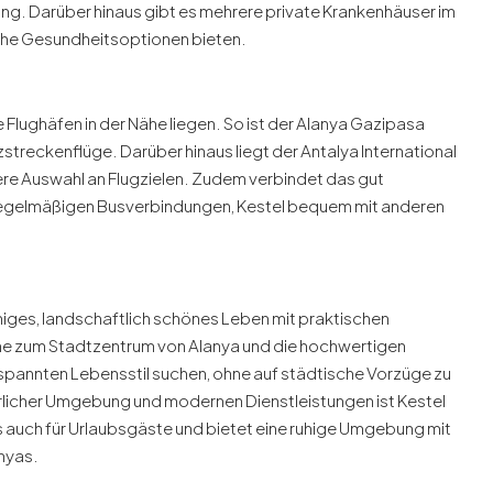
ung. Darüber hinaus gibt es mehrere private Krankenhäuser im
che Gesundheitsoptionen bieten.
le Flughäfen in der Nähe liegen. So ist der Alanya Gazipasa
rzstreckenflüge. Darüber hinaus liegt der Antalya International
itere Auswahl an Flugzielen. Zudem verbindet das gut
 regelmäßigen Busverbindungen, Kestel bequem mit anderen
iges, landschaftlich schönes Leben mit praktischen
ähe zum Stadtzentrum von Alanya und die hochwertigen
ntspannten Lebensstil suchen, ohne auf städtische Vorzüge zu
ürlicher Umgebung und modernen Dienstleistungen ist Kestel
 auch für Urlaubsgäste und bietet eine ruhige Umgebung mit
nyas.