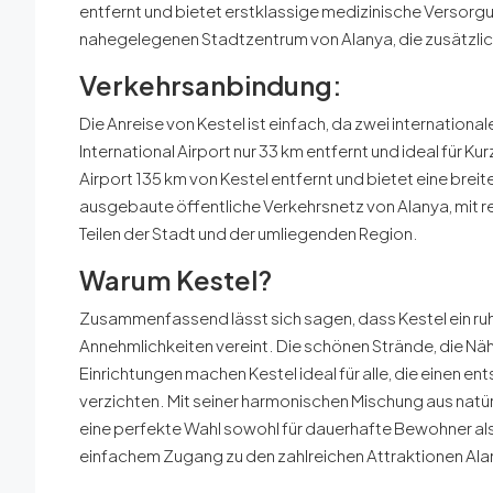
entfernt und bietet erstklassige medizinische Versorg
nahegelegenen Stadtzentrum von Alanya, die zusätzli
Verkehrsanbindung:
Die Anreise von Kestel ist einfach, da zwei internationa
International Airport nur 33 km entfernt und ideal für Ku
Airport 135 km von Kestel entfernt und bietet eine bre
ausgebaute öffentliche Verkehrsnetz von Alanya, mit
Teilen der Stadt und der umliegenden Region.
Warum Kestel?
Zusammenfassend lässt sich sagen, dass Kestel ein ruh
Annehmlichkeiten vereint. Die schönen Strände, die N
Einrichtungen machen Kestel ideal für alle, die einen e
verzichten. Mit seiner harmonischen Mischung aus nat
eine perfekte Wahl sowohl für dauerhafte Bewohner als
einfachem Zugang zu den zahlreichen Attraktionen Ala