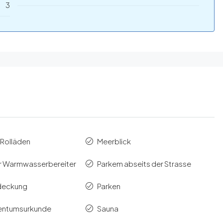
3
 Rolläden
Meerblick
er Warmwasserbereiter
Parkem abseits der Strasse
deckung
Parken
gentumsurkunde
Sauna