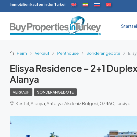
Immobilien kaufen in der Türkei
Startse
Heim
Verkauf
Penthouse
Sonderangebote
Elis
Elisya Residence – 2+1 Duplex
Alanya
VERKAUF
SONDERANGEBOTE
Kestel, Alanya, Antalya, Akdeniz Bölgesi, 07460, Türkiye