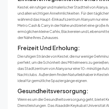
Kestel, ein ruhiger und malerischer Stadtteil von Alanya
und allen wichtigen Annehmlichkeiten. Für den täglichen
während das Haupt-Einkaufszentrum Alanyum nur eine ku
Metro Cash & Carry in der Nähe und bietet eine große
ermöglichen kleine Cafés, Bäckereien und Lebensmittell
der Nähe Ihres Zuhauses.
Freizeit Und Erholung:
Die ruhigen Strände von Kestel, die nur wenige Gehminu
perfekt, um die Schönheit des Mittelmeers zu genießen
das Stadtzentrum von Alanya nur eine 10-minütige Autof
Nachtclubs. Außerdem finden Naturliebhaber in Kestel 
ideal für gemütliche Spaziergänge eignen.
Gesundheitsversorgung:
Wenn es um die Gesundheitsversorgung geht, bietet 
Dienstleistungen. Das Alaaddin Keykubat Universität A