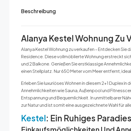
Beschreibung
Alanya Kestel Wohnung Zu 
Alanya Kestel Wohnung zu verkaufen – Entdecken Sie das 
Residence. Diese vollmöblierte Wohnung erstreckt sic
und 2 Balkone. Genießen Sie erstklassige Annehmlichkei
einen Stellplatz. Nur 650 Meter vom Meer entfernt, idea
Erleben Sie luxuriöses Wohnen in diesem 2+1 Duplex in d
Annehmlichkeiten wie Sauna, Außenpool und Fitnesscen
Entspannung und Bequemlichkeit. In unmittelbarer Näh
zur Natur und ist somit eine ausgezeichnete Wahl für a
Kestel
:
Ein Ruhiges Paradies
Einkaufsmöglichkeiten Und Ann