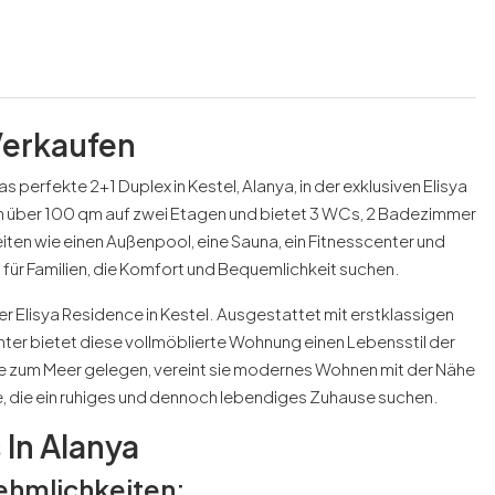
Verkaufen
perfekte 2+1 Duplex in Kestel, Alanya, in der exklusiven Elisya
h über 100 qm auf zwei Etagen und bietet 3 WCs, 2 Badezimmer
ten wie einen Außenpool, eine Sauna, ein Fitnesscenter und
l für Familien, die Komfort und Bequemlichkeit suchen.
er Elisya Residence in Kestel. Ausgestattet mit erstklassigen
ter bietet diese vollmöblierte Wohnung einen Lebensstil der
e zum Meer gelegen, vereint sie modernes Wohnen mit der Nähe
lle, die ein ruhiges und dennoch lebendiges Zuhause suchen.
 In Alanya
ehmlichkeiten: