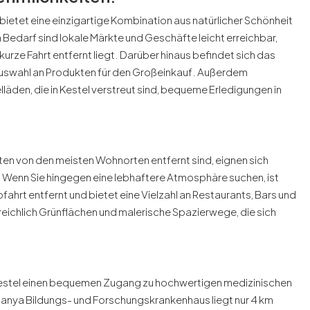
, bietet eine einzigartige Kombination aus natürlicher Schönheit
 Bedarf sind lokale Märkte und Geschäfte leicht erreichbar,
rze Fahrt entfernt liegt. Darüber hinaus befindet sich das
 Auswahl an Produkten für den Großeinkauf. Außerdem
äden, die in Kestel verstreut sind, bequeme Erledigungen in
ten von den meisten Wohnorten entfernt sind, eignen sich
, Wenn Sie hingegen eine lebhaftere Atmosphäre suchen, ist
ahrt entfernt und bietet eine Vielzahl an Restaurants, Bars und
reichlich Grünflächen und malerische Spazierwege, die sich
Kestel einen bequemen Zugang zu hochwertigen medizinischen
lanya Bildungs- und Forschungskrankenhaus liegt nur 4 km