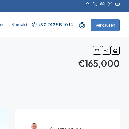
on
Kontakt
+90 242 519 10 14
Verkaufen
€165,000
Sinan Sertkale