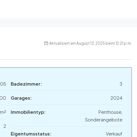
Aktualisiert am August 13, 2025 beim 12:21 p.m.
005
Badezimmer:
3
000
Garages:
2024
 m²
Immobilientyp:
Penthouse,
Sonderangebote
2
Eigentumsstatus:
Verkauf