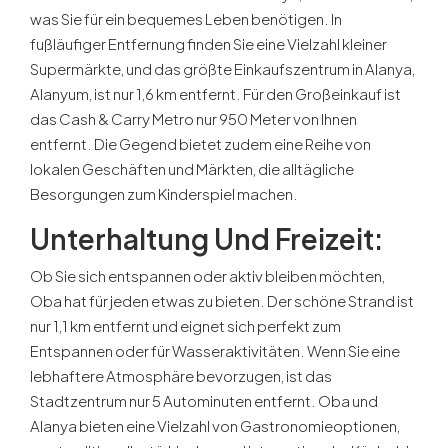
was Sie für ein bequemes Leben benötigen. In
fußläufiger Entfernung finden Sie eine Vielzahl kleiner
Supermärkte, und das größte Einkaufszentrum in Alanya,
Alanyum, ist nur 1,6 km entfernt. Für den Großeinkauf ist
das Cash & Carry Metro nur 950 Meter von Ihnen
entfernt. Die Gegend bietet zudem eine Reihe von
lokalen Geschäften und Märkten, die alltägliche
Besorgungen zum Kinderspiel machen.
Unterhaltung Und Freizeit:
Ob Sie sich entspannen oder aktiv bleiben möchten,
Oba hat für jeden etwas zu bieten. Der schöne Strand ist
nur 1,1 km entfernt und eignet sich perfekt zum
Entspannen oder für Wasseraktivitäten. Wenn Sie eine
lebhaftere Atmosphäre bevorzugen, ist das
Stadtzentrum nur 5 Autominuten entfernt. Oba und
Alanya bieten eine Vielzahl von Gastronomieoptionen,