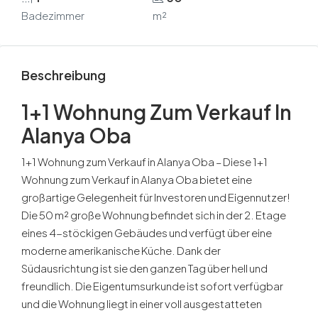
Badezimmer
m²
Beschreibung
1+1 Wohnung Zum Verkauf In
Alanya Oba
1+1 Wohnung zum Verkauf in Alanya Oba – Diese 1+1
Wohnung zum Verkauf in Alanya Oba bietet eine
großartige Gelegenheit für Investoren und Eigennutzer!
Die 50 m² große Wohnung befindet sich in der 2. Etage
eines 4-stöckigen Gebäudes und verfügt über eine
moderne amerikanische Küche. Dank der
Südausrichtung ist sie den ganzen Tag über hell und
freundlich. Die Eigentumsurkunde ist sofort verfügbar
und die Wohnung liegt in einer voll ausgestatteten