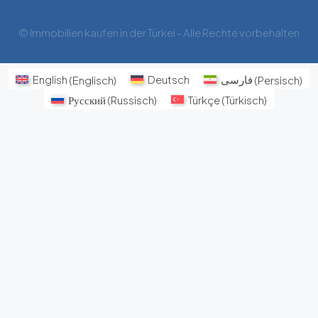
© Immobilien kaufen in der Türkei - Alle Rechte vorbehalten
English
(
Englisch
)
Deutsch
فارسی
(
Persisch
)
Русский
(
Russisch
)
Türkçe
(
Türkisch
)