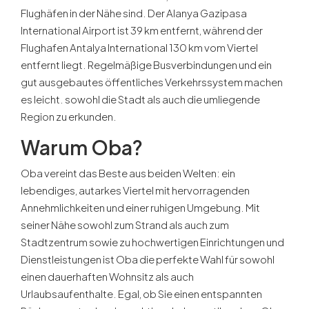
Flughäfen in der Nähe sind. Der Alanya Gazipasa
International Airport ist 39 km entfernt, während der
Flughafen Antalya International 130 km vom Viertel
entfernt liegt. Regelmäßige Busverbindungen und ein
gut ausgebautes öffentliches Verkehrssystem machen
es leicht. sowohl die Stadt als auch die umliegende
Region zu erkunden.
Warum Oba?
Oba vereint das Beste aus beiden Welten: ein
lebendiges, autarkes Viertel mit hervorragenden
Annehmlichkeiten und einer ruhigen Umgebung. Mit
seiner Nähe sowohl zum Strand als auch zum
Stadtzentrum sowie zu hochwertigen Einrichtungen und
Dienstleistungen ist Oba die perfekte Wahl für sowohl
einen dauerhaften Wohnsitz als auch
Urlaubsaufenthalte. Egal, ob Sie einen entspannten