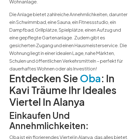
Wohnanlage.
Die Anlage bietet zahlreiche Annehmlichkeiten, darunter
ein Schwimmbad, eine Sauna, ein Fitnessstudio, ein
Dampfbad, Grillplätze, Spielplätze, einen Aufzug und
eine gepflegte Gartenanlage. Zudem gibt es
gesicherten Zugang und einen Hausmeisterservice. Die
Wohnung liegt in einer idealen Lage, nahe Märkten,
Schulen und öffentlichen Verkehrsmitteln – perfekt für
dauerhaftes Wohnen oder als Investition!
Entdecken Sie
Oba
: In
Kavi Träume Ihr Ideales
Viertel In Alanya
Einkaufen Und
Annehmlichkeiten:
Oba ist ein florierendes Viertel in Alanya, das alles bietet,