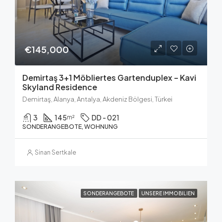
€145,000
Demirtaş 3+1 Möbliertes Gartenduplex – Kavi
Skyland Residence
Demirtaş, Alanya, Antalya, Akdeniz Bölgesi, Türkei
3
145
DD - 021
m²
SONDERANGEBOTE, WOHNUNG
Sinan Sertkale
SONDERANGEBOTE
UNSERE IMMOBILIEN