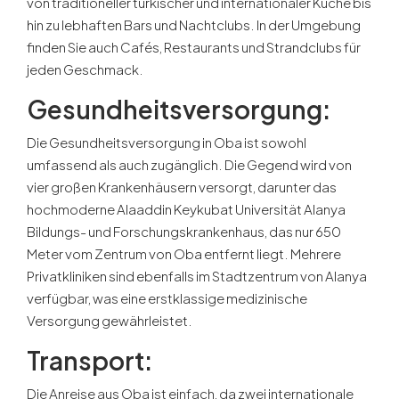
von traditioneller türkischer und internationaler Küche bis
hin zu lebhaften Bars und Nachtclubs. In der Umgebung
finden Sie auch Cafés, Restaurants und Strandclubs für
jeden Geschmack.
Gesundheitsversorgung:
Die Gesundheitsversorgung in Oba ist sowohl
umfassend als auch zugänglich. Die Gegend wird von
vier großen Krankenhäusern versorgt, darunter das
hochmoderne Alaaddin Keykubat Universität Alanya
Bildungs- und Forschungskrankenhaus, das nur 650
Meter vom Zentrum von Oba entfernt liegt. Mehrere
Privatkliniken sind ebenfalls im Stadtzentrum von Alanya
verfügbar, was eine erstklassige medizinische
Versorgung gewährleistet.
Transport:
Die Anreise aus Oba ist einfach, da zwei internationale