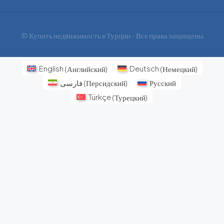
© Купить недвижимость в Турции - Все права защищены
English
(
Английский
)
Deutsch
(
Немецкий
)
فارسی
(
Персидский
)
Русский
Türkçe
(
Турецкий
)