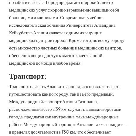
позаботится о вас. Город предлагает широкий спектр
медицинских услуг с хорошо зарекомендовавшими себя
больницами и клиниками. Современная учебно-
исследовательская больница Университета Алааддина
Кейкубата в Алании является одним из ведущих
медицинских центров города. Кроме того, по всему городу
есть множество частных больниц и медицинских центров,
обеспечивающих доступ к высококачественной
медицинской помощи в любое время.
Транспорт:
Транспортная сеть Аланьи отличная, что позволяет легко
путешествовать как по городу, так и за его пределами.
Международный аэропорт Аланьи Газипаша,
расположенный всего в 39 км, служит главными воротами
города, предлагая как внутренние, так и международные
рейсы. Международный аэропорт Анталии также находится
в пределах досягаемости в 130 км, что обеспечивает