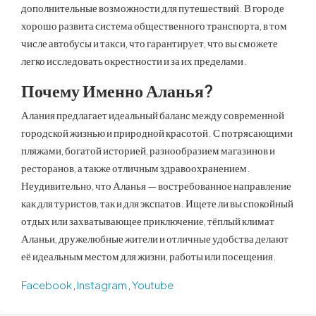
дополнительные возможности для путешествий. В городе
хорошо развита система общественного транспорта, в том
числе автобусы и такси, что гарантирует, что вы сможете
легко исследовать окрестности и за их пределами.
Почему Именно Аланья?
Алания предлагает идеальный баланс между современной
городской жизнью и природной красотой. С потрясающими
пляжами, богатой историей, разнообразием магазинов и
ресторанов, а также отличным здравоохранением.
Неудивительно, что Аланья — востребованное направление
как для туристов, так и для экспатов. Ищете ли вы спокойный
отдых или захватывающее приключение, тёплый климат
Аланьи, дружелюбные жители и отличные удобства делают
её идеальным местом для жизни, работы или посещения.
Facebook
,
Instagram
,
Youtube