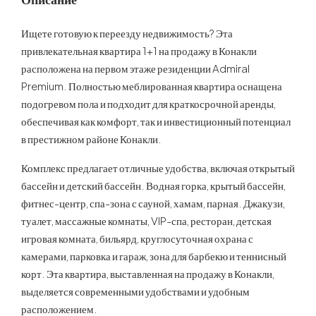
Ищете готовую к переезду недвижимость? Эта
привлекательная квартира 1+1 на продажу в Конакли
расположена на первом этаже резиденции Admiral
Premium. Полностью меблированная квартира оснащена
подогревом пола и подходит для краткосрочной аренды,
обеспечивая как комфорт, так и инвестиционный потенциал
в престижном районе Конакли.
Комплекс предлагает отличные удобства, включая открытый
бассейн и детский бассейн. Водная горка, крытый бассейн,
фитнес-центр, спа-зона с сауной, хамам, парная. Джакузи,
туалет, массажные комнаты, VIP-спа, ресторан, детская
игровая комната, бильярд, круглосуточная охрана с
камерами, парковка и гараж, зона для барбекю и теннисный
корт. Эта квартира, выставленная на продажу в Конакли,
выделяется современными удобствами и удобным
расположением.