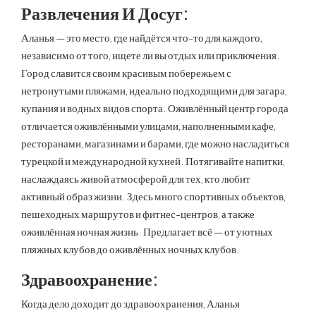
Развлечения И Досуг:
Аланья — это место, где найдётся что-то для каждого,
независимо от того, ищете ли вы отдых или приключения.
Город славится своим красивым побережьем с
нетронутыми пляжами, идеально подходящими для загара,
купания и водных видов спорта. Оживлённый центр города
отличается оживлёнными улицами, наполненными кафе,
ресторанами, магазинами и барами, где можно насладиться
турецкой и международной кухней. Потягивайте напитки,
наслаждаясь живой атмосферой для тех, кто любит
активный образ жизни. Здесь много спортивных объектов,
пешеходных маршрутов и фитнес-центров, а также
оживлённая ночная жизнь. Предлагает всё — от уютных
пляжных клубов до оживлённых ночных клубов.
Здравоохранение:
Когда дело доходит до здравоохранения, Аланья