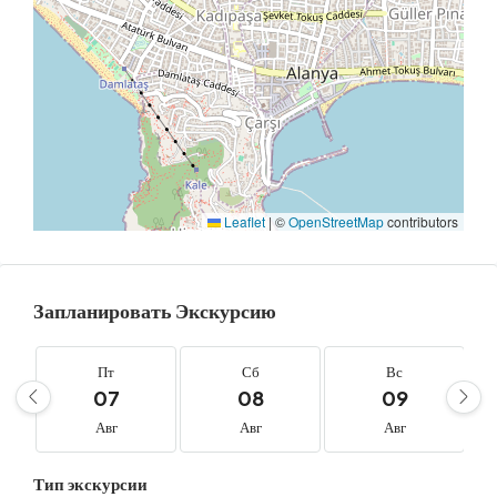
Leaflet
|
©
OpenStreetMap
contributors
Запланировать Экскурсию
Пт
Сб
Вс
07
08
09
Авг
Авг
Авг
Тип экскурсии