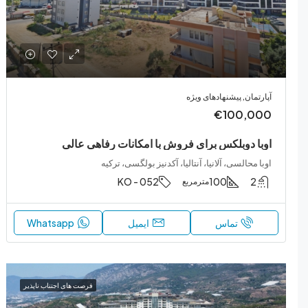
آپارتمان, پیشنهادهای ویژه
€100,000
اوبا دوبلکس برای فروش با امکانات رفاهی عالی
اوبا محالسی، آلانیا، آنتالیا، آکدنیز بولگسی، ترکیه
KO - 052
100
2
مترمربع
تماس
ایمیل
Whatsapp
فرصت های اجتناب ناپذیر