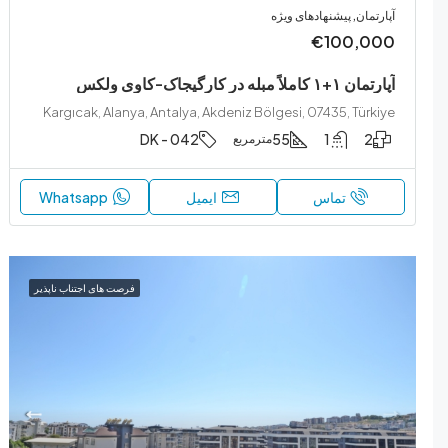
آپارتمان, پیشنهادهای ویژه
€100,000
آپارتمان ۱+۱ کاملاً مبله در کارگیجاک-کاوی ولکس
Kargıcak, Alanya, Antalya, Akdeniz Bölgesi, 07435, Türkiye
DK - 042
55
1
2
مترمربع
تماس
ایمیل
Whatsapp
فرصت های اجتناب ناپذیر