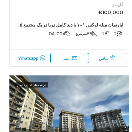
آپارتمان
€100,000
آپارتمان مبله لوکس ۱+۱ با دید کامل دریا در یک مجتمع ۵ ستاره
DA-004
55
1
2
مترمربع
تماس
ایمیل
Whatsapp
فرصت های اجتناب ناپذیر