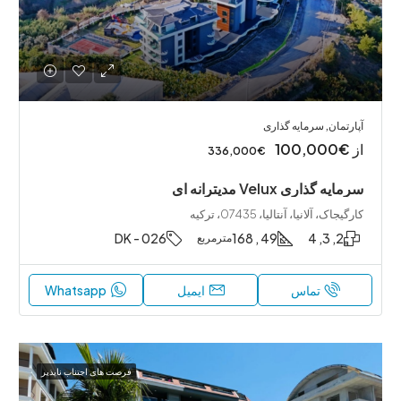
آپارتمان, سرمایه‌ گذاری
از
€100,000
€336,000
سرمایه گذاری Velux مدیترانه ای
کارگیجاک، آلانیا، آنتالیا، 07435، ترکیه
DK - 026
49 , 168
2, 3, 4
مترمربع
تماس
ایمیل
Whatsapp
فرصت های اجتناب ناپذیر