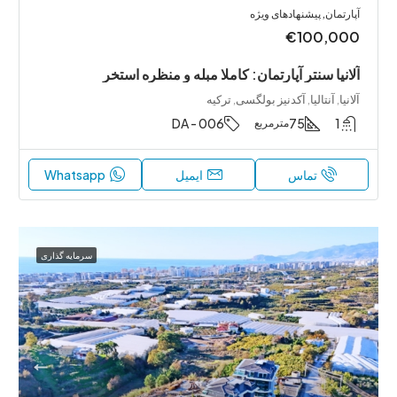
آپارتمان, پیشنهادهای ویژه
€100,000
آلانیا سنتر آپارتمان: کاملا مبله و منظره استخر
آلانیا, آنتالیا, آکدنیز بولگسی, ترکیه
DA - 006
75
1
مترمربع
تماس
ایمیل
Whatsapp
سرمایه‌ گذاری