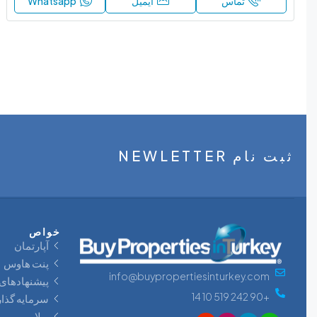
تماس
ایمیل
Whatsapp
ثبت نام NEWLETTER
خواص
آپارتمان
پنت‌ هاوس
info@buypropertiesinturkey.com
پیشنهادهای وی
+90 242 519 10 14
سرمایه‌ گذاری
ویلا