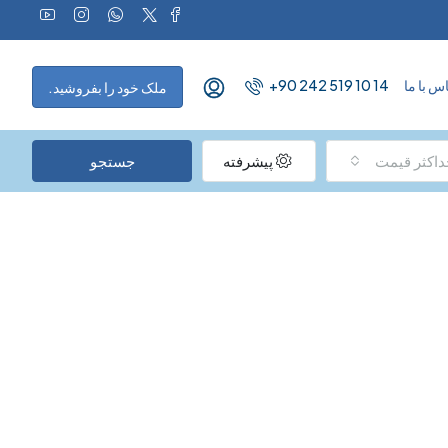
با ما
+90 242 519 10 14
ملک خود را بفروشید.
کثر قیمت
پیشرفته
جستجو