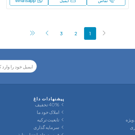
تماس
ایمیل
Whatsapp
3
2
1
پیشنهادات داغ
40% تخفيف
املاک خود ما
ژه
تابعیت ترکیه
سرمایه‌ گذاری
فرصت های اجتناب ناپذیر