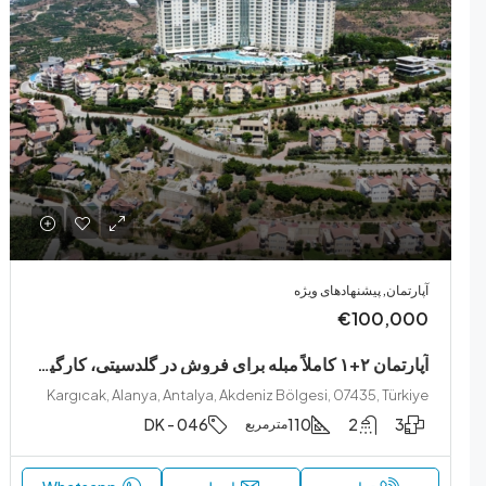
آپارتمان, پیشنهادهای ویژه
€100,000
آپارتمان ۲+۱ کاملاً مبله برای فروش در گلدسیتی، کارگیجاک
Kargıcak, Alanya, Antalya, Akdeniz Bölgesi, 07435, Türkiye
DK - 046
110
2
3
مترمربع