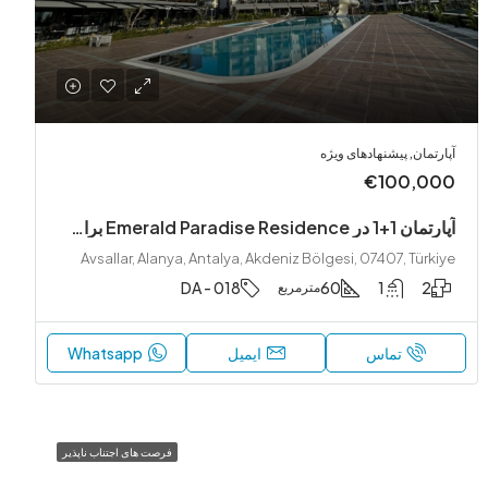
آپارتمان, پیشنهادهای ویژه
€100,000
آپارتمان 1+1 در Emerald Paradise Residence برای فروش – با منظره دریا و استخر
Avsallar, Alanya, Antalya, Akdeniz Bölgesi, 07407, Türkiye
DA - 018
60
1
2
مترمربع
تماس
ایمیل
Whatsapp
فرصت های اجتناب ناپذیر