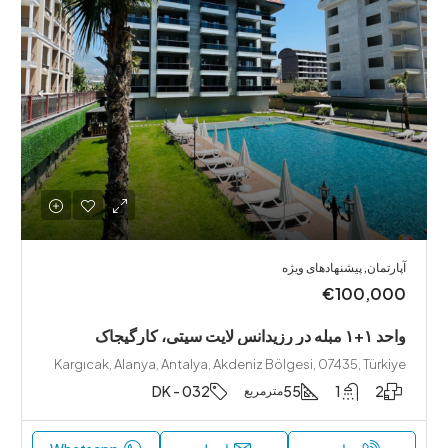
آپارتمان, پیشنهادهای ویژه
€100,000
واحد ۱+۱ مبله در رزیدانس لایت سیتی، کارگیجاک
Kargıcak, Alanya, Antalya, Akdeniz Bölgesi, 07435, Türkiye
DK - 032
55
1
2
مترمربع