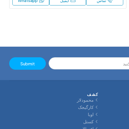
تماس
ایمیل
Whatsapp
Submit
کشف
محمودلار
کارگیجک
اوبا
کستل
افسالار