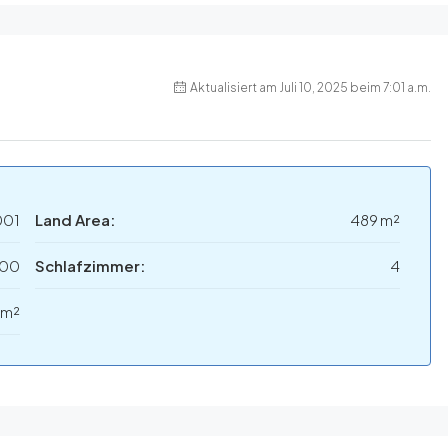
Aktualisiert am Juli 10, 2025 beim 7:01 a.m.
001
Land Area:
489 m²
000
Schlafzimmer:
4
 m²