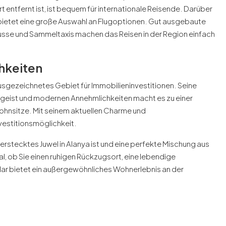
 entfernt ist, ist bequem für internationale Reisende. Darüber
nd bietet eine große Auswahl an Flugoptionen. Gut ausgebaute
 Busse und Sammeltaxis machen das Reisen in der Region einfach
hkeiten
n ausgezeichnetes Gebiet für Immobilieninvestitionen. Seine
geist und modernen Annehmlichkeiten macht es zu einer
ohnsitze. Mit seinem aktuellen Charme und
vestitionsmöglichkeit.
rstecktes Juwel in Alanya ist und eine perfekte Mischung aus
gal, ob Sie einen ruhigen Rückzugsort, eine lebendige
llar bietet ein außergewöhnliches Wohnerlebnis an der