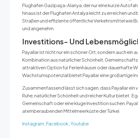
Flughafen Gazipaşa-Alanya, der nur eine kurze Autofahrt
hinaus ist der Flughafen Antalya leicht zu erreichen u
Straßen und effiziente öffentliche Verkehrsmittel wie
und angenehm.
Investitions- Und Lebensmöglic
Payallar ist nicht nur ein schöner Ort, sondern auch ei
Kombination aus natürlicher Schönheit, Gemeinschafts
attraktiven Option für Ferienhäuser oder dauerhafte W
Wachstumspotenzial bietet Payallar eine großartige In
Zusammenfassend lässt sich sagen, dass Payallar ein ve
Ruhe, natürlicher Schönheit und reicher Kultur bietet. E
Gemeinschaft oder eine kluge Investition suchen, Paya
atemberaubenden Mittelmeerküste der Türkei.
Instagram
,
Facebook
,
Youtube