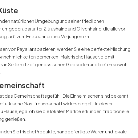
Küste
enden natürlichen Umgebung und seiner friedlichen
mgeben, darunter Zitrushaine und Olivenhaine, die alle vor
ung lädt zum Entspannen und Verjüngen ein.
en von Payallar spazieren, werden Sie eine perfekte Mischung
 Annehmlichkeiten bemerken. Malerische Häuser, die mit
te an Seite mit zeitgenössischen Gebäuden und bieten sowohl
.
Gemeinschaft
st das Gemeinschaftsgefühl. Die Einheimischen sind bekannt
mte türkische Gastfreundschaft widerspiegelt. In dieser
 Hause, egal ob sie die lokalen Märkte erkunden, traditionelle
ng genießen.
 finden Sie frische Produkte, handgefertigte Waren und lokale