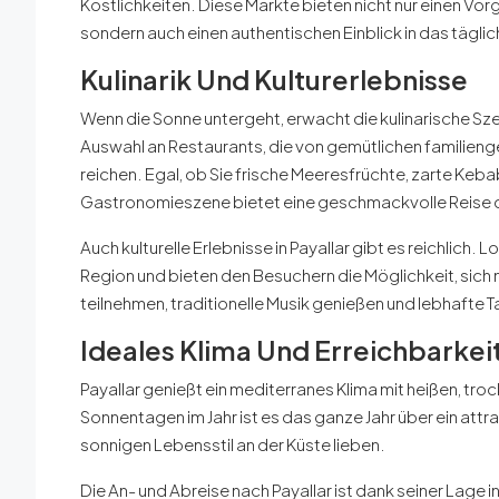
Köstlichkeiten. Diese Märkte bieten nicht nur einen Vor
sondern auch einen authentischen Einblick in das täglich
Kulinarik Und Kulturerlebnisse
Wenn die Sonne untergeht, erwacht die kulinarische Sze
Auswahl an Restaurants, die von gemütlichen familienge
reichen. Egal, ob Sie frische Meeresfrüchte, zarte Keb
Gastronomieszene bietet eine geschmackvolle Reise d
Auch kulturelle Erlebnisse in Payallar gibt es reichlich.
Region und bieten den Besuchern die Möglichkeit, sic
teilnehmen, traditionelle Musik genießen und lebhafte
Ideales Klima Und Erreichbarkei
Payallar genießt ein mediterranes Klima mit heißen, tr
Sonnentagen im Jahr ist es das ganze Jahr über ein attra
sonnigen Lebensstil an der Küste lieben.
Die An- und Abreise nach Payallar ist dank seiner Lage