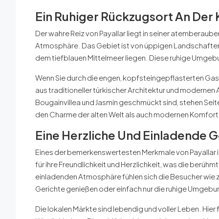
Ein Ruhiger Rückzugsort An Der 
Der wahre Reiz von Payallar liegt in seiner atemberaub
Atmosphäre. Das Gebiet ist von üppigen Landschaften u
dem tiefblauen Mittelmeer liegen. Diese ruhige Umgeb
Wenn Sie durch die engen, kopfsteingepflasterten Gass
aus traditioneller türkischer Architektur und modernen
Bougainvillea und Jasmin geschmückt sind, stehen Sei
den Charme der alten Welt als auch modernen Komfort
Eine Herzliche Und Einladende 
Eines der bemerkenswertesten Merkmale von Payallar i
für ihre Freundlichkeit und Herzlichkeit, was die berüh
einladenden Atmosphäre fühlen sich die Besucher wie zu
Gerichte genießen oder einfach nur die ruhige Umgebu
Die lokalen Märkte sind lebendig und voller Leben. Hier