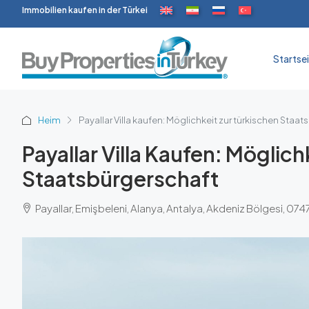
Immobilien kaufen in der Türkei
Startse
Heim
Payallar Villa kaufen: Möglichkeit zur türkischen Staa
Payallar Villa Kaufen: Möglich
Staatsbürgerschaft
Payallar, Emişbeleni, Alanya, Antalya, Akdeniz Bölgesi, 0747