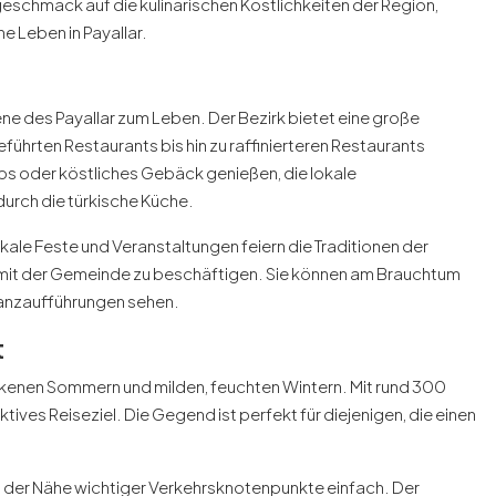
geschmack auf die kulinarischen Köstlichkeiten der Region,
e Leben in Payallar.
ne des Payallar zum Leben. Der Bezirk bietet eine große
führten Restaurants bis hin zu raffinierteren Restaurants
abs oder köstliches Gebäck genießen, die lokale
urch die türkische Küche.
 Lokale Feste und Veranstaltungen feiern die Traditionen der
h mit der Gemeinde zu beschäftigen. Sie können am Brauchtum
 Tanzaufführungen sehen.
t
ockenen Sommern und milden, feuchten Wintern. Mit rund 300
ktives Reiseziel. Die Gegend ist perfekt für diejenigen, die einen
 in der Nähe wichtiger Verkehrsknotenpunkte einfach. Der