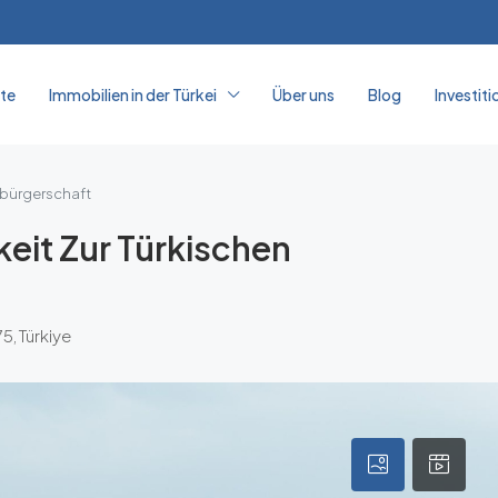
ite
Immobilien in der Türkei
Über uns
Blog
Investiti
tsbürgerschaft
keit Zur Türkischen
5, Türkiye