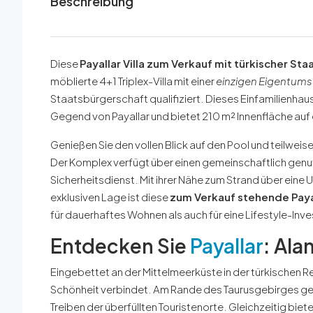
Beschreibung
Diese
Payallar Villa zum Verkauf mit türkischer St
möblierte 4+1 Triplex-Villa mit einer
einzigen Eigentum
Staatsbürgerschaft qualifiziert. Dieses Einfamilienhaus 
Gegend von Payallar und bietet 210 m² Innenfläche au
Genießen Sie den vollen Blick auf den Pool und teilweis
Der Komplex verfügt über einen gemeinschaftlich genut
Sicherheitsdienst. Mit ihrer Nähe zum Strand über eine U
exklusiven Lage ist diese
zum Verkauf stehende Payal
für dauerhaftes Wohnen als auch für eine Lifestyle-Inve
Entdecken Sie
Payallar
: Al
Eingebettet an der Mittelmeerküste in der türkischen Re
Schönheit verbindet. Am Rande des Taurusgebirges gele
Treiben der überfüllten Touristenorte. Gleichzeitig bi