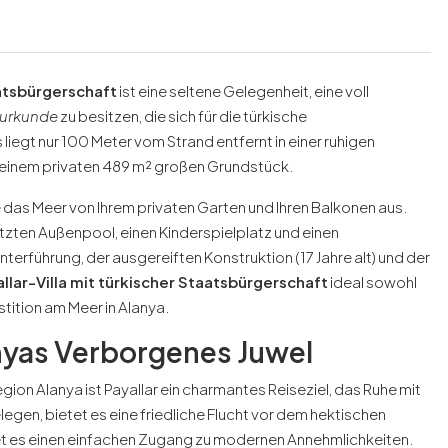
aatsbürgerschaft
ist eine seltene Gelegenheit, eine voll
surkunde
zu besitzen, die sich für die türkische
liegt nur 100 Meter vom Strand entfernt in einer ruhigen
f einem privaten 489 m² großen Grundstück.
e das Meer von Ihrem privaten Garten und Ihren Balkonen aus.
zten Außenpool, einen Kinderspielplatz und einen
nterführung, der ausgereiften Konstruktion (17 Jahre alt) und der
lar-Villa mit türkischer Staatsbürgerschaft
ideal sowohl
stition am Meer in Alanya.
anyas Verborgenes Juwel
gion Alanya ist Payallar ein charmantes Reiseziel, das Ruhe mit
gen, bietet es eine friedliche Flucht vor dem hektischen
etet es einen einfachen Zugang zu modernen Annehmlichkeiten.