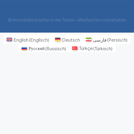
© Immobilien kaufen in der Türkei - Alle Rechte vorbehalten
English
(
Englisch
)
Deutsch
فارسی
(
Persisch
)
Русский
(
Russisch
)
Türkçe
(
Türkisch
)