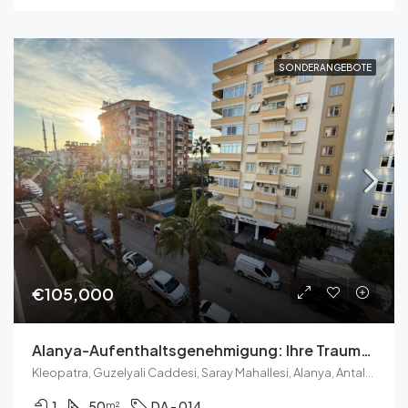
SONDERANGEBOTE
€105,000
Alanya-Aufenthaltsgenehmigung: Ihre Traum-1+1-Wohnung Wartet Auf Sie
Kleopatra, Guzelyali Caddesi, Saray Mahallesi, Alanya, Antalya, Akdeniz Bölgesi, 07400, Türkei
1
50
DA - 014
m²