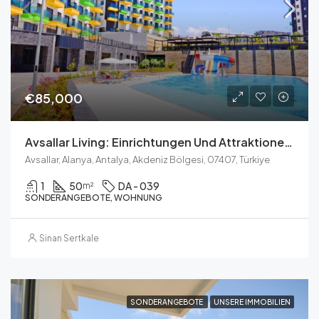
€85,000
Avsallar Living: Einrichtungen Und Attraktionen In Der Nähe Ihres Neuen Zuhauses
Avsallar, Alanya, Antalya, Akdeniz Bölgesi, 07407, Türkiye
1
50
DA - 039
m²
SONDERANGEBOTE, WOHNUNG
Sinan Sertkale
SONDERANGEBOTE
UNSERE IMMOBILIEN