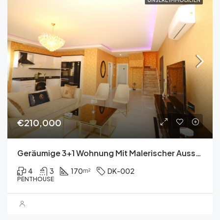
UNSERE IMMOBILIEN
€210,000
Geräumige 3+1 Wohnung Mit Malerischer Aussicht In Kargicak
4
3
170
DK-002
m²
PENTHOUSE