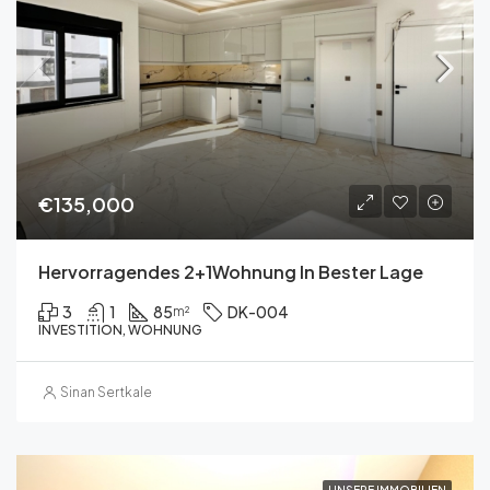
€135,000
Hervorragendes 2+1Wohnung In Bester Lage
3
1
85
DK-004
m²
INVESTITION, WOHNUNG
Sinan Sertkale