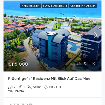
INVESTITIONEN
SONDERANGEBOTE
UNSERE IMMOBILIEN
€115,000
Prächtige 1+1 Residenz Mit Blick Auf Das Meer
2
1
50
DK - 011
m²
WOHNUNG
Sinan Sertkale