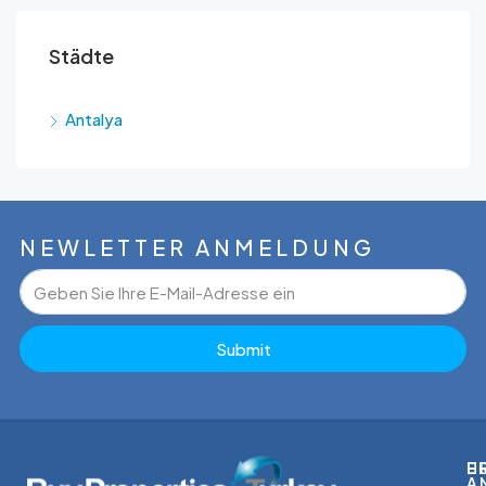
Städte
Antalya
NEWLETTER ANMELDUNG
Submit
E
HE
E
N