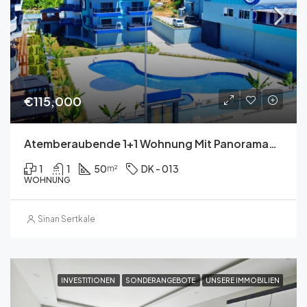
€115,000
Atemberaubende 1+1 Wohnung Mit Panoramablick Auf Das Meer
1
1
50
DK - 013
m²
WOHNUNG
Sinan Sertkale
INVESTITIONEN
SONDERANGEBOTE
UNSERE IMMOBILIEN