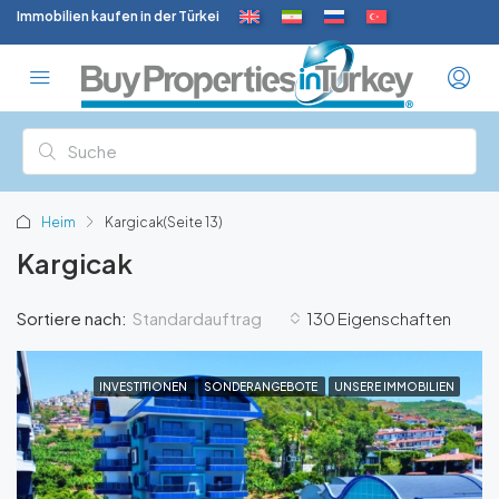
Immobilien kaufen in der Türkei
Heim
Kargicak
(Seite 13)
Kargicak
Standardauftrag
Sortiere nach:
130 Eigenschaften
INVESTITIONEN
SONDERANGEBOTE
UNSERE IMMOBILIEN