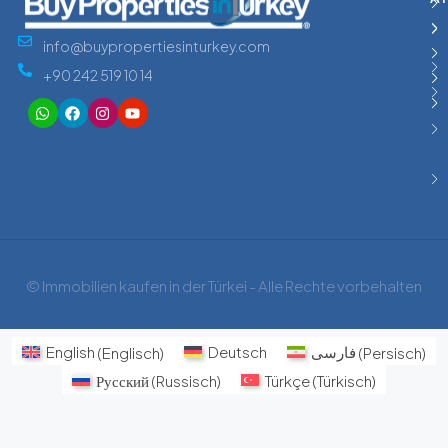
info@buypropertiesinturkey.com
+90 242 519 10 14
© Immobilien kaufen in der Türkei - Alle Rechte vorbehalten
English
(
Englisch
)
Deutsch
فارسی
(
Persisch
)
Русский
(
Russisch
)
Türkçe
(
Türkisch
)