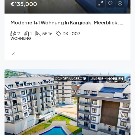
€135,000
Moderne 1+1 Wohnung In Kargicak: Meerblick, Pool, Sauna Und Fitnessannehmlichkeiten
2
1
55
DK - 007
m²
WOHNUNG
SONDERANGEBOTE
UNSERE IMMOBILIEN