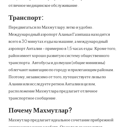
отличное медицинское обслуживание.
Транспорт:
Передвигаться по Махмутлару легко и удобно.
Международный аэропорт Аланьи Газипаша находится
всего в 30 минутах езды на машине, а международный
аэропорт Анталии – примерно в 1,5 часах езды. Кроме того,
район имеет хорошо развитую систему общественного
транспорта. Автобусы и долмуши (общие минивэны)
облегчают навигацию по городу и прилегающим районам.
Поэтому, независимо от того, путешествуете ли вы по
Алании или исследуете регион Анталии в целом,
расположение Махмутлара предлагает отличное
транспортное сообщение.
Почему Махмутлар?
Махмутлар предлагает идеальное сочетание прибрежной
жизни и городских удобств. Он не только находится