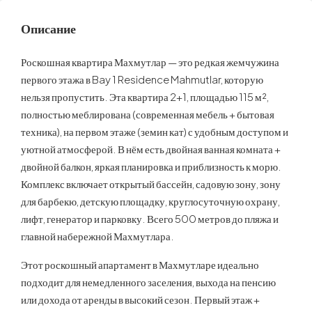
Описание
Роскошная квартира Махмутлар — это редкая жемчужина
первого этажа в Bay 1 Residence Mahmutlar, которую
нельзя пропустить. Эта квартира 2+1, площадью 115 м²,
полностью меблирована (современная мебель + бытовая
техника), на первом этаже (земин кат) с удобным доступом и
уютной атмосферой. В нём есть двойная ванная комната +
двойной балкон, яркая планировка и приблизность к морю.
Комплекс включает открытый бассейн, садовую зону, зону
для барбекю, детскую площадку, круглосуточную охрану,
лифт, генератор и парковку. Всего 500 метров до пляжа и
главной набережной Махмутлара.
Этот роскошный апартамент в Махмутларе идеально
подходит для немедленного заселения, выхода на пенсию
или дохода от аренды в высокий сезон. Первый этаж +