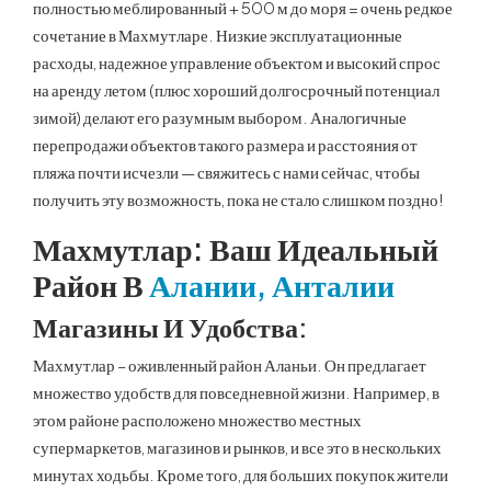
полностью меблированный + 500 м до моря = очень редкое
сочетание в Махмутларе. Низкие эксплуатационные
расходы, надежное управление объектом и высокий спрос
на аренду летом (плюс хороший долгосрочный потенциал
зимой) делают его разумным выбором. Аналогичные
перепродажи объектов такого размера и расстояния от
пляжа почти исчезли — свяжитесь с нами сейчас, чтобы
получить эту возможность, пока не стало слишком поздно!
Махмутлар: Ваш Идеальный
Район В
Алании, Анталии
Магазины И Удобства:
Махмутлар – оживленный район Аланьи. Он предлагает
множество удобств для повседневной жизни. Например, в
этом районе расположено множество местных
супермаркетов, магазинов и рынков, и все это в нескольких
минутах ходьбы. Кроме того, для больших покупок жители