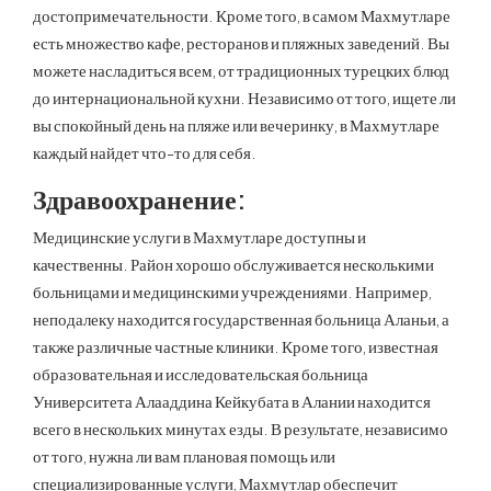
достопримечательности. Кроме того, в самом Махмутларе
есть множество кафе, ресторанов и пляжных заведений. Вы
можете насладиться всем, от традиционных турецких блюд
до интернациональной кухни. Независимо от того, ищете ли
вы спокойный день на пляже или вечеринку, в Махмутларе
каждый найдет что-то для себя.
Здравоохранение:
Медицинские услуги в Махмутларе доступны и
качественны. Район хорошо обслуживается несколькими
больницами и медицинскими учреждениями. Например,
неподалеку находится государственная больница Аланьи, а
также различные частные клиники. Кроме того, известная
образовательная и исследовательская больница
Университета Алааддина Кейкубата в Алании находится
всего в нескольких минутах езды. В результате, независимо
от того, нужна ли вам плановая помощь или
специализированные услуги, Махмутлар обеспечит