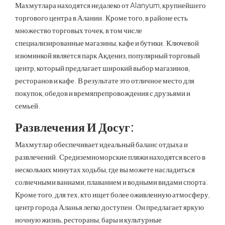
Махмутлара находятся недалеко от Alanyum, крупнейшего
торгового центра в Алании. Кроме того, в районе есть
множество торговых точек, в том числе
специализированные магазины, кафе и бутики. Ключевой
изюминкой является парк Акдениз, популярный торговый
центр, который предлагает широкий выбор магазинов,
ресторанов и кафе. В результате это отличное место для
покупок, обедов и времяпрепровождения с друзьями и
семьей.
Развлечения И Досуг:
Махмутлар обеспечивает идеальный баланс отдыха и
развлечений. Средиземноморские пляжи находятся всего в
нескольких минутах ходьбы, где вы можете насладиться
солнечными ваннами, плаванием и водными видами спорта.
Кроме того, для тех, кто ищет более оживленную атмосферу,
центр города Аланья легко доступен. Он предлагает яркую
ночную жизнь, рестораны, бары и культурные