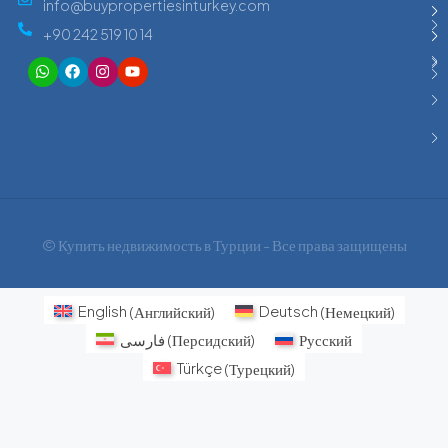
info@buypropertiesinturkey.com
+90 242 519 10 14
© Купить недвижимость в Турции - Все права защищены
English
(
Английский
)
Deutsch
(
Немецкий
)
فارسی
(
Персидский
)
Русский
Türkçe
(
Турецкий
)