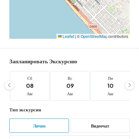
Leaflet
|
©
OpenStreetMap
contributors
Запланировать Экскурсию
Сб
Вс
Пн
08
09
10
Авг
Авг
Авг
Тип экскурсии
Лично
Видеочат