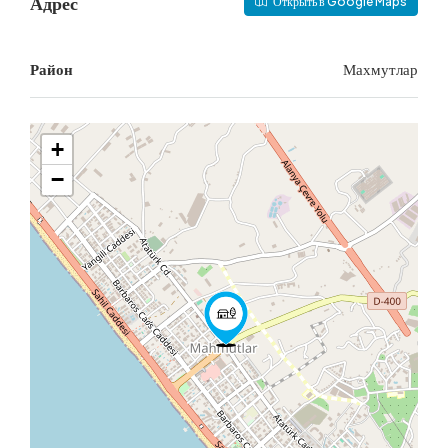
Адрес
Открыть в Google Maps
Район
Махмутлар
+
−