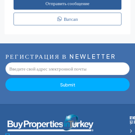
Отправить сообщение
Ватсап
РЕГИСТРАЦИЯ В NEWLETTER
Submit
С
Г
И
П