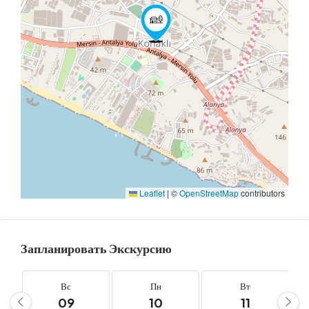
Leaflet
|
©
OpenStreetMap
contributors
Запланировать Экскурсию
Вс
Пн
Вт
09
10
11