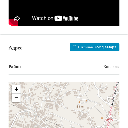
Адрес
Открыть в Google Maps
Район
Конаклы
+
−