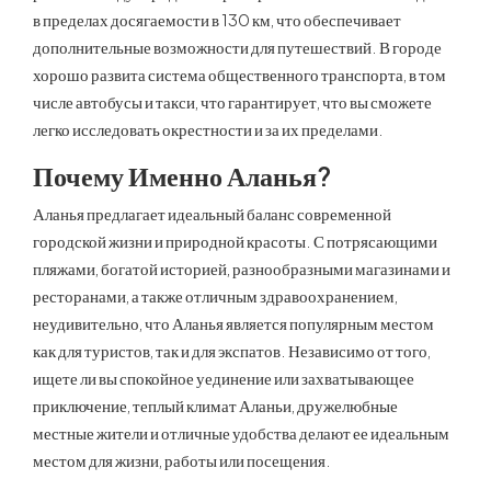
в пределах досягаемости в 130 км, что обеспечивает
дополнительные возможности для путешествий. В городе
хорошо развита система общественного транспорта, в том
числе автобусы и такси, что гарантирует, что вы сможете
легко исследовать окрестности и за их пределами.
Почему Именно Аланья?
Аланья предлагает идеальный баланс современной
городской жизни и природной красоты. С потрясающими
пляжами, богатой историей, разнообразными магазинами и
ресторанами, а также отличным здравоохранением,
неудивительно, что Аланья является популярным местом
как для туристов, так и для экспатов. Независимо от того,
ищете ли вы спокойное уединение или захватывающее
приключение, теплый климат Аланьи, дружелюбные
местные жители и отличные удобства делают ее идеальным
местом для жизни, работы или посещения.