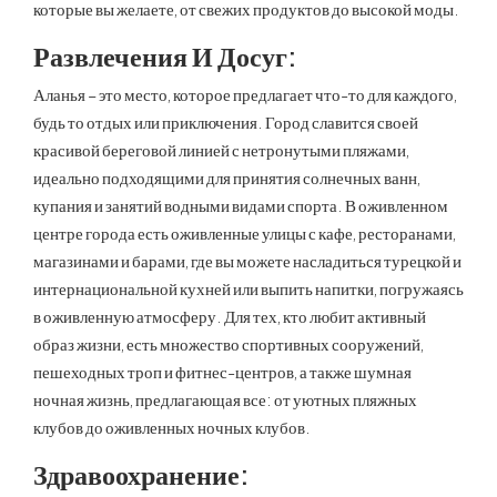
которые вы желаете, от свежих продуктов до высокой моды.
Развлечения И Досуг:
Аланья – это место, которое предлагает что-то для каждого,
будь то отдых или приключения. Город славится своей
красивой береговой линией с нетронутыми пляжами,
идеально подходящими для принятия солнечных ванн,
купания и занятий водными видами спорта. В оживленном
центре города есть оживленные улицы с кафе, ресторанами,
магазинами и барами, где вы можете насладиться турецкой и
интернациональной кухней или выпить напитки, погружаясь
в оживленную атмосферу. Для тех, кто любит активный
образ жизни, есть множество спортивных сооружений,
пешеходных троп и фитнес-центров, а также шумная
ночная жизнь, предлагающая все: от уютных пляжных
клубов до оживленных ночных клубов.
Здравоохранение: