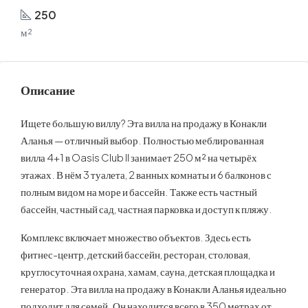
250
м²
Описание
Ищете большую виллу? Эта вилла на продажу в Конакли
Аланья — отличный выбор. Полностью меблированная
вилла 4+1 в Oasis Club II занимает 250 м² на четырёх
этажах. В нём 3 туалета, 2 ванных комнаты и 6 балконов с
полным видом на море и бассейн. Также есть частный
бассейн, частный сад, частная парковка и доступ к пляжу.
Комплекс включает множество объектов. Здесь есть
фитнес-центр, детский бассейн, ресторан, столовая,
круглосуточная охрана, хамам, сауна, детская площадка и
генератор. Эта вилла на продажу в Конакли Аланья идеально
подходит для семей. Он находится всего в 350 метрах от