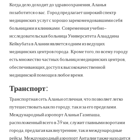
Когда дело доходит до здравоохранения, Аланья
позаботится о вас. Город предлагает широкий спектр
медицинских услуг с хорошо зарекомендовавшими себя
больницами и клиниками. Современная учебно-
исследовательская больница Университета Алааддина
Кейкубата в Алании является одним из ведущих
медицинских центров города. Кроме того, по всему городу
есть множество частных больниц и медицинских центров,
обеспечивающих доступ к высококачественной
медицинской помощи в любое время.
Транспорт:
Транспортная сеть Аланьи отличная, что позволяет легко
путешествовать как по городу, так и за его пределами.
Международный аэропорт Аланьи Газипаша,
расположенный всего в 39 км, служит главными воротами
города, предлагая как внутренние, так и международные
рейсы. Международный аэропорт Анталии также находится