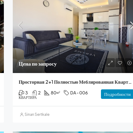
Цена по запросу
Цена по запросу
Просторная 2+1 Полностью Меблированная Квартира С Видом На Море В Pine Garden
3
2
80
DA - 006
м²
Подробности
КВАРТИРА
Sinan Sertkale