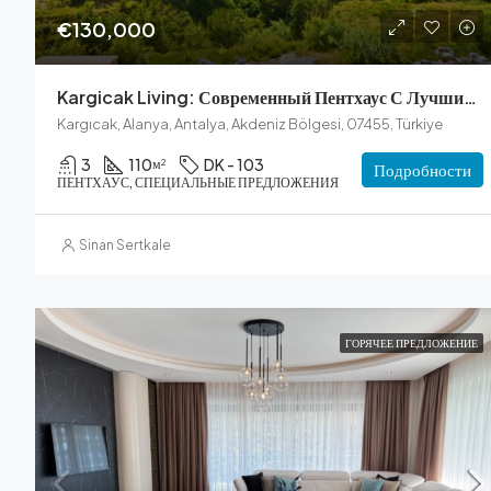
€130,000
Kargicak Living: Современный Пентхаус С Лучшими Удобствами
Kargıcak, Alanya, Antalya, Akdeniz Bölgesi, 07455, Türkiye
3
110
DK - 103
м²
Подробности
ПЕНТХАУС, СПЕЦИАЛЬНЫЕ ПРЕДЛОЖЕНИЯ
Sinan Sertkale
ГОРЯЧЕЕ ПРЕДЛОЖЕНИЕ