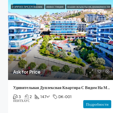
ОБРАБОТАННЫЙ
ГОРЯЧЕЕ ПРЕДЛОЖЕНИЕ
ИНВЕСТИЦИЯ
НАШИ ОБЪЕКТЫ НЕДВИЖИМОСТИ
Ask for Price
Удивительная Дуплексная Квартира С Видом На Море
3
2
147
DK-001
м²
ПЕНТХАУС
Подробности