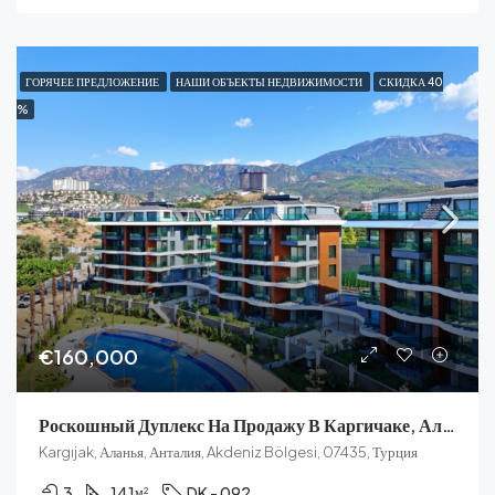
ГОРЯЧЕЕ ПРЕДЛОЖЕНИЕ
НАШИ ОБЪЕКТЫ НЕДВИЖИМОСТИ
СКИДКА 40
%
€160,000
Роскошный Дуплекс На Продажу В Каргичаке, Алания
Kargıjak, Аланья, Анталия, Akdeniz Bölgesi, 07435, Турция
3
141
DK - 092
м²