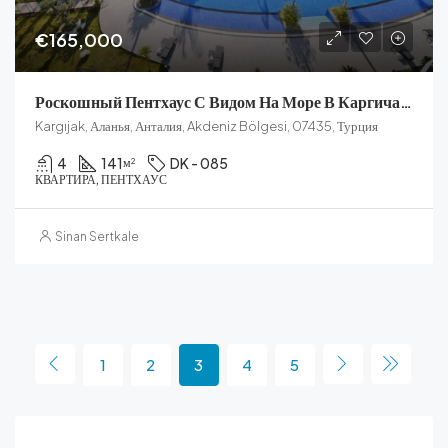
€165,000
Роскошный Пентхаус С Видом На Море В Каргичаке
Kargıjak, Аланья, Анталия, Akdeniz Bölgesi, 07435, Турция
4
141
DK - 085
м²
КВАРТИРА, ПЕНТХАУС
Sinan Sertkale
1
2
3
4
5