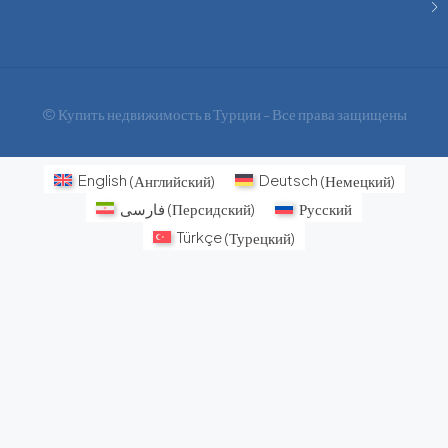
© Купить недвижимость в Турции - Все права защищены
English
(
Английский
)
Deutsch
(
Немецкий
)
فارسی
(
Персидский
)
Русский
Türkçe
(
Турецкий
)