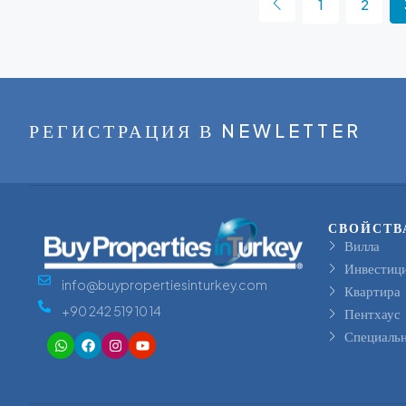
1
2
РЕГИСТРАЦИЯ В NEWLETTER
СВОЙСТВ
Вилла
Инвестиц
info@buypropertiesinturkey.com
Квартира
+90 242 519 10 14
Пентхаус
Специальн