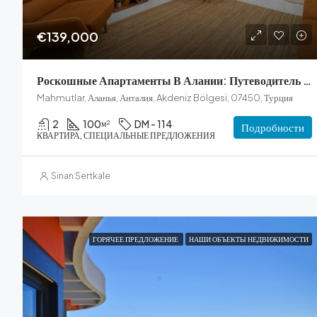
€139,000
Роскошные Апартаменты В Алании: Путеводитель По Резиденциям Serenity
Mahmutlar, Аланья, Анталия, Akdeniz Bölgesi, 07450, Турция
2
100
DM - 114
м²
Подробности
КВАРТИРА, СПЕЦИАЛЬНЫЕ ПРЕДЛОЖЕНИЯ
Sinan Sertkale
ГОРЯЧЕЕ ПРЕДЛОЖЕНИЕ
НАШИ ОБЪЕКТЫ НЕДВИЖИМОСТИ