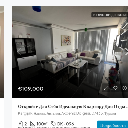
ГОРЯЧЕЕ ПРЕДЛОЖЕНИЕ
€109,000
Откройте Для Себя Идеальную Квартиру Для Отдых
Kargıjak, Аланья, Анталия, Akdeniz Bölgesi, 07435, Турция
2
100
DK - 096
м²
Подробности