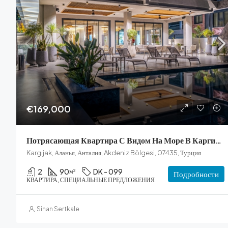
€169,000
Потрясающая Квартира С Видом На Море В Каргичак На Продажу
Kargıjak, Аланья, Анталия, Akdeniz Bölgesi, 07435, Турция
2
90
DK - 099
м²
Подробности
КВАРТИРА, СПЕЦИАЛЬНЫЕ ПРЕДЛОЖЕНИЯ
Sinan Sertkale