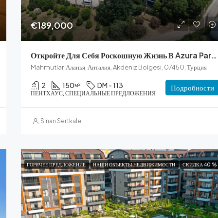
€189,000
Откройте Для Себя Роскошную Жизнь В Azura Park В Аланьи
Mahmutlar, Аланья, Анталия, Akdeniz Bölgesi, 07450, Турция
2
150
DM - 113
м²
Подробности
ПЕНТХАУС, СПЕЦИАЛЬНЫЕ ПРЕДЛОЖЕНИЯ
Sinan Sertkale
ГОРЯЧЕЕ ПРЕДЛОЖЕНИЕ
НАШИ ОБЪЕКТЫ НЕДВИЖИМОСТИ
СКИДКА 40 %