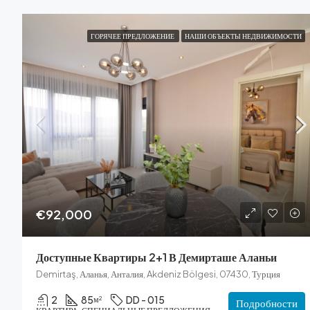
ГОРЯЧЕЕ ПРЕДЛОЖЕНИЕ
НАШИ ОБЪЕКТЫ НЕДВИЖИМОСТИ
€92,000
Доступные Квартиры 2+1 В Демирташе Аланьи
Demirtaş, Аланья, Анталия, Akdeniz Bölgesi, 07430, Турция
2
85
DD - 015
м²
Подробности