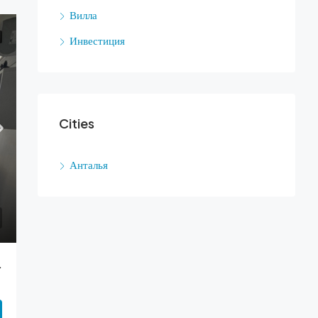
Вилла
Инвестиция
Cities
Анталья
а В Каргичака