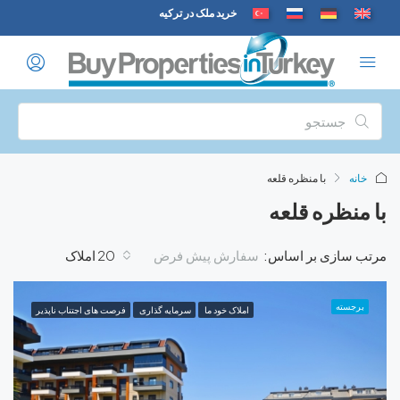
خرید ملک در ترکیه
با منظره قلعه
ره قلعه
سفارش پیش فرض
ی بر اساس:
20 املاک
املاک خود ما
سرمایه‌ گذاری
فرصت های اجتناب ناپذیر