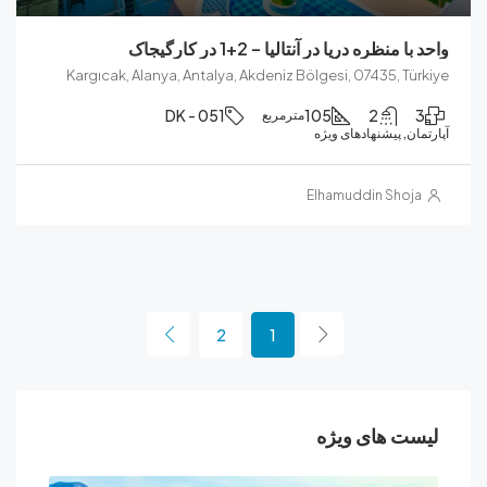
نظره دریا در آنتالیا – 2+1 در کارگیجاک
Kargıcak, Alanya, Antalya, Akdeniz Bölgesi, 07435, T
DK - 051
105
2
مترمربع
, پیشنهادهای ویژه
Elhamuddin Sho
2
1
ت های ویژه