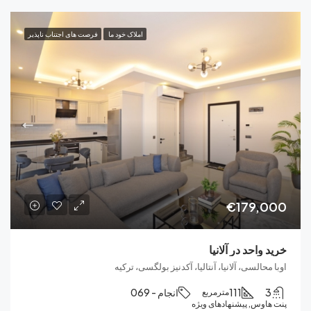
املاک خود ما
فرصت های اجتناب ناپذیر
€179
احد در آلانیا
لسی، آلانیا، آنتالیا، آکدنیز بولگسی، ترکیه
111
انجام - 069
مترمربع
وس, پیشنهادهای ویژه