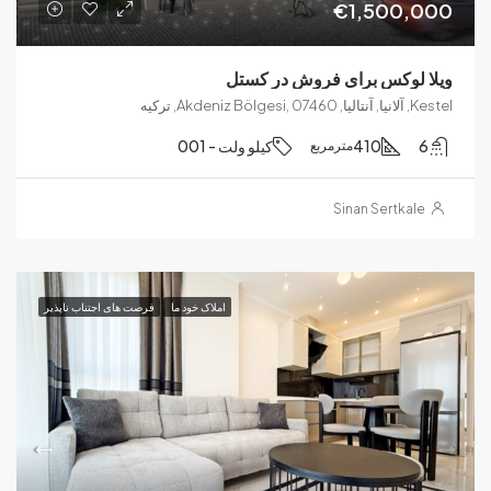
€1,500
لوکس برای فروش در کستل
ترکیه
410
کیلو ولت - 001
مترمربع
Sinan Sertka
املاک خود ما
فرصت های اجتناب ناپذیر