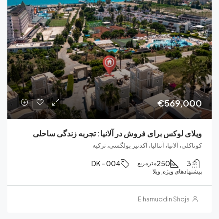
€569
 لوکس برای فروش در آلانیا: تجربه زندگی ساحلی
 آلانیا، آنتالیا، آکدنیز بولگسی، ترکیه
DK - 004
250
مترمربع
ای ویژه, ویلا
Elhamuddin Sho