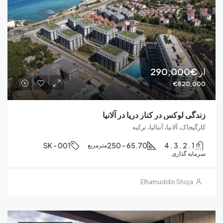
€82
لوکس در کنار دریا در آلانیا
، آلانیا، آنتالیا، ترکیه
SK - 001
65.70 - 250
مترمربع
 گذاری
Elhamuddin Sho