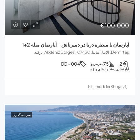
€100
ان با منظره دریا در دمیرتاش – آپارتمان مبله 2+1
Akdeniz Bölgesi, ترکیه
DD - 004
75
مترمربع
, پیشنهادهای ویژه
Elhamuddin Sho
سرمایه‌ گذاری