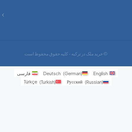
فرصت
های
اجتناب
ناپذیر
© خرید ملک در ترکیه - کلیه حقوق محفوظ است
English
)
German
(
Deutsch
فارسی
Türkçe
(
Turkish
)
Русский
(
Russian
)