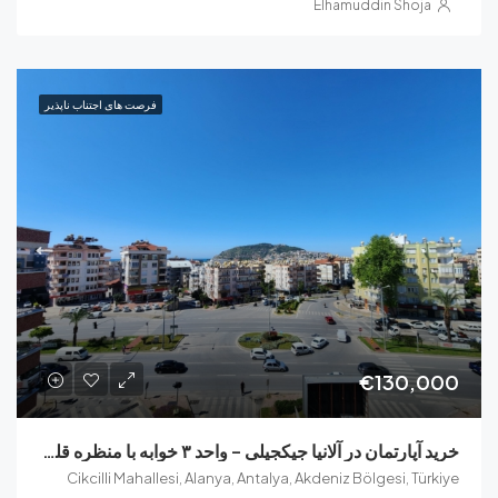
Elhamuddin Sho
فرصت های اجتناب ناپذیر
€130
خرید آپارتمان در آلانیا جیکجیلی – واحد ۳ خوابه با منظره قلعه
Cikcilli Mahallesi, Alanya, Antalya, Akdeniz Bölgesi, 