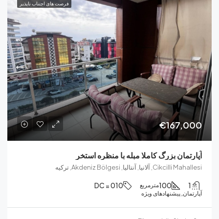
فرصت های اجتناب ناپذیر
€167
ان بزرگ کاملا مبله با منظره استخر
لانیا, آنتالیا, Akdeniz Bölgesi, ترکیه
DC = 010
100
مترمربع
, پیشنهادهای ویژه