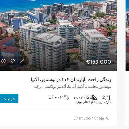
قیمت را بپرسید
€159,000
زندگی راحت: آپارتمان ۲+۱ در توسمور، آلانیا
توسمور محلسی، آلانیا، آنتالیا، آکدنیز بولگسی، ترکیه
DT - ۰۱۱
120
2
مترمربع
جزئیات
آپارتمان, پیشنهادهای ویژه
Elhamuddin Shoja