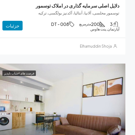
دلایل اصلی سرمایه گذاری در املاک توسمور
توسمور محلسی، آلانیا، آنتالیا، آکدنیز بولگسی، ترکیه
DT - 008
200
3
مترمربع
جزئیات
آپارتمان, پنت‌ هاوس
Elhamuddin Shoja
فرصت های اجتناب ناپذیر