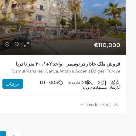
€110,000
فروش ملک جادار در توسمر – واحد ۲+۱، ۳۰ متر تا دریا
Tosmur Mahallesi, Alanya, Antalya, Akdeniz Bölgesi, Türkiye
DT - 005
128
2
3
مترمربع
جزئیات
آپارتمان, پیشنهادهای ویژه
Elhamuddin Shoja