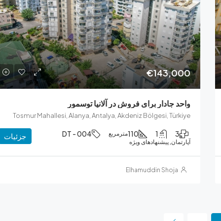
€143,000
واحد جادار برای فروش در آلانیا توسمور
Tosmur Mahallesi, Alanya, Antalya, Akdeniz Bölgesi, Türkiye
DT - 004
110
1
3
مترمربع
جزئیات
آپارتمان, پیشنهادهای ویژه
Elhamuddin Shoja