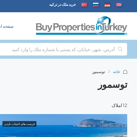
خرید ملک در ترکیه
صفحه ا
خانه
توسمور
توسمور
12 املاک
فرصت های اجتناب ناپذیر