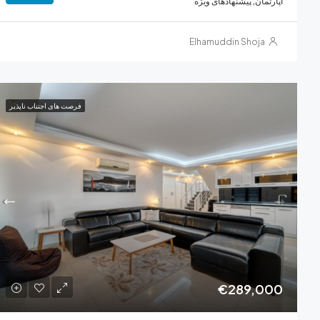
آپارتمان, پیشنهادهای ویژه
Elhamuddin Shoja
فرصت های اجتناب ناپذیر
€289,000