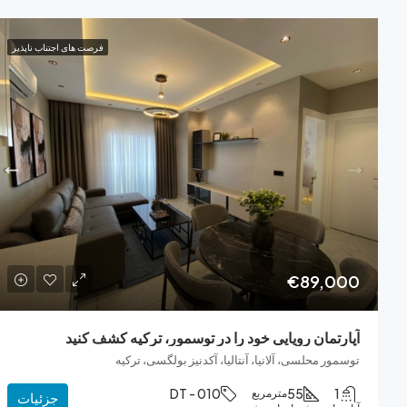
فرصت های اجتناب ناپذیر
€89,000
آپارتمان رویایی خود را در توسمور، ترکیه کشف کنید
توسمور محلسی، آلانیا، آنتالیا، آکدنیز بولگسی، ترکیه
DT - 010
55
1
مترمربع
جزئیات