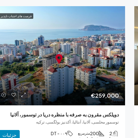
فرصت های اجتناب ناپذیر
€259,000
دوپلکس مقرون به صرفه با منظره دریا در توسمور، آلانیا
توسمور محلسی، آلانیا، آنتالیا، آکدنیز بولگسی، ترکیه
DT - ۰۰۹
200
2
مترمربع
جزئیات