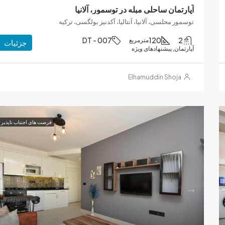
آپارتمان ساحلی مبله در توسمور، آلانیا
توسمور محلسی، آلانیا، آنتالیا، آکدنیز بولگسی، ترکیه
DT - 007
120
2
مترمربع
جزئیات
آپارتمان, پیشنهادهای ویژه
Elhamuddin Shoja
فرصت های اجتناب ناپذیر