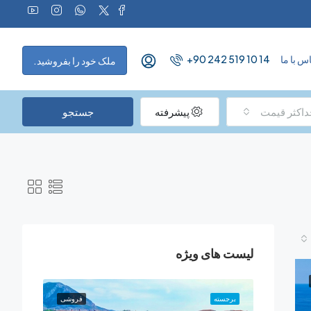
س با ما
+90 242 519 10 14
ملک خود را بفروشید.
داکثر قیمت
پیشرفته
جستجو
لیست های ویژه
فروشی
برجسته
فروشی
برجسته