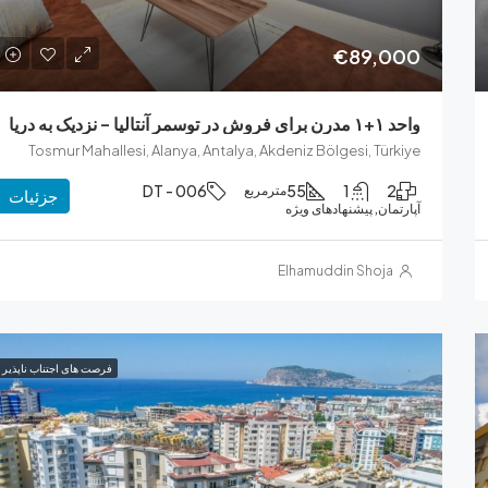
€89,000
واحد ۱+۱ مدرن برای فروش در توسمر آنتالیا – نزدیک به دریا
Tosmur Mahallesi, Alanya, Antalya, Akdeniz Bölgesi, Türkiye
DT - 006
55
1
2
مترمربع
جزئیات
آپارتمان, پیشنهادهای ویژه
Elhamuddin Shoja
فرصت های اجتناب ناپذیر