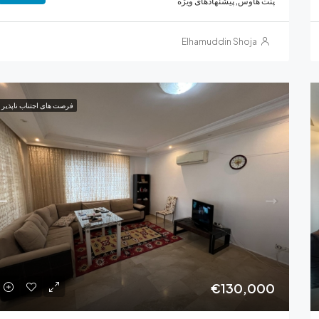
پنت‌ هاوس, پیشنهادهای ویژه
Elhamuddin Shoja
فرصت های اجتناب ناپذیر
€130,000