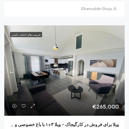
Elhamuddin Sho
فرصت های اجتناب ناپذیر
€265
ویلا برای فروش در کارگیجاک – ویلا ۳+۱ با باغ خصوصی و استخر