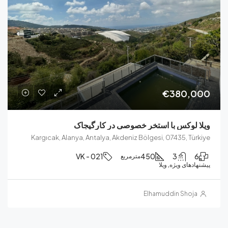
€380,
لوکس با استخر خصوصی در کارگیجاک
Kargıcak, Alanya, Antalya, Akdeniz Bölgesi, 07435, T
VK - 021
450
3
مترمربع
ای ویژه, ویلا
Elhamuddin Sho