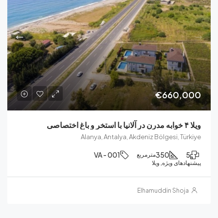
€660,
Alanya, Antalya, Akdeniz Bölgesi, T
VA - 001
350
مترمربع
ای ویژه, ویلا
Elhamuddin Sho