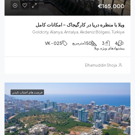
€165
ا منظره دریا در کارگیجاک – امکانات کامل
Goldcity, Alanya, Antalya, Akdeniz Bölgesi, T
VK - 025
150
3
مترمربع
ای ویژه, ویلا
Elhamuddin Sho
فرصت های اجتناب ناپذیر