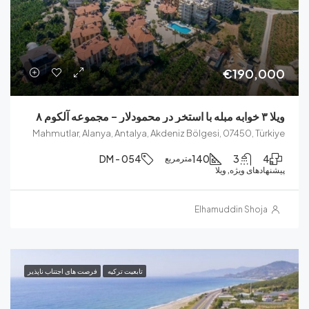
€190
Mahmutlar, Alanya, Antalya, Akdeniz Bölgesi, 07450, T
DM - 054
140
3
مترمربع
ای ویژه, ویلا
Elhamuddin Sho
تابعیت ترکیه
فرصت های اجتناب ناپذیر