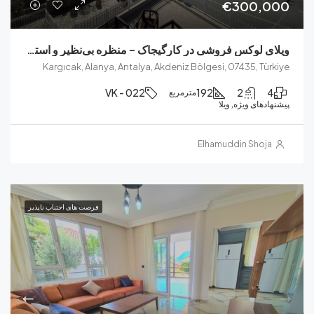
€300,
ویلای لوکس فروشی در کارگیجاک – منظره بی‌نظیر و استخر اختصاصی
Kargıcak, Alanya, Antalya, Akdeniz Bölgesi, 07435, T
VK - 022
192
2
مترمربع
ای ویژه, ویلا
Elhamuddin Sho
فرصت های اجتناب ناپذیر