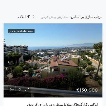
سفارش پیش فرض
ی بر اساس:
41 املاک
فرصت های اجتناب ناپذیر
€150
کارگیجاک ویلا با منظره دریا برای فروش