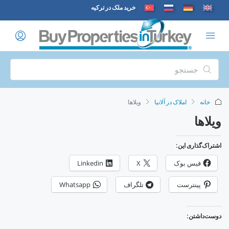
خرید ملک در ترکیه
املاک در آلانیا
ویلاها
ی این:
س بوک
X
Linkedin
ترست
تلگراف
Whatsapp
ن: