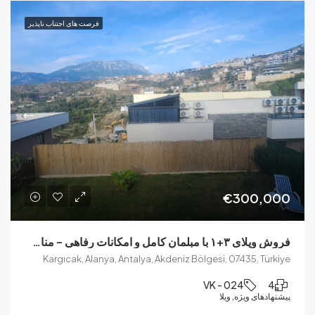
فرصت های اجتناب ناپذیر
€300,
فروش ویلای ۳+۱ با مبلمان کامل و امکانات رفاهی – مناسب سکونت و سرمایه‌گذاری
Kargıcak, Alanya, Antalya, Akdeniz Bölgesi, 07435, T
VK - 024
ای ویژه, ویلا