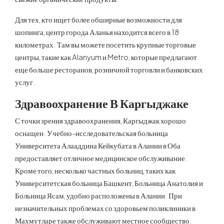
Для тех, кто ищет более обширные возможности для
шопинга, центр города Аланья находится всего в 18
километрах. Там вы можете посетить крупные торговые
центры, такие как Alanyum и Metro, которые предлагают
еще больше ресторанов, розничной торговли и банковских
услуг.
Здравоохранение В Каргыджаке
С точки зрения здравоохранения, Каргыджак хорошо
оснащен. Учебно-исследовательская больница
Университета Алааддина Кейкубата в Алании в Оба
предоставляет отличное медицинское обслуживание.
Кроме того, несколько частных больниц, таких как
Университетская больница Башкент, Больница Анатолия и
Больница Ясам, удобно расположены в Алании. При
незначительных проблемах со здоровьем поликлиники в
Махмутларе также обслуживают местное сообщество.