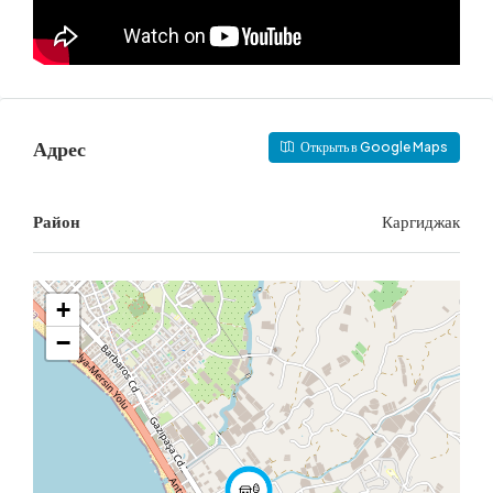
Адрес
Открыть в Google Maps
Район
Каргиджак
+
−