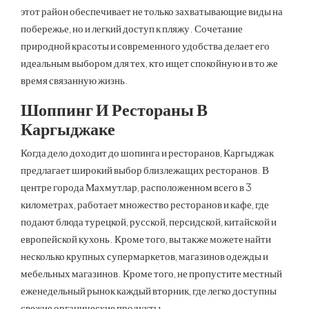
этот район обеспечивает не только захватывающие виды на
побережье, но и легкий доступ к пляжу. Сочетание
природной красоты и современного удобства делает его
идеальным выбором для тех, кто ищет спокойную и в то же
время связанную жизнь.
Шоппинг И Рестораны В
Каргыджаке
Когда дело доходит до шопинга и ресторанов, Каргыджак
предлагает широкий выбор близлежащих ресторанов. В
центре города Махмутлар, расположенном всего в 3
километрах, работает множество ресторанов и кафе, где
подают блюда турецкой, русской, персидской, китайской и
европейской кухонь. Кроме того, вы также можете найти
несколько крупных супермаркетов, магазинов одежды и
мебельных магазинов. Кроме того, не пропустите местный
еженедельный рынок каждый вторник, где легко доступны
свежие органические продукты.