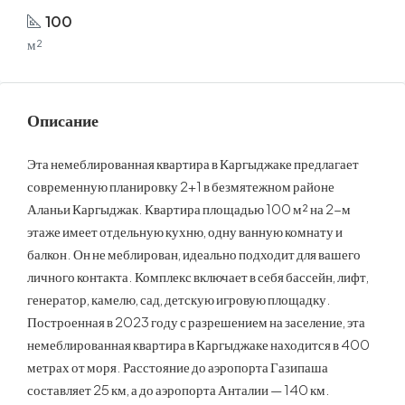
100
м²
Описание
Эта немеблированная квартира в Каргыджаке предлагает
современную планировку 2+1 в безмятежном районе
Аланьи Каргыджак. Квартира площадью 100 м² на 2-м
этаже имеет отдельную кухню, одну ванную комнату и
балкон. Он не меблирован, идеально подходит для вашего
личного контакта. Комплекс включает в себя бассейн, лифт,
генератор, камелю, сад, детскую игровую площадку.
Построенная в 2023 году с разрешением на заселение, эта
немеблированная квартира в Каргыджаке находится в 400
метрах от моря. Расстояние до аэропорта Газипаша
составляет 25 км, а до аэропорта Анталии — 140 км.