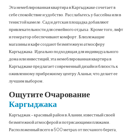
Эта немеблированная квартира в Каргыджаке сочетает в
себе спокойствие и удобство. Расслабьтесь у бассейна или в
тенистой камеле. Сад и детская площадка добавляют
привлекательности для семейного отдыха. Кроме того, лифт
и генератор обеспечивают комфорт. Близлежащие
магазины и кафе создают безмятежную атмосферу
Каргыджака. Идеально подходящая для индивидуального
дома или инвестиций, эта немеблированная квартира в
Каргыджаке предлагает современный дизайн и близость к
оживленному прибрежному центру Аланьи, что делает ее
лучшим выбором.
Ощутите Очарование
Каргыджака
Каргыджак – красивый район в Алании, известный своей
безмятежной атмосферой и потрясающими пляжами.
Расположенный всего в 500 метрах от песчаного берега,