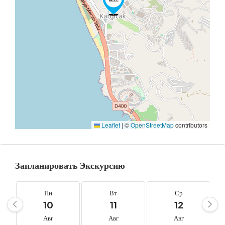
Leaflet
|
©
OpenStreetMap
contributors
Запланировать Экскурсию
Пн
Вт
Ср
10
11
12
Авг
Авг
Авг